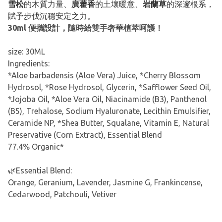
雪松
的木質力量、
廣藿香
的土壤暖意、
岩蘭草
的深邃根系，
賦予步伐沉穩安定之力。
30ml 便攜設計，隨時給雙手奢華植萃呵護！
size: 30ML
Ingredients:
*Aloe barbadensis (Aloe Vera) Juice, *Cherry Blossom
Hydrosol, *Rose Hydrosol, Glycerin, *Safflower Seed Oil,
*Jojoba Oil, *Aloe Vera Oil, Niacinamide (B3), Panthenol
(B5), Trehalose, Sodium Hyaluronate, Lecithin Emulsifier,
Ceramide NP, *Shea Butter, Squalane, Vitamin E, Natural
Preservative (Corn Extract), Essential Blend
77.4% Organic*
🌿Essential Blend:
Orange, Geranium, Lavender, Jasmine G, Frankincense,
Cedarwood, Patchouli, Vetiver