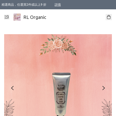
精選商品，任選買2件或以上9 折
詳情
XI周年優惠【新品自由選2件88折/3件85折】
XI周年優惠【Chakra 脈輪平衡自由選2件9折/3件85折/5件8折】
Florame 肌底自由選 2支9折 3支85折
XI周年優惠【蟲蟲退散 · 防衛結界﹞系列2件9折】
Sunki 任選2件95折
BIOFFICINA TOSCANA 任選2支9折 3支85折
Lamav 任選1件9折 2件85折
Mukti Organics 指定產品任選1件9折, 2件88折 3件85折
Intelligent Nutrients Skincare 任選2件9折
deodorant 任選2件88折
化妝品 任選2件95折
XI周年優惠【身心靈單品 任選2件9折/3件85折/5件8折】
XI周年優惠 【精油/香水 任選2件9折/3件85折/5件8折】
XI周年優惠【「關節到肌膚」全效養護 BODY OIL 組2件88折/3件85折】
XI周年優惠【夏日有機物理防曬套裝2件88折】
XI周年優惠【夏日潔面隨意選2件88折/3件85折】
XI周年優惠【逆齡奇蹟抗氧 11 自由選2件88折/3件85折/4件或以上8折】
新會員首次購物即享全單 95 折優惠！
成為VIP / VVIP 可享有生日月現金扣減獎賞優惠 !! 記得去賬户資料填上生日日期啦 !
選用順豐速運，滿$500 免運費
本地速遞 京東 送住宅/ 工商地址 $400 免運費
澳門訂單選用順豐速運，滿$800 免運費
詳情
詳情
詳情
詳情
詳情
詳情
詳情
詳情
詳情
詳情
詳情
詳情
詳情
詳情
詳情
詳情
詳情
RL Organic