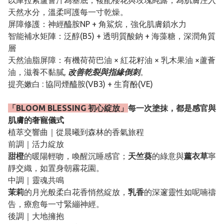
以庫拉索蘆薈汁為基底，複配櫻花與玫瑰純露，為肌膚注入
天然水分，溫柔呵護每一寸乾燥。
屏障修護：神經醯胺NP + 角鯊烷，強化肌膚鎖水力
智能補水矩陣：泛醇(B5) + 透明質酸鈉 + 海藻糖，深潤角質
層
天然油脂屏障：有機荷荷巴油 × 紅花籽油 × 乳木果油 ×蘆薈
油，滋養不黏膩,
改善乾裂與指緣倒刺
。
提亮嫩白 : 協同煙醯胺(VB3) + 生育酚(VE)
「BLOOM BLESSING 初心綻放」
每一次塗抹，都是感官與
肌膚的奢寵儀式
植萃交響曲｜從晨曦到森林的香氣旅程
前調｜活力綻放
甜橙
的暖陽輕吻，喚醒沉睡感官；
天竺葵
的綠意與
薰衣草
寧
靜交織，如置身朝霧花園。
中調｜靈魂共鳴
茉莉
的月光般柔白花香悄然綻放，
乳香
的深邃靈性如呢喃禱
告，療愈每一寸緊繃神經。
後調｜大地擁抱