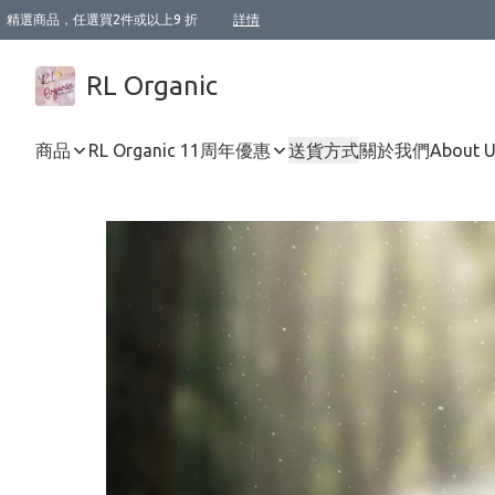
精選商品，任選買2件或以上9 折
詳情
XI周年優惠【新品自由選2件88折/3件85折】
XI周年優惠【Chakra 脈輪平衡自由選2件9折/3件85折/5件8折】
Florame 肌底自由選 2支9折 3支85折
XI周年優惠【蟲蟲退散 · 防衛結界﹞系列2件9折】
Sunki 任選2件95折
BIOFFICINA TOSCANA 任選2支9折 3支85折
Lamav 任選1件9折 2件85折
Mukti Organics 指定產品任選1件9折, 2件88折 3件85折
Intelligent Nutrients Skincare 任選2件9折
deodorant 任選2件88折
化妝品 任選2件95折
XI周年優惠【身心靈單品 任選2件9折/3件85折/5件8折】
XI周年優惠 【精油/香水 任選2件9折/3件85折/5件8折】
XI周年優惠【「關節到肌膚」全效養護 BODY OIL 組2件88折/3件85折】
XI周年優惠【夏日有機物理防曬套裝2件88折】
XI周年優惠【夏日潔面隨意選2件88折/3件85折】
XI周年優惠【逆齡奇蹟抗氧 11 自由選2件88折/3件85折/4件或以上8折】
新會員首次購物即享全單 95 折優惠！
成為VIP / VVIP 可享有生日月現金扣減獎賞優惠 !! 記得去賬户資料填上生日日期啦 !
選用順豐速運，滿$500 免運費
本地速遞 京東 送住宅/ 工商地址 $400 免運費
澳門訂單選用順豐速運，滿$800 免運費
詳情
詳情
詳情
詳情
詳情
詳情
詳情
詳情
詳情
詳情
詳情
詳情
詳情
詳情
詳情
詳情
詳情
RL Organic
商品
RL Organic 11周年優惠
送貨方式
關於我們
About 