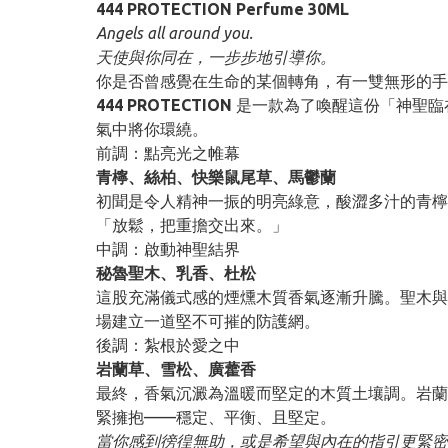
444 PROTECTION Perfume 30ML
Angels all around you.
天使與你同在，一步步地引導你。
你是否曾感覺在生命的某個轉角，有一雙無形的手
444 PROTECTION
是一款為了喚醒這份「神聖臨
氣中將你環繞。
前調：點亮光之帷幕
青檸、絲柏、快樂鼠尾草、馬鬱蘭
初聞是令人精神一振的明亮綠意，酸澀多汁的青檸
「放鬆，把重擔交出來。」
中調：啟動神聖結界
秘魯聖木、乳香、杜松
這股充滿儀式感的煙燻木質香氣逐漸升騰。聖木與
場建立一道堅不可摧的防護網。
後調：紮根於愛之中
岩蘭草、雪松、廣藿香
最終，香氣沉澱為溫暖而堅定的木質土壤調。岩蘭
緊擁抱——穩定、平衡、且堅定。
當你感到徬徨無助，或是希望與內在的指引更緊密連結時