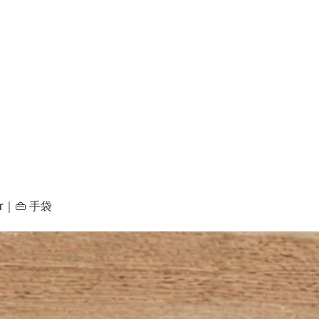
er｜👜 手袋