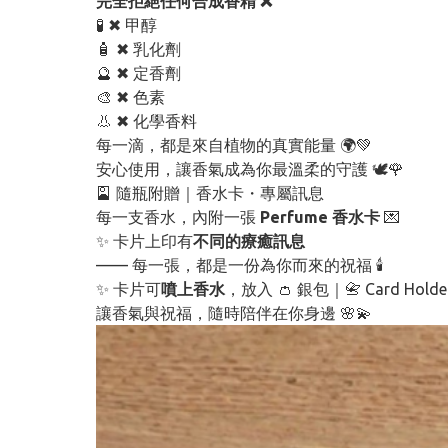
完全拒絕任何合成香精 ❌
🧪 ✖ 甲醇
🧴 ✖ 乳化劑
🔮 ✖ 定香劑
🎨 ✖ 色素
👃 ✖ 化學香料
每一滴，都是來自植物的真實能量 🌍💚
安心使用，讓香氣成為你最溫柔的守護 🕊️🌹
🎴 隨瓶附贈｜香水卡・專屬訊息
每一支香水，內附一張
Perfume 香水卡
💌
✨ 卡片上印有
不同的療癒訊息
—— 每一張，都是一份為你而來的祝福 🕯️
✨ 卡片可
噴上香水
，放入 👛 銀包｜📇 Card Hold
讓香氣與祝福，隨時陪伴在你身邊 🌸💫