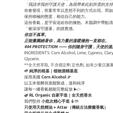
「我請求我的守護天使，為我帶來此刻所需的支持
你會發現，答案常常以意想不到的方式出現。而如
保持積極的態度，相信自己的能力。
這份香氣，是宇宙送給你的擁抱。木脂調中帶點清
「被深深守護著」的踏實感。
你並不孤單。
正能量圍繞著你，高力量的溫暖擁抱一直都在。
444 PROTECTION —— 你的隨身守護，天使的
INGREDIENTS: Corn Alcohol, Lime, Cypress, Clary
Glycerin.
**全天然萃取, 不含穩定劑 定色劑, 如有少量
🌱 純淨的根基｜植物酒精基底
採用美國
Corn Alcohol
🌽
以玉米發酵與蒸餾製成，溫和純淨
讓每一縷香氣都能完整綻放 🌬️✨
🌿 RL Organic 自家手造｜全天然香水
我們堅持
小批次精心手造
🧴🤲
只使用天然精油 + Attar（傳統古法療癒香氣）