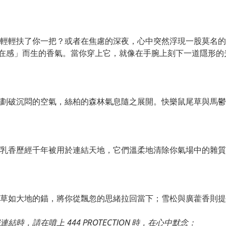
輕輕扶了你一把？或者在焦慮的深夜，心中突然浮現一股莫名的
在感」而生的香氣。當你穿上它，就像在手腕上刻下一道隱形的
劃破沉悶的空氣，絲柏的森林氣息隨之展開。快樂鼠尾草與馬鬱
乳香歷經千年被用於連結天地，它們溫柔地清除你氣場中的雜質
草如大地的錨，將你從飄忽的思緒拉回當下；雪松與廣藿香則提
，請在噴上 444 PROTECTION 時，在心中默念：