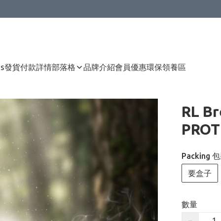
Us
發貨付款詳情
部落格
品牌介紹
會員優惠
環保領養區
RL Br
PROT
Packing 
要盒子
數量
−