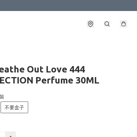
eathe Out Love 444
ECTION Perfume 30ML
包裝
不要盒子
+