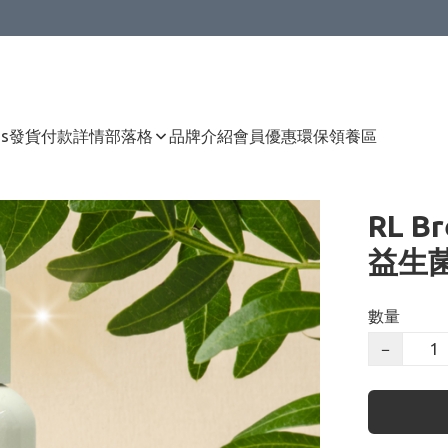
Us
發貨付款詳情
部落格
品牌介紹
會員優惠
環保領養區
RL B
益生菌
數量
−