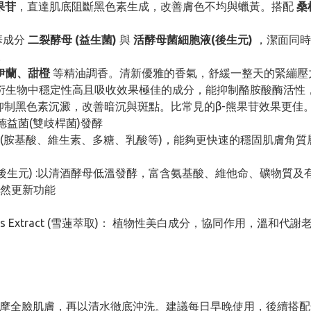
果苷
，直達肌底阻斷黑色素生成，改善膚色不均與蠟黃。搭配
桑
華成分
二裂酵母 (益生菌)
與
活酵母菌細胞液(後生元)
，潔面同
。
伊蘭、甜橙
等精油調香。清新優雅的香氣，舒緩一整天的緊繃壓
C乙基醚)： 維生素C衍生物中穩定性高且吸收效果極佳的成分，能抑制酪胺酸
成分，有效抑制黑色素沉澱，改善暗沉與斑點。比常見的β-熊果苷效果更佳
:由比菲德益菌(雙歧桿菌)發酵
(胺基酸、維生素、多糖、乳酸等)，能夠更快速的穩固肌膚角質
t 活酵母菌細胞液 (後生元) :以清酒酵母低溫發酵，富含氨基酸、維他命
然更新功能
 Snow Lotus Extract (雪蓮萃取)： 植物性美白成分，協同作用
柔按摩全臉肌膚，再以清水徹底沖洗。建議每日早晚使用，後續搭