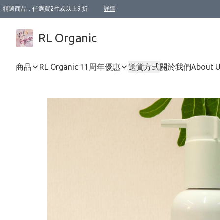
精選商品，任選買2件或以上9 折
詳情
XI周年優惠【新品自由選2件88折/3件85折】
XI周年優惠【Chakra 脈輪平衡自由選2件9折/3件85折/5件8折】
Florame 肌底自由選 2支9折 3支85折
XI周年優惠【蟲蟲退散 · 防衛結界﹞系列2件9折】
Sunki 任選2件95折
BIOFFICINA TOSCANA 任選2支9折 3支85折
Lamav 任選1件9折 2件85折
Mukti Organics 指定產品任選1件9折, 2件88折 3件85折
Intelligent Nutrients Skincare 任選2件9折
deodorant 任選2件88折
化妝品 任選2件95折
XI周年優惠【身心靈單品 任選2件9折/3件85折/5件8折】
XI周年優惠 【精油/香水 任選2件9折/3件85折/5件8折】
XI周年優惠【「關節到肌膚」全效養護 BODY OIL 組2件88折/3件85折】
XI周年優惠【夏日有機物理防曬套裝2件88折】
XI周年優惠【夏日潔面隨意選2件88折/3件85折】
XI周年優惠【逆齡奇蹟抗氧 11 自由選2件88折/3件85折/4件或以上8折】
新會員首次購物即享全單 95 折優惠！
成為VIP / VVIP 可享有生日月現金扣減獎賞優惠 !! 記得去賬户資料填上生日日期啦 !
選用順豐速運，滿$500 免運費
本地速遞 京東 送住宅/ 工商地址 $400 免運費
澳門訂單選用順豐速運，滿$800 免運費
詳情
詳情
詳情
詳情
詳情
詳情
詳情
詳情
詳情
詳情
詳情
詳情
詳情
詳情
詳情
詳情
詳情
RL Organic
商品
RL Organic 11周年優惠
送貨方式
關於我們
About 