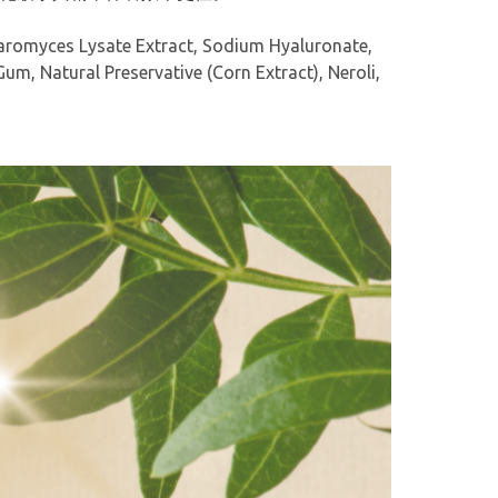
haromyces Lysate Extract, Sodium Hyaluronate,
um, Natural Preservative (Corn Extract), Neroli,