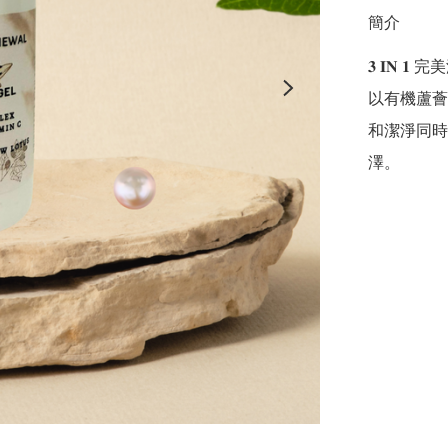
簡介
𝟑 𝐈𝐍 𝟏 
以有機蘆薈
和潔淨同時
澤。