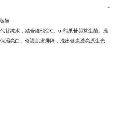
−
完美潔顏

代替純水，結合維他命C、α-熊果苷與益生菌。溫
保濕亮白、修護肌膚屏障，洗出健康透亮原生光