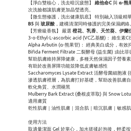
【淨白雙核心，洗去暗沉疲態】
維他命C
與
α-熊
次洗臉都讓肌膚更加晶瑩透亮。
【微生態修護，洗出健康肌底】 特別融入頂級精
B5
與
玻尿酸
，建構清潔同時修護的完美保濕網絡
【芳療級香氛】 嚴選
橙花、乳香、天竺葵、伊蘭
3-o-Ethyl-L-ascorbic acid (V
Alpha Arbutin (α-熊果苷)： 經典美白
Bifida Ferment Filtrate 二裂酵母 (益生菌) 
幫助肌膚維持屏障健康，多種天然保濕因子營養素
有助於改善屏障功能並降低皮膚敏感性
Saccharomyces Lysate Extrac
滲透肌膚裡層，為肌膚打好基礎，幫助改善肌膚自
軟化角質、水潤褪黑
Mulberry Bark Extract (桑根皮萃取) 與
適用膚質
乾性肌膚｜油性肌膚｜混合肌｜暗沉肌膚｜敏感肌
使用方法
取適量潔面 Gel 於掌心，加水搓揉起泡後，輕