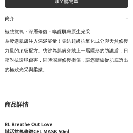
加至購物車
簡介
−
極致抗氧・深層修復・喚醒肌膚原生光采

為疲憊肌膚注入滿滿能量！集結超級抗氧化成分與天然修復
力量的頂級配方。彷彿為肌膚穿戴上一層隱形的防護盾，日
夜對抗環境傷害，同時深層修復損傷，讓您體驗從肌底透出
的極致光采與柔嫩。
商品詳情
RL Breathe Out Love
賦活抗氧修復GEL MASK 50ml