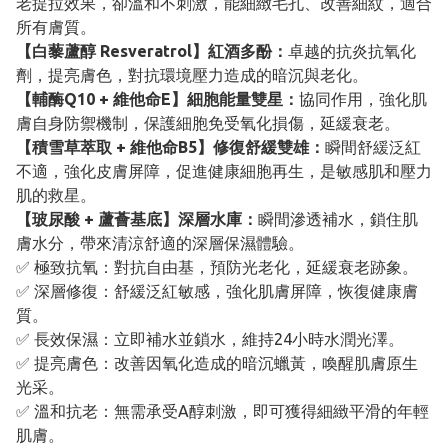
老提拉效果，卻溫和不刺激，能細緻毛孔、改善細紋，適合
所有膚質。
【白藜蘆醇 Resveratrol】紅酒多酚：
卓越的抗炎抗氧化
劑，提亮膚色，對抗環境壓力造成的暗沉與老化。
【輔酶Q10 + 維他命E】細胞能量雙星：
協同作用，強化肌
膚自身防禦機制，保護細胞免受氧化損傷，延緩衰老。
【積雪草萃取 + 維他命B5】修復舒緩雙雄：
瞬間舒緩泛紅
不適，強化皮膚屏障，促進健康細胞再生，是敏感肌和壓力
肌的救星。
【玻尿酸 + 蘆薈基底】深層水庫：
瞬間滲透補水，鎖住肌
膚水分，帶來清涼舒適的深層保濕體驗。
✅ 極致抗氧：對抗自由基，預防光老化，延緩衰老跡象。
✅ 深層修復：舒緩泛紅敏感，強化肌膚屏障，恢復健康膚
質。
✅ 長效保濕：立即補水並鎖水，維持24小時水潤光澤。
✅ 提亮膚色：改善因氧化造成的暗沉蠟黃，喚醒肌膚原生
光采。
✅ 溫和抗老：無需承受A醇刺激，即可獲得細緻平滑的年輕
肌膚。