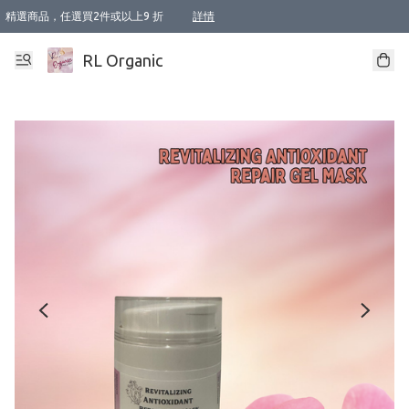
精選商品，任選買2件或以上9 折
詳情
XI周年優惠【新品自由選2件88折/3件85折】
XI周年優惠【Chakra 脈輪平衡自由選2件9折/3件85折/5件8折】
Florame 肌底自由選 2支9折 3支85折
XI周年優惠【蟲蟲退散 · 防衛結界﹞系列2件9折】
Sunki 任選2件95折
BIOFFICINA TOSCANA 任選2支9折 3支85折
Lamav 任選1件9折 2件85折
Mukti Organics 指定產品任選1件9折, 2件88折 3件85折
Intelligent Nutrients Skincare 任選2件9折
deodorant 任選2件88折
化妝品 任選2件95折
XI周年優惠【身心靈單品 任選2件9折/3件85折/5件8折】
XI周年優惠 【精油/香水 任選2件9折/3件85折/5件8折】
XI周年優惠【「關節到肌膚」全效養護 BODY OIL 組2件88折/3件85折】
XI周年優惠【夏日有機物理防曬套裝2件88折】
XI周年優惠【夏日潔面隨意選2件88折/3件85折】
XI周年優惠【逆齡奇蹟抗氧 11 自由選2件88折/3件85折/4件或以上8折】
新會員首次購物即享全單 95 折優惠！
成為VIP / VVIP 可享有生日月現金扣減獎賞優惠 !! 記得去賬户資料填上生日日期啦 !
選用順豐速運，滿$500 免運費
本地速遞 京東 送住宅/ 工商地址 $400 免運費
澳門訂單選用順豐速運，滿$800 免運費
詳情
詳情
詳情
詳情
詳情
詳情
詳情
詳情
詳情
詳情
詳情
詳情
詳情
詳情
詳情
詳情
詳情
RL Organic