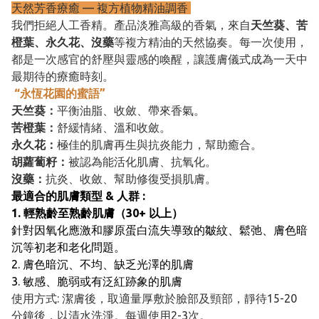
天然芳香療癒 — 複方植物精油調香
我們拒絕人工香精。產品淡雅高級的香氣，來自
天竺葵、苦
橙葉、永久花、沒藥
等複方精油的天然協奏。每一次使用，
都是一次感官的舒壓與靈感的喚醒，讓護膚儀式成為一天中
最期待的療癒時刻。
“永恆花園的蜜語”
天竺葵：
平衡油脂、收斂、帶來香氣。
苦橙葉：
舒緩情緒、溫和收斂。
永久花：
極佳的肌膚再生與抗炎能力，幫助癒合。
胡蘿蔔籽：
被認為能活化肌膚、抗氧化。
沒藥：
抗炎、收斂、幫助修復受損肌膚。
最適合的肌膚類型 & 人群 :
1. 輕熟齡至熟齡肌膚（30+ 以上）
針對因氧化應激和膠原蛋白流失導致的皺紋、鬆弛、膚色暗
沉等初老和老化問題。
2. 膚色暗沉、不均、缺乏光澤的肌膚
3. 敏感、脆弱或有泛紅跡象的肌膚
使用方式: 潔膚後，取適量厚敷於臉部及頸部，靜待15-20
分鐘後，以清水洗淨。每週使用2-3次。