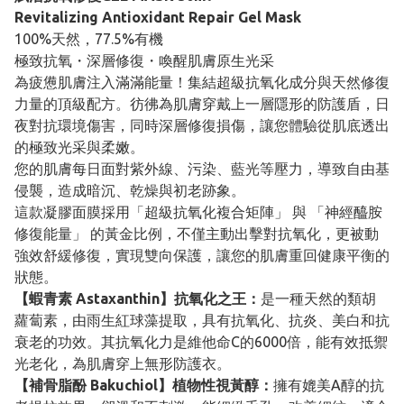
Revitalizing Antioxidant Repair Gel Mask
100%天然，77.5%有機
極致抗氧・深層修復・喚醒肌膚原生光采
為疲憊肌膚注入滿滿能量！集結超級抗氧化成分與天然修復
力量的頂級配方。彷彿為肌膚穿戴上一層隱形的防護盾，日
夜對抗環境傷害，同時深層修復損傷，讓您體驗從肌底透出
的極致光采與柔嫩。
您的肌膚每日面對紫外線、污染、藍光等壓力，導致自由基
侵襲，造成暗沉、乾燥與初老跡象。
這款凝膠面膜採用「超級抗氧化複合矩陣」 與 「神經醯胺
修復能量」 的黃金比例，不僅主動出擊對抗氧化，更被動
強效舒緩修復，實現雙向保護，讓您的肌膚重回健康平衡的
狀態。
【蝦青素 Astaxanthin】抗氧化之王：
是一種天然的類胡
蘿蔔素，由雨生紅球藻提取，具有抗氧化、抗炎、美白和抗
衰老的功效。其抗氧化力是維他命C的6000倍，能有效抵禦
光老化，為肌膚穿上無形防護衣。
【補骨脂酚 Bakuchiol】植物性視黃醇：
擁有媲美A醇的抗