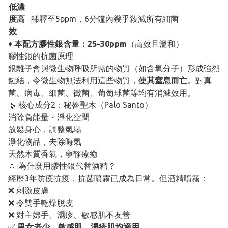
低濃
度高
稀釋至5ppm，6分鐘內幾乎殺滅所有細菌
效
♦
本配方膠性銀含量：25-30ppm
（高效且溫和）
膠性銀的抗菌原理
銀離子會與微生物呼吸所需的物質（如含氧分子）形成強烈
鍵結，令微生物無法利用這些物質，
使其窒息而亡
。對真
菌、病毒、細菌、黴菌、葡萄球菌等均有消滅效用。
🌿 核心成分2：秘魯聖木（Palo Santo）
消除負能量・淨化空間
放鬆身心，調整氣場
淨化物品，去除晦氣
天然木質香氣，寧靜療癒
💧 為什麼用膠性銀代替酒精？
經歷3年防疫抗疫，抗菌噴霧已成為日常。但酒精噴霧：
❌ 刺激皮膚
❌ 令雙手乾燥脫皮
❌ 對主婦手、濕疹、敏感肌不友善
✅
男女老少、敏感肌、濕疹肌均適用