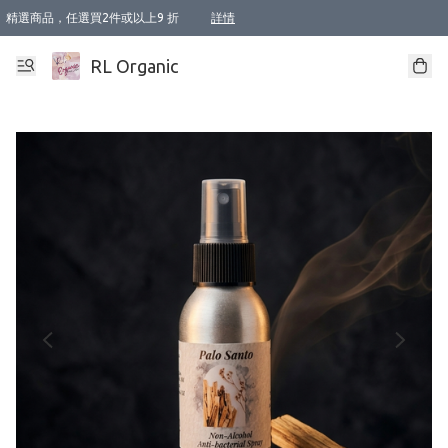
精選商品，任選買2件或以上9 折
詳情
XI周年優惠【新品自由選2件88折/3件85折】
XI周年優惠【Chakra 脈輪平衡自由選2件9折/3件85折/5件8折】
Florame 肌底自由選 2支9折 3支85折
XI周年優惠【蟲蟲退散 · 防衛結界﹞系列2件9折】
Sunki 任選2件95折
BIOFFICINA TOSCANA 任選2支9折 3支85折
Lamav 任選1件9折 2件85折
Mukti Organics 指定產品任選1件9折, 2件88折 3件85折
Intelligent Nutrients Skincare 任選2件9折
deodorant 任選2件88折
化妝品 任選2件95折
XI周年優惠【身心靈單品 任選2件9折/3件85折/5件8折】
XI周年優惠 【精油/香水 任選2件9折/3件85折/5件8折】
XI周年優惠【「關節到肌膚」全效養護 BODY OIL 組2件88折/3件85折】
XI周年優惠【夏日有機物理防曬套裝2件88折】
XI周年優惠【夏日潔面隨意選2件88折/3件85折】
XI周年優惠【逆齡奇蹟抗氧 11 自由選2件88折/3件85折/4件或以上8折】
新會員首次購物即享全單 95 折優惠！
成為VIP / VVIP 可享有生日月現金扣減獎賞優惠 !! 記得去賬户資料填上生日日期啦 !
選用順豐速運，滿$500 免運費
本地速遞 京東 送住宅/ 工商地址 $400 免運費
澳門訂單選用順豐速運，滿$800 免運費
詳情
詳情
詳情
詳情
詳情
詳情
詳情
詳情
詳情
詳情
詳情
詳情
詳情
詳情
詳情
詳情
詳情
RL Organic