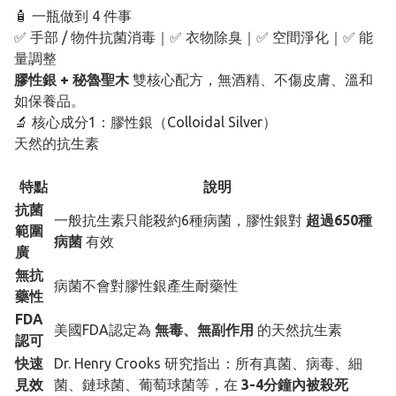
🧴 一瓶做到 4 件事
✅ 手部 / 物件抗菌消毒｜✅ 衣物除臭｜✅ 空間淨化｜✅ 能
量調整
膠性銀 + 秘魯聖木
雙核心配方，無酒精、不傷皮膚、溫和
如保養品。
🔬 核心成分1：膠性銀（Colloidal Silver）
天然的抗生素
特點
說明
抗菌
一般抗生素只能殺約6種病菌，膠性銀對
超過650種
範圍
病菌
有效
廣
無抗
病菌不會對膠性銀產生耐藥性
藥性
FDA
美國FDA認定為
無毒、無副作用
的天然抗生素
認可
快速
Dr. Henry Crooks 研究指出：所有真菌、病毒、細
見效
菌、鏈球菌、葡萄球菌等，在
3-4分鐘內被殺死