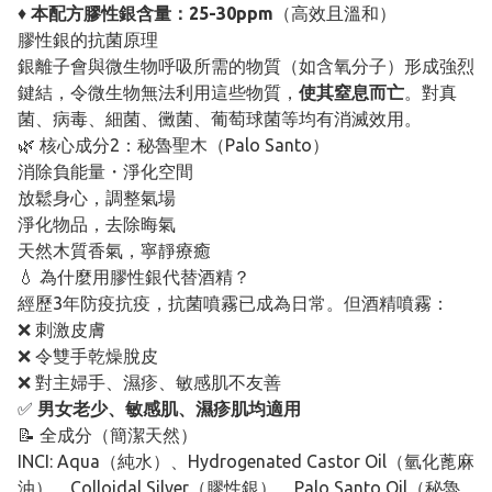
♦
本配方膠性銀含量：25-30ppm
（高效且溫和）
膠性銀的抗菌原理
銀離子會與微生物呼吸所需的物質（如含氧分子）形成強烈
鍵結，令微生物無法利用這些物質，
使其窒息而亡
。對真
菌、病毒、細菌、黴菌、葡萄球菌等均有消滅效用。
🌿 核心成分2：秘魯聖木（Palo Santo）
消除負能量・淨化空間
放鬆身心，調整氣場
淨化物品，去除晦氣
天然木質香氣，寧靜療癒
💧 為什麼用膠性銀代替酒精？
經歷3年防疫抗疫，抗菌噴霧已成為日常。但酒精噴霧：
❌ 刺激皮膚
❌ 令雙手乾燥脫皮
❌ 對主婦手、濕疹、敏感肌不友善
✅
男女老少、敏感肌、濕疹肌均適用
📝 全成分（簡潔天然）
INCI: Aqua（純水）、Hydrogenated Castor Oil（氫化蓖麻
油）、Colloidal Silver（膠性銀）、Palo Santo Oil（秘魯