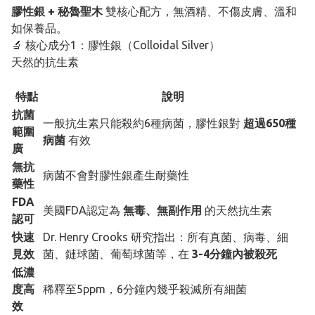
膠性銀 + 秘魯聖木
雙核心配方，無酒精、不傷皮膚、溫和
如保養品。
🔬 核心成分1：膠性銀（Colloidal Silver）
天然的抗生素
特點
說明
抗菌
一般抗生素只能殺約6種病菌，膠性銀對
超過650種
範圍
病菌
有效
廣
無抗
病菌不會對膠性銀產生耐藥性
藥性
FDA
美國FDA認定為
無毒、無副作用
的天然抗生素
認可
快速
Dr. Henry Crooks 研究指出：所有真菌、病毒、細
見效
菌、鏈球菌、葡萄球菌等，在
3-4分鐘內被殺死
低濃
度高
稀釋至5ppm，6分鐘內幾乎殺滅所有細菌
效