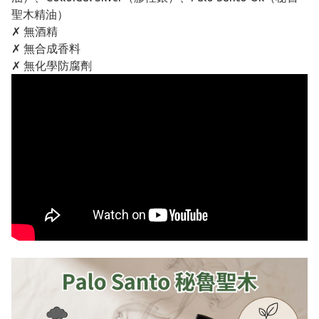
聖木精油）
✗ 無酒精
✗ 無合成香料
✗ 無化學防腐劑