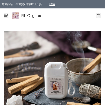
精選商品，任選買2件或以上9 折
詳情
XI周年優惠【新品自由選2件88折/3件85折】
XI周年優惠【Chakra 脈輪平衡自由選2件9折/3件85折/5件8折】
Florame 肌底自由選 2支9折 3支85折
XI周年優惠【蟲蟲退散 · 防衛結界﹞系列2件9折】
Sunki 任選2件95折
BIOFFICINA TOSCANA 任選2支9折 3支85折
Lamav 任選1件9折 2件85折
Mukti Organics 指定產品任選1件9折, 2件88折 3件85折
Intelligent Nutrients Skincare 任選2件9折
deodorant 任選2件88折
化妝品 任選2件95折
XI周年優惠【身心靈單品 任選2件9折/3件85折/5件8折】
XI周年優惠 【精油/香水 任選2件9折/3件85折/5件8折】
XI周年優惠【「關節到肌膚」全效養護 BODY OIL 組2件88折/3件85折】
XI周年優惠【夏日有機物理防曬套裝2件88折】
XI周年優惠【夏日潔面隨意選2件88折/3件85折】
XI周年優惠【逆齡奇蹟抗氧 11 自由選2件88折/3件85折/4件或以上8折】
新會員首次購物即享全單 95 折優惠！
成為VIP / VVIP 可享有生日月現金扣減獎賞優惠 !! 記得去賬户資料填上生日日期啦 !
選用順豐速運，滿$500 免運費
本地速遞 京東 送住宅/ 工商地址 $400 免運費
澳門訂單選用順豐速運，滿$800 免運費
詳情
詳情
詳情
詳情
詳情
詳情
詳情
詳情
詳情
詳情
詳情
詳情
詳情
詳情
詳情
詳情
詳情
RL Organic