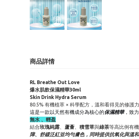
商品詳情
RL Breathe Out Love
爆水肌飲保濕精華30ml
Skin Drink Hydra Serum
80.5% 有機植萃 × 科學配方，溫和看得見的修護
這是一款以天然有機成分為核心的
保濕精華
，致力
無水 、輕盈
結合
玫瑰純露
、
蘆薈
、
積雪草
與
綠茶
等高比例有機
障、舒緩泛紅並均勻膚色，同時提供抗氧化與溫和