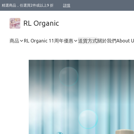
精選商品，任選買2件或以上9 折
詳情
XI周年優惠【新品自由選2件88折/3件85折】
XI周年優惠【Chakra 脈輪平衡自由選2件9折/3件85折/5件8折】
Florame 肌底自由選 2支9折 3支85折
XI周年優惠【蟲蟲退散 · 防衛結界﹞系列2件9折】
Sunki 任選2件95折
BIOFFICINA TOSCANA 任選2支9折 3支85折
Lamav 任選1件9折 2件85折
Mukti Organics 指定產品任選1件9折, 2件88折 3件85折
Intelligent Nutrients Skincare 任選2件9折
deodorant 任選2件88折
化妝品 任選2件95折
XI周年優惠【身心靈單品 任選2件9折/3件85折/5件8折】
XI周年優惠 【精油/香水 任選2件9折/3件85折/5件8折】
XI周年優惠【「關節到肌膚」全效養護 BODY OIL 組2件88折/3件85折】
XI周年優惠【夏日有機物理防曬套裝2件88折】
XI周年優惠【夏日潔面隨意選2件88折/3件85折】
XI周年優惠【逆齡奇蹟抗氧 11 自由選2件88折/3件85折/4件或以上8折】
新會員首次購物即享全單 95 折優惠！
成為VIP / VVIP 可享有生日月現金扣減獎賞優惠 !! 記得去賬户資料填上生日日期啦 !
選用順豐速運，滿$500 免運費
本地速遞 京東 送住宅/ 工商地址 $400 免運費
澳門訂單選用順豐速運，滿$800 免運費
詳情
詳情
詳情
詳情
詳情
詳情
詳情
詳情
詳情
詳情
詳情
詳情
詳情
詳情
詳情
詳情
詳情
RL Organic
商品
RL Organic 11周年優惠
送貨方式
關於我們
About 