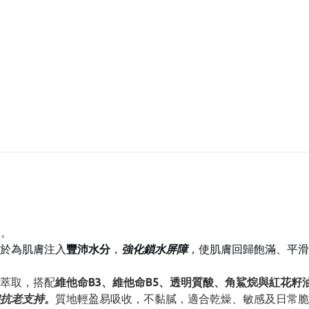
力。
於為肌膚注入
豐沛水分
，
強化鎖水屏障
，使肌膚回歸飽滿、平滑
萃取，搭配
維他命B3、維他命B5、透明質酸、角鯊烷與紅花籽
抗老支持。
質地輕盈易吸收，不黏膩，適合乾燥、敏感及日常脆