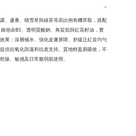
−
露、蘆薈、積雪草與綠茶等高比例有機萃取，搭配
、維他命B5、透明質酸鈉、角鯊烷與紅花籽油，實
效果：深層補水、強化皮膚屏障、舒緩泛紅並均勻
提供抗氧化與溫和抗老支持。質地輕盈易吸收，不
乾燥、敏感及日常脆弱肌使用。