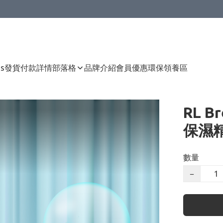
Us
發貨付款詳情
部落格
品牌介紹
會員優惠
環保領養區
RL B
保濕精
數量
−