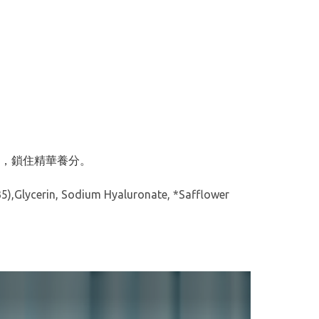
，鎖住精華養分。
(B5),Glycerin, Sodium Hyaluronate, *Safflower