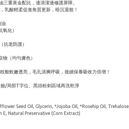
果油三重黃金配比，邊清潔邊修護屏障。
提亮，乳酸輕柔促進角質更新，暗沉退散！
物油
抗氧化）
E（抗老防護）
取物（均勻膚色）
枝般軟嫩透亮，毛孔清爽呼吸，後續保養吸收力倍增！
按摩全臉/局部T字位、黑頭粉刺區域再洗乾淨
ower Seed Oil, Glycerin, *Jojoba Oil, *Rosehip Oil, Trehalose
n E, Natural Preservative (Corn Extract)