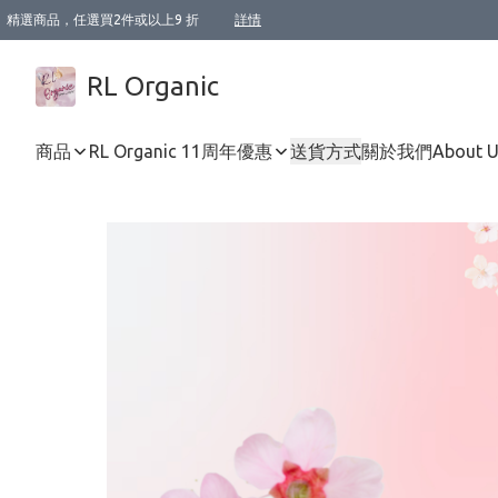
精選商品，任選買2件或以上9 折
詳情
XI周年優惠【新品自由選2件88折/3件85折】
XI周年優惠【Chakra 脈輪平衡自由選2件9折/3件85折/5件8折】
Florame 肌底自由選 2支9折 3支85折
XI周年優惠【蟲蟲退散 · 防衛結界﹞系列2件9折】
Sunki 任選2件95折
BIOFFICINA TOSCANA 任選2支9折 3支85折
Lamav 任選1件9折 2件85折
Mukti Organics 指定產品任選1件9折, 2件88折 3件85折
Intelligent Nutrients Skincare 任選2件9折
deodorant 任選2件88折
化妝品 任選2件95折
XI周年優惠【身心靈單品 任選2件9折/3件85折/5件8折】
XI周年優惠 【精油/香水 任選2件9折/3件85折/5件8折】
XI周年優惠【「關節到肌膚」全效養護 BODY OIL 組2件88折/3件85折】
XI周年優惠【夏日有機物理防曬套裝2件88折】
XI周年優惠【夏日潔面隨意選2件88折/3件85折】
XI周年優惠【逆齡奇蹟抗氧 11 自由選2件88折/3件85折/4件或以上8折】
新會員首次購物即享全單 95 折優惠！
成為VIP / VVIP 可享有生日月現金扣減獎賞優惠 !! 記得去賬户資料填上生日日期啦 !
選用順豐速運，滿$500 免運費
本地速遞 京東 送住宅/ 工商地址 $400 免運費
澳門訂單選用順豐速運，滿$800 免運費
詳情
詳情
詳情
詳情
詳情
詳情
詳情
詳情
詳情
詳情
詳情
詳情
詳情
詳情
詳情
詳情
詳情
RL Organic
商品
RL Organic 11周年優惠
送貨方式
關於我們
About 