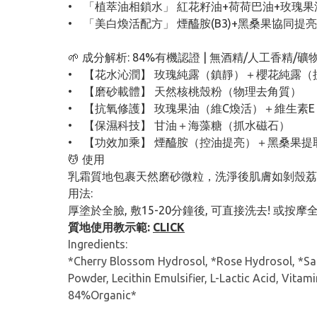
• 「植萃油相鎖水」 紅花籽油+荷荷巴油+玫瑰
• 「美白煥活配方」 煙醯胺(B3)+黑桑果協同
🌱 成分解析: 84%有機認證 | 無酒精/人工香精/礦
• 【花水沁潤】 玫瑰純露（鎮靜）＋櫻花純露（
• 【磨砂載體】 天然核桃殼粉（物理去角質）
• 【抗氧修護】 玫瑰果油（維C煥活）＋維生素
• 【保濕科技】 甘油＋海藻糖（抓水磁石）
• 【功效加乘】 煙醯胺（控油提亮）＋黑桑果提
💆 使用
乳霜質地包裹天然磨砂微粒，洗淨後肌膚如剝殼荔
用法:
厚塗於全臉, 敷15-20分鐘後, 可直接洗去! 或
質地使用教示範:
CLICK
Ingredients:
*Cherry Blossom Hydrosol, *Rose Hydrosol, *Saffl
Powder, Lecithin Emulsifier, L-Lactic Acid, Vitami
84%Organic*