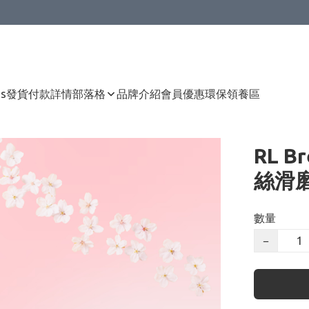
Us
發貨付款詳情
部落格
品牌介紹
會員優惠
環保領養區
RL B
絲滑磨
數量
−