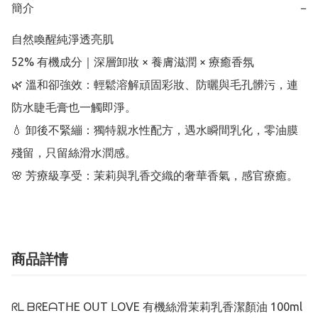
簡介
−
自然喚醒純淨透亮肌

52% 有機成分｜深層卸妝 × 養膚滋潤 × 療癒香氛

🌿 溫和卻強效：輕鬆溶解頑固彩妝、防曬與毛孔髒污，連
防水睫毛膏也一觸即淨。

💧 卸後不緊繃：獨特親水性配方，遇水瞬間乳化，零油膜
殘留，只留絲滑水潤感。

🌸 芳療級享受：茉莉與乳香交織的奢華香氣，感官療癒。
商品詳情
ᖇᒪ ᗷᖇEᗩTᕼE OᑌT ᒪOᐯE 有機絲滑茉莉乳香潔顏油 100ml