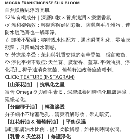
ᴍᴏɢʀᴀ ꜰʀᴀɴᴋɪɴᴄᴇɴꜱᴇ ꜱɪʟᴋ ʙʟᴏᴏᴍ
自然喚醒純淨透亮肌
52% 有機成分｜深層卸妝 × 養膚滋潤 × 療癒香氛
🌿 溫和卻強效：輕鬆溶解頑固彩妝、防曬與毛孔髒污，連
防水睫毛膏也一觸即淨。
💧 卸後不緊繃：獨特親水性配方，遇水瞬間乳化，零油膜
殘留，只留絲滑水潤感。
🌸 芳療級享受：茉莉與乳香交織的奢華香氣，感官療癒。
💡 淨化平衡不致痘: 天竺葵、廣藿香、薑草, 平衡油脂、淨
化毛孔, 椰子油消炎抗菌、葡萄籽油改善痤瘡粉刺。
CLICK:
TEXTURE (INSTAGRAM)
【山茶花油】｜抗氧化之星
富含 Omega-9 與維生素 E，深層滋養同時強化肌膚屏障，
延緩老化。
【分餾椰子油】｜輕盈滲透
分子細小不堵塞毛孔，清爽溶解彩妝，帶走暗沉。
【紅花籽油 & 葡萄籽油】｜平衡保濕
調理肌膚油水比例，提升柔軟觸感，維持長時間水潤。
【乳香 & 天竺葵】｜修護淨化