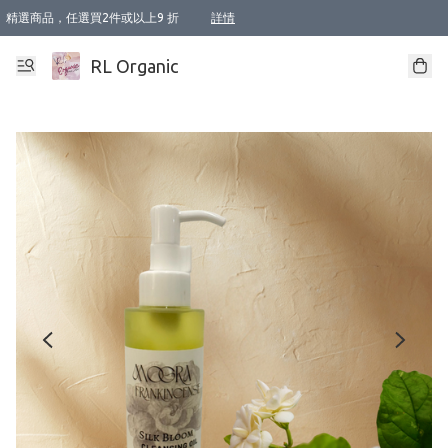
精選商品，任選買2件或以上9 折
詳情
XI周年優惠【新品自由選2件88折/3件85折】
XI周年優惠【Chakra 脈輪平衡自由選2件9折/3件85折/5件8折】
Florame 肌底自由選 2支9折 3支85折
XI周年優惠【蟲蟲退散 · 防衛結界﹞系列2件9折】
Sunki 任選2件95折
BIOFFICINA TOSCANA 任選2支9折 3支85折
Lamav 任選1件9折 2件85折
Mukti Organics 指定產品任選1件9折, 2件88折 3件85折
Intelligent Nutrients Skincare 任選2件9折
deodorant 任選2件88折
化妝品 任選2件95折
XI周年優惠【身心靈單品 任選2件9折/3件85折/5件8折】
XI周年優惠 【精油/香水 任選2件9折/3件85折/5件8折】
XI周年優惠【「關節到肌膚」全效養護 BODY OIL 組2件88折/3件85折】
XI周年優惠【夏日有機物理防曬套裝2件88折】
XI周年優惠【夏日潔面隨意選2件88折/3件85折】
XI周年優惠【逆齡奇蹟抗氧 11 自由選2件88折/3件85折/4件或以上8折】
新會員首次購物即享全單 95 折優惠！
成為VIP / VVIP 可享有生日月現金扣減獎賞優惠 !! 記得去賬户資料填上生日日期啦 !
選用順豐速運，滿$500 免運費
本地速遞 京東 送住宅/ 工商地址 $400 免運費
澳門訂單選用順豐速運，滿$800 免運費
詳情
詳情
詳情
詳情
詳情
詳情
詳情
詳情
詳情
詳情
詳情
詳情
詳情
詳情
詳情
詳情
詳情
RL Organic