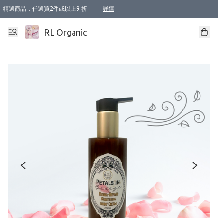
精選商品，任選買2件或以上9 折
詳情
XI周年優惠【新品自由選2件88折/3件85折】
XI周年優惠【Chakra 脈輪平衡自由選2件9折/3件85折/5件8折】
Florame 肌底自由選 2支9折 3支85折
XI周年優惠【蟲蟲退散 · 防衛結界﹞系列2件9折】
Sunki 任選2件95折
BIOFFICINA TOSCANA 任選2支9折 3支85折
Lamav 任選1件9折 2件85折
Mukti Organics 指定產品任選1件9折, 2件88折 3件85折
Intelligent Nutrients Skincare 任選2件9折
deodorant 任選2件88折
化妝品 任選2件95折
XI周年優惠【身心靈單品 任選2件9折/3件85折/5件8折】
XI周年優惠 【精油/香水 任選2件9折/3件85折/5件8折】
XI周年優惠【「關節到肌膚」全效養護 BODY OIL 組2件88折/3件85折】
XI周年優惠【夏日有機物理防曬套裝2件88折】
XI周年優惠【夏日潔面隨意選2件88折/3件85折】
XI周年優惠【逆齡奇蹟抗氧 11 自由選2件88折/3件85折/4件或以上8折】
新會員首次購物即享全單 95 折優惠！
成為VIP / VVIP 可享有生日月現金扣減獎賞優惠 !! 記得去賬户資料填上生日日期啦 !
選用順豐速運，滿$500 免運費
本地速遞 京東 送住宅/ 工商地址 $400 免運費
澳門訂單選用順豐速運，滿$800 免運費
詳情
詳情
詳情
詳情
詳情
詳情
詳情
詳情
詳情
詳情
詳情
詳情
詳情
詳情
詳情
詳情
詳情
RL Organic