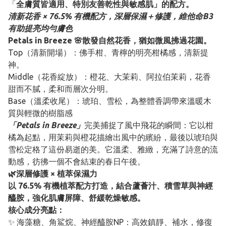
「
全膚質皆適用、特別友善乾性與敏感肌」的配方。
清新花香 × 76.5% 有機配方，深層保濕＋修護，維他命B3
有助提亮均勻膚色
Petals in Breeze 🌸散發自然花香，猶如微風拂過花園。
Top（清新開場）：佛手柑、青檸的明亮柑橘感，清新提
神。
Middle（花香綻放）：橙花、大茉莉、阿拉伯茉莉，花香
甜而不膩，柔和而層次分明。
Base（溫柔收尾）：琥珀、雪松，為整體香調帶來溫暖木
質與輕微的樹脂感
「Petals in Breeze」
完美捕捉了風中飛花的瞬間：它以柑
橘為起點，用茉莉與橙花描繪出風中的繽紛，最後以琥珀與
雪松定格了這份易逝的美。它溫柔、雅緻，充滿了詩意的流
動感，彷彿一個不會結束的春日午後。
🌿深層修護 × 植萃保濕力
以 76.5% 有機植萃配方打造，結合蘆薈汁、積雪草與神經
醯胺，強化肌膚屏障、舒緩乾燥敏感。
核心成分亮點：
✨ 海藻糖、角鯊烷、神經醯胺NP：高效鎮靜、補水，修復