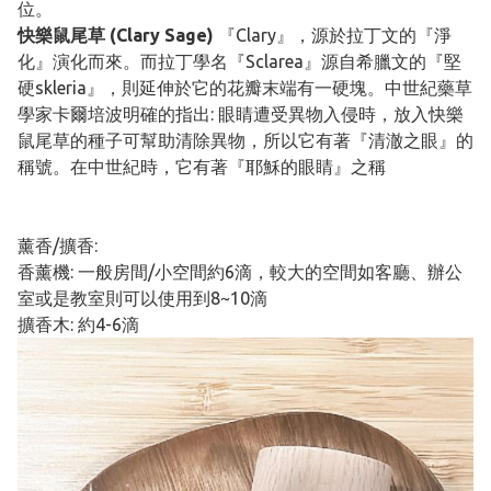
位。
快樂鼠尾草 (Clary Sage)
『Clary』，源於拉丁文的『淨
化』演化而來。而拉丁學名『Sclarea』源自希臘文的『堅
硬skleria』，則延伸於它的花瓣末端有一硬塊。中世紀藥草
學家卡爾培波明確的指出: 眼睛遭受異物入侵時，放入快樂
鼠尾草的種子可幫助清除異物，所以它有著『清澈之眼』的
稱號。在中世紀時，它有著『耶穌的眼睛』之稱
薰香/擴香:
香薰機: 一般房間/小空間約6滴，較大的空間如客廳、辦公
室或是教室則可以使用到8~10滴
擴香木: 約4-6滴