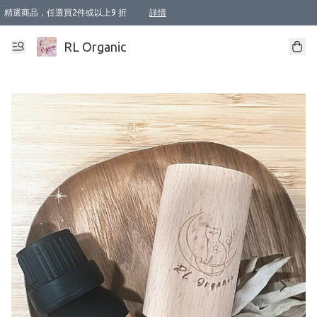
精選商品，任選買2件或以上9 折
詳情
XI周年優惠【新品自由選2件88折/3件85折】
XI周年優惠【Chakra 脈輪平衡自由選2件9折/3件85折/5件8折】
Florame 肌底自由選 2支9折 3支85折
XI周年優惠【蟲蟲退散 · 防衛結界﹞系列2件9折】
Sunki 任選2件95折
BIOFFICINA TOSCANA 任選2支9折 3支85折
Lamav 任選1件9折 2件85折
Mukti Organics 指定產品任選1件9折, 2件88折 3件85折
Intelligent Nutrients Skincare 任選2件9折
deodorant 任選2件88折
化妝品 任選2件95折
XI周年優惠【身心靈單品 任選2件9折/3件85折/5件8折】
XI周年優惠 【精油/香水 任選2件9折/3件85折/5件8折】
XI周年優惠【「關節到肌膚」全效養護 BODY OIL 組2件88折/3件85折】
XI周年優惠【夏日有機物理防曬套裝2件88折】
XI周年優惠【夏日潔面隨意選2件88折/3件85折】
XI周年優惠【逆齡奇蹟抗氧 11 自由選2件88折/3件85折/4件或以上8折】
新會員首次購物即享全單 95 折優惠！
成為VIP / VVIP 可享有生日月現金扣減獎賞優惠 !! 記得去賬户資料填上生日日期啦 !
選用順豐速運，滿$500 免運費
本地速遞 京東 送住宅/ 工商地址 $400 免運費
澳門訂單選用順豐速運，滿$800 免運費
詳情
詳情
詳情
詳情
詳情
詳情
詳情
詳情
詳情
詳情
詳情
詳情
詳情
詳情
詳情
詳情
詳情
RL Organic