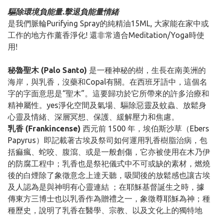
驅除環境負能量.擊退負能量情緒
是我們脈輪Purifying Spray的純精油15ML, 大家能在家中或
工作的地方作薰香淨化! 還非常適合Meditation/Yoga時使
用!
秘魯聖木 (Palo Santo)
是一種神秘的樹，生長在南美洲的
海岸，與乳香，沒藥和Copal有關。在西班牙語中，這個名
字的字面意思是“聖木”。這要歸功於它所帶來的許多治療和
精神屬性。yes淨化空間及氣場、驅除惡靈及蚊蟲、放鬆身
心靈及情緒、深層冥想、保護、緩解壓力和焦慮。
乳香 (Frankincense)
西元前 1500 年，埃伯斯沙草（Ebers
Papyrus）即記載著古埃及祭司如何運用乳香樹脂治病，包
括痲瘋、蛇咬、腹瀉、或是一般創傷，它亦被使用在木乃伊
的防腐工程中；乳香也是祭祀儀式中不可或缺的素材，燃燒
後的白煙除了象徵意念上達天聽，吸聞後的放鬆感也讓古埃
及人認為是與神明有心靈連結 ；在耶穌基督誕生之時，據
傳東方三博士也以乳香作為贈禮之一，象徵尊耶穌為神；種
種歷史，說明了乳香在醫學、宗教、以及文化上的獨特地