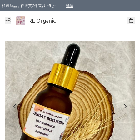
精選商品，任選買2件或以上9 折
詳情
XI周年優惠【新品自由選2件88折/3件85折】
XI周年優惠【Chakra 脈輪平衡自由選2件9折/3件85折/5件8折】
Florame 肌底自由選 2支9折 3支85折
XI周年優惠【蟲蟲退散 · 防衛結界﹞系列2件9折】
Sunki 任選2件95折
BIOFFICINA TOSCANA 任選2支9折 3支85折
Lamav 任選1件9折 2件85折
Mukti Organics 指定產品任選1件9折, 2件88折 3件85折
Intelligent Nutrients Skincare 任選2件9折
deodorant 任選2件88折
化妝品 任選2件95折
XI周年優惠【身心靈單品 任選2件9折/3件85折/5件8折】
XI周年優惠 【精油/香水 任選2件9折/3件85折/5件8折】
XI周年優惠【「關節到肌膚」全效養護 BODY OIL 組2件88折/3件85折】
XI周年優惠【夏日有機物理防曬套裝2件88折】
XI周年優惠【夏日潔面隨意選2件88折/3件85折】
XI周年優惠【逆齡奇蹟抗氧 11 自由選2件88折/3件85折/4件或以上8折】
新會員首次購物即享全單 95 折優惠！
成為VIP / VVIP 可享有生日月現金扣減獎賞優惠 !! 記得去賬户資料填上生日日期啦 !
選用順豐速運，滿$500 免運費
本地速遞 京東 送住宅/ 工商地址 $400 免運費
澳門訂單選用順豐速運，滿$800 免運費
詳情
詳情
詳情
詳情
詳情
詳情
詳情
詳情
詳情
詳情
詳情
詳情
詳情
詳情
詳情
詳情
詳情
RL Organic