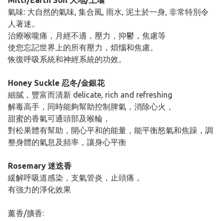
Mitti/Earth Soil 大地/土壤
​氣味: 大自然的氣味, 集合風, 雨水, 泥土於一身, 非常特別令
人著迷。
治療喉嚨痛，月經不適，壓力，抑鬱，焦慮等
使您忘記世界上的所有壓力，煩惱和焦慮。
恢復呼吸系統和神經系統的功效。
Honey Suckle 忍冬/金銀花
​細膩，豐富而清新 delicate, rich and refreshing
解毒高手，同時能夠幫助控制脾氣，消除心火，
甜蜜的香氣可通頭部及喉輪，
對松果體有幫助，開心平和的能量，能平衡怒氣和焦躁，調
整身體的氣息及頻率，讓身心平衡
Rosemary 迷迭香
緩解呼吸道感染，支氣管炎，止頭痛​，
有強力的淨化效果
薰香/擴香: