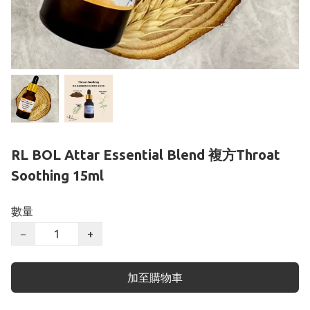
RL BOL Attar Essential Blend 複方Throat
Soothing 15ml
數量
−
+
加至購物車