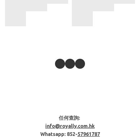
任何查詢:
info@royally.com.hk
Whatsapp: 852-
57961787