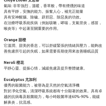
Choya Loban 安息香
​氣味: 非常強烈，溫暖，香草般，帶有煙燻的味道
具有平靜，安撫的能力。振奮人心，補充正能量
具有安神醒腦、除穢、辟邪惡、除惡臭的功效。
在治療呼吸系統疾病（例如咳嗽，哮喘，支氣管炎，感冒，
喉炎等）中起著至關重要的作用。
Orange 甜橙
​它溫潤、甜美的香息，可以舒緩緊張的情緒與壓力，能夠改
善焦慮所引起的失眠，如果需要長期使用來改善睡眠品質
Neroli 橙花
平靜心靈、提振心情，減緩焦慮及提升整體健康。
Eucalyptus 尤加利
優秀的殺菌能力，被譽為是天然的空氣清淨機
對於凈化空氣，清潔呼吸系統都有十分顯著的效果。具有卓
越的抗病毒及殺菌能力，每小時殺菌率達60%-90%，能緩
解鼻炎，抗流感。