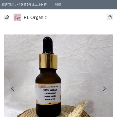
精選商品，任選買2件或以上9 折
詳情
XI周年優惠【新品自由選2件88折/3件85折】
XI周年優惠【Chakra 脈輪平衡自由選2件9折/3件85折/5件8折】
Florame 肌底自由選 2支9折 3支85折
XI周年優惠【蟲蟲退散 · 防衛結界﹞系列2件9折】
Sunki 任選2件95折
BIOFFICINA TOSCANA 任選2支9折 3支85折
Lamav 任選1件9折 2件85折
Mukti Organics 指定產品任選1件9折, 2件88折 3件85折
Intelligent Nutrients Skincare 任選2件9折
deodorant 任選2件88折
化妝品 任選2件95折
XI周年優惠【身心靈單品 任選2件9折/3件85折/5件8折】
XI周年優惠 【精油/香水 任選2件9折/3件85折/5件8折】
XI周年優惠【「關節到肌膚」全效養護 BODY OIL 組2件88折/3件85折】
XI周年優惠【夏日有機物理防曬套裝2件88折】
XI周年優惠【夏日潔面隨意選2件88折/3件85折】
XI周年優惠【逆齡奇蹟抗氧 11 自由選2件88折/3件85折/4件或以上8折】
新會員首次購物即享全單 95 折優惠！
成為VIP / VVIP 可享有生日月現金扣減獎賞優惠 !! 記得去賬户資料填上生日日期啦 !
選用順豐速運，滿$500 免運費
本地速遞 京東 送住宅/ 工商地址 $400 免運費
澳門訂單選用順豐速運，滿$800 免運費
詳情
詳情
詳情
詳情
詳情
詳情
詳情
詳情
詳情
詳情
詳情
詳情
詳情
詳情
詳情
詳情
詳情
RL Organic