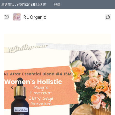
精選商品，任選買2件或以上9 折
詳情
XI周年優惠【新品自由選2件88折/3件85折】
XI周年優惠【Chakra 脈輪平衡自由選2件9折/3件85折/5件8折】
Florame 肌底自由選 2支9折 3支85折
XI周年優惠【蟲蟲退散 · 防衛結界﹞系列2件9折】
Sunki 任選2件95折
BIOFFICINA TOSCANA 任選2支9折 3支85折
Lamav 任選1件9折 2件85折
Mukti Organics 指定產品任選1件9折, 2件88折 3件85折
Intelligent Nutrients Skincare 任選2件9折
deodorant 任選2件88折
化妝品 任選2件95折
XI周年優惠【身心靈單品 任選2件9折/3件85折/5件8折】
XI周年優惠 【精油/香水 任選2件9折/3件85折/5件8折】
XI周年優惠【「關節到肌膚」全效養護 BODY OIL 組2件88折/3件85折】
XI周年優惠【夏日有機物理防曬套裝2件88折】
XI周年優惠【夏日潔面隨意選2件88折/3件85折】
XI周年優惠【逆齡奇蹟抗氧 11 自由選2件88折/3件85折/4件或以上8折】
新會員首次購物即享全單 95 折優惠！
成為VIP / VVIP 可享有生日月現金扣減獎賞優惠 !! 記得去賬户資料填上生日日期啦 !
選用順豐速運，滿$500 免運費
本地速遞 京東 送住宅/ 工商地址 $400 免運費
澳門訂單選用順豐速運，滿$800 免運費
詳情
詳情
詳情
詳情
詳情
詳情
詳情
詳情
詳情
詳情
詳情
詳情
詳情
詳情
詳情
詳情
詳情
RL Organic