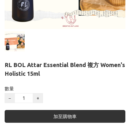
RL BOL Attar Essential Blend 複方 Women's
Holistic 15ml
數量
−
+
加至購物車