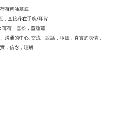
荷荷芭油基底

滾珠瓶，直接碌在手腕/耳背

: 薄荷，雪松，藍睡蓮

、溝通的中心, 交流，說話，聆聽，真實的表情，
實，信念，理解