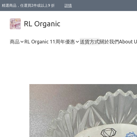
精選商品，任選買2件或以上9 折
詳情
XI周年優惠【新品自由選2件88折/3件85折】
XI周年優惠【Chakra 脈輪平衡自由選2件9折/3件85折/5件8折】
Florame 肌底自由選 2支9折 3支85折
XI周年優惠【蟲蟲退散 · 防衛結界﹞系列2件9折】
Sunki 任選2件95折
BIOFFICINA TOSCANA 任選2支9折 3支85折
Lamav 任選1件9折 2件85折
Mukti Organics 指定產品任選1件9折, 2件88折 3件85折
Intelligent Nutrients Skincare 任選2件9折
deodorant 任選2件88折
化妝品 任選2件95折
XI周年優惠【身心靈單品 任選2件9折/3件85折/5件8折】
XI周年優惠 【精油/香水 任選2件9折/3件85折/5件8折】
XI周年優惠【「關節到肌膚」全效養護 BODY OIL 組2件88折/3件85折】
XI周年優惠【夏日有機物理防曬套裝2件88折】
XI周年優惠【夏日潔面隨意選2件88折/3件85折】
XI周年優惠【逆齡奇蹟抗氧 11 自由選2件88折/3件85折/4件或以上8折】
新會員首次購物即享全單 95 折優惠！
成為VIP / VVIP 可享有生日月現金扣減獎賞優惠 !! 記得去賬户資料填上生日日期啦 !
選用順豐速運，滿$500 免運費
本地速遞 京東 送住宅/ 工商地址 $400 免運費
澳門訂單選用順豐速運，滿$800 免運費
詳情
詳情
詳情
詳情
詳情
詳情
詳情
詳情
詳情
詳情
詳情
詳情
詳情
詳情
詳情
詳情
詳情
RL Organic
商品
RL Organic 11周年優惠
送貨方式
關於我們
About 