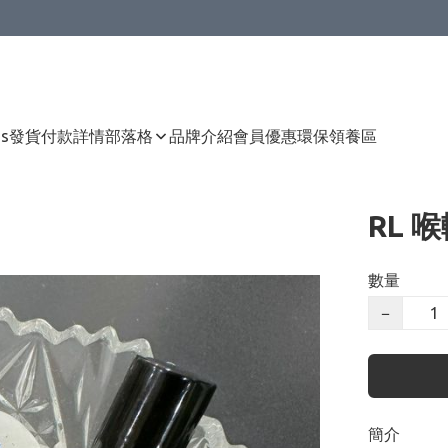
Us
發貨付款詳情
部落格
品牌介紹
會員優惠
環保領養區
RL 
數量
−
簡介