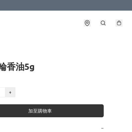
喉輪香油5g
+
加至購物車
−