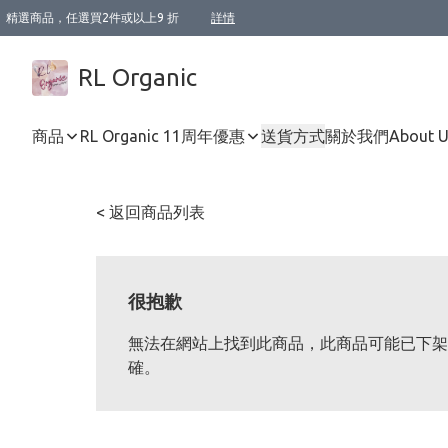
精選商品，任選買2件或以上9 折
詳情
XI周年優惠【新品自由選2件88折/3件85折】
XI周年優惠【Chakra 脈輪平衡自由選2件9折/3件85折/5件8折】
Florame 肌底自由選 2支9折 3支85折
XI周年優惠【蟲蟲退散 · 防衛結界﹞系列2件9折】
Sunki 任選2件95折
BIOFFICINA TOSCANA 任選2支9折 3支85折
Lamav 任選1件9折 2件85折
Mukti Organics 指定產品任選1件9折, 2件88折 3件85折
Intelligent Nutrients Skincare 任選2件9折
deodorant 任選2件88折
化妝品 任選2件95折
XI周年優惠【身心靈單品 任選2件9折/3件85折/5件8折】
XI周年優惠 【精油/香水 任選2件9折/3件85折/5件8折】
XI周年優惠【「關節到肌膚」全效養護 BODY OIL 組2件88折/3件85折】
XI周年優惠【夏日有機物理防曬套裝2件88折】
XI周年優惠【夏日潔面隨意選2件88折/3件85折】
XI周年優惠【逆齡奇蹟抗氧 11 自由選2件88折/3件85折/4件或以上8折】
新會員首次購物即享全單 95 折優惠！
成為VIP / VVIP 可享有生日月現金扣減獎賞優惠 !! 記得去賬户資料填上生日日期啦 !
選用順豐速運，滿$500 免運費
本地速遞 京東 送住宅/ 工商地址 $400 免運費
澳門訂單選用順豐速運，滿$800 免運費
詳情
詳情
詳情
詳情
詳情
詳情
詳情
詳情
詳情
詳情
詳情
詳情
詳情
詳情
詳情
詳情
詳情
RL Organic
商品
RL Organic 11周年優惠
送貨方式
關於我們
About 
< 返回商品列表
很抱歉
無法在網站上找到此商品，此商品可能已下架
確。