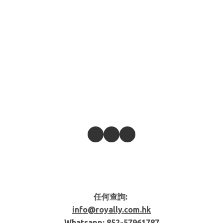
任何查詢:
info@royally.com.hk
Whatsapp: 852-
57961787