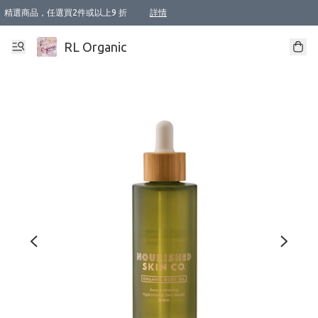
精選商品，任選買2件或以上9 折
詳情
XI周年優惠【新品自由選2件88折/3件85折】
XI周年優惠【Chakra 脈輪平衡自由選2件9折/3件85折/5件8折】
Florame 肌底自由選 2支9折 3支85折
XI周年優惠【蟲蟲退散 · 防衛結界﹞系列2件9折】
Sunki 任選2件95折
BIOFFICINA TOSCANA 任選2支9折 3支85折
Lamav 任選1件9折 2件85折
Mukti Organics 指定產品任選1件9折, 2件88折 3件85折
Intelligent Nutrients Skincare 任選2件9折
deodorant 任選2件88折
化妝品 任選2件95折
XI周年優惠【身心靈單品 任選2件9折/3件85折/5件8折】
XI周年優惠 【精油/香水 任選2件9折/3件85折/5件8折】
XI周年優惠【「關節到肌膚」全效養護 BODY OIL 組2件88折/3件85折】
XI周年優惠【夏日有機物理防曬套裝2件88折】
XI周年優惠【夏日潔面隨意選2件88折/3件85折】
XI周年優惠【逆齡奇蹟抗氧 11 自由選2件88折/3件85折/4件或以上8折】
新會員首次購物即享全單 95 折優惠！
成為VIP / VVIP 可享有生日月現金扣減獎賞優惠 !! 記得去賬户資料填上生日日期啦 !
選用順豐速運，滿$500 免運費
本地速遞 京東 送住宅/ 工商地址 $400 免運費
澳門訂單選用順豐速運，滿$800 免運費
詳情
詳情
詳情
詳情
詳情
詳情
詳情
詳情
詳情
詳情
詳情
詳情
詳情
詳情
詳情
詳情
詳情
RL Organic