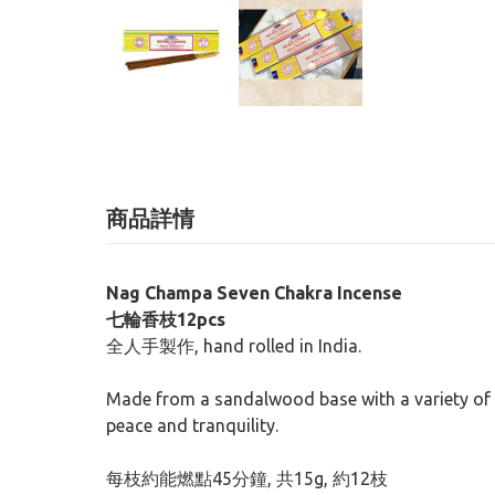
商品詳情
Nag Champa Seven Chakra Incense
七輪香枝12pcs
全人手製作, hand rolled in India.
Made from a sandalwood base with a variety of fl
peace and tranquility.
每枝約能燃點45分鐘, 共15g, 約12枝