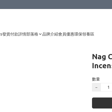
Us
發貨付款詳情
部落格
品牌介紹
會員優惠
環保領養區
Nag 
Ince
數量
−