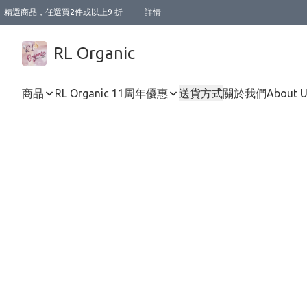
精選商品，任選買2件或以上9 折
詳情
XI周年優惠【新品自由選2件88折/3件85折】
XI周年優惠【Chakra 脈輪平衡自由選2件9折/3件85折/5件8折】
Florame 肌底自由選 2支9折 3支85折
XI周年優惠【蟲蟲退散 · 防衛結界﹞系列2件9折】
Sunki 任選2件95折
BIOFFICINA TOSCANA 任選2支9折 3支85折
Lamav 任選1件9折 2件85折
Mukti Organics 指定產品任選1件9折, 2件88折 3件85折
Intelligent Nutrients Skincare 任選2件9折
deodorant 任選2件88折
化妝品 任選2件95折
XI周年優惠【身心靈單品 任選2件9折/3件85折/5件8折】
XI周年優惠 【精油/香水 任選2件9折/3件85折/5件8折】
XI周年優惠【「關節到肌膚」全效養護 BODY OIL 組2件88折/3件85折】
XI周年優惠【夏日有機物理防曬套裝2件88折】
XI周年優惠【夏日潔面隨意選2件88折/3件85折】
XI周年優惠【逆齡奇蹟抗氧 11 自由選2件88折/3件85折/4件或以上8折】
新會員首次購物即享全單 95 折優惠！
成為VIP / VVIP 可享有生日月現金扣減獎賞優惠 !! 記得去賬户資料填上生日日期啦 !
選用順豐速運，滿$500 免運費
本地速遞 京東 送住宅/ 工商地址 $400 免運費
澳門訂單選用順豐速運，滿$800 免運費
詳情
詳情
詳情
詳情
詳情
詳情
詳情
詳情
詳情
詳情
詳情
詳情
詳情
詳情
詳情
詳情
詳情
RL Organic
商品
RL Organic 11周年優惠
送貨方式
關於我們
About 