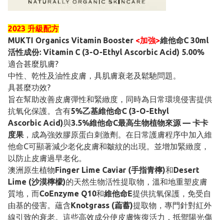
2023 升級配方
MUKTI Organics Vitamin Booster
<加強>
維他命C 30ml
活性成份: Vitamin C (3-O-Ethyl Ascorbic Acid) 5.00%
適合甚麼肌膚?
中性、乾性及油性皮膚，具肌膚衰老及鬆馳問題。
具甚麼功效?
旨在幫助改善皮膚彈性和緊緻度，同時為日常環境侵害提供
抗氧化保護。含有
5%乙基維他命C (3-O-Ethyl
Ascorbic Acid)
與
3.5%維他命C最高生物植物來源 — 卡卡
度果
，成為強效膠原蛋白刺激劑。在日常護膚程序中加入維
他命C可顯著減少老化皮膚和皺紋的出現。並增加緊緻度，
以防止皮膚過早老化。
澳洲原生植物
Finger Lime Caviar (手指青檸)
和
Desert
Lime (沙漠檸檬)
的天然生物活性提取物，溫和地重塑皮膚
質地，而
CoEnzyme Q10
和
維他命E
提供抗氧保護，免受自
由基的侵害。蘊含
Knotgrass (萹蓄)
提取物，專門針對紅外
線引致的衰老。這些高效成分使皮膚恢復活力，抵禦陽光傷