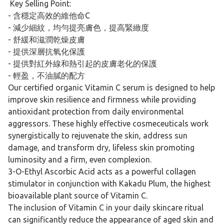
Key Selling Point:
- 含穩定高效的維他命C
- 減少細紋，均勻提亮膚色，提高緊緻度
- 舒緩和滋潤乾燥皮膚
- 提供深層抗氧化保護
- 提供對紅外線和熱引起的皮膚老化的保護
- 輕盈，不油膩的配方
Our certified organic Vitamin C serum is designed to help
improve skin resilience and firmness while providing
antioxidant protection from daily environmental
aggressors. These highly effective cosmeceuticals work
synergistically to rejuvenate the skin, address sun
damage, and transform dry, lifeless skin promoting
luminosity and a firm, even complexion.
3-O-Ethyl Ascorbic Acid acts as a powerful collagen
stimulator in conjunction with Kakadu Plum, the highest
bioavailable plant source of Vitamin C.
The inclusion of Vitamin C in your daily skincare ritual
can significantly reduce the appearance of aged skin and