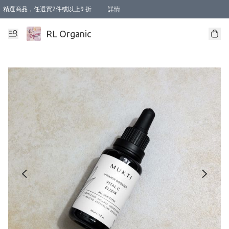
精選商品，任選買2件或以上9 折
詳情
XI周年優惠【新品自由選2件88折/3件85折】
XI周年優惠【Chakra 脈輪平衡自由選2件9折/3件85折/5件8折】
Florame 肌底自由選 2支9折 3支85折
XI周年優惠【蟲蟲退散 · 防衛結界﹞系列2件9折】
Sunki 任選2件95折
BIOFFICINA TOSCANA 任選2支9折 3支85折
Lamav 任選1件9折 2件85折
Mukti Organics 指定產品任選1件9折, 2件88折 3件85折
Intelligent Nutrients Skincare 任選2件9折
deodorant 任選2件88折
化妝品 任選2件95折
XI周年優惠【身心靈單品 任選2件9折/3件85折/5件8折】
XI周年優惠 【精油/香水 任選2件9折/3件85折/5件8折】
XI周年優惠【「關節到肌膚」全效養護 BODY OIL 組2件88折/3件85折】
XI周年優惠【夏日有機物理防曬套裝2件88折】
XI周年優惠【夏日潔面隨意選2件88折/3件85折】
XI周年優惠【逆齡奇蹟抗氧 11 自由選2件88折/3件85折/4件或以上8折】
新會員首次購物即享全單 95 折優惠！
成為VIP / VVIP 可享有生日月現金扣減獎賞優惠 !! 記得去賬户資料填上生日日期啦 !
選用順豐速運，滿$500 免運費
本地速遞 京東 送住宅/ 工商地址 $400 免運費
澳門訂單選用順豐速運，滿$800 免運費
詳情
詳情
詳情
詳情
詳情
詳情
詳情
詳情
詳情
詳情
詳情
詳情
詳情
詳情
詳情
詳情
詳情
RL Organic