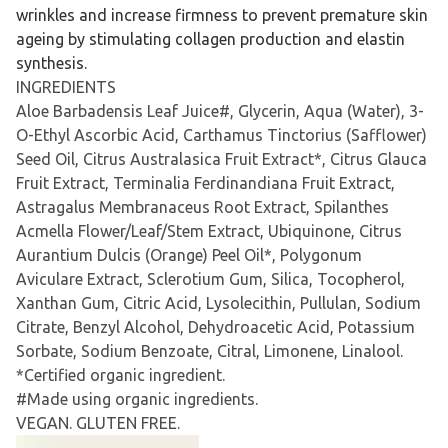
wrinkles and increase firmness to prevent premature skin
ageing by stimulating collagen production and elastin
synthesis.
INGREDIENTS
Aloe Barbadensis Leaf Juice#, Glycerin, Aqua (Water), 3-
O-Ethyl Ascorbic Acid, Carthamus Tinctorius (Safflower)
Seed Oil, Citrus Australasica Fruit Extract*, Citrus Glauca
Fruit Extract, Terminalia Ferdinandiana Fruit Extract,
Astragalus Membranaceus Root Extract, Spilanthes
Acmella Flower/Leaf/Stem Extract, Ubiquinone, Citrus
Aurantium Dulcis (Orange) Peel Oil*, Polygonum
Aviculare Extract, Sclerotium Gum, Silica, Tocopherol,
Xanthan Gum, Citric Acid, Lysolecithin, Pullulan, Sodium
Citrate, Benzyl Alcohol, Dehydroacetic Acid, Potassium
Sorbate, Sodium Benzoate, Citral, Limonene, Linalool.
*Certified organic ingredient.
#Made using organic ingredients.
VEGAN. GLUTEN FREE.