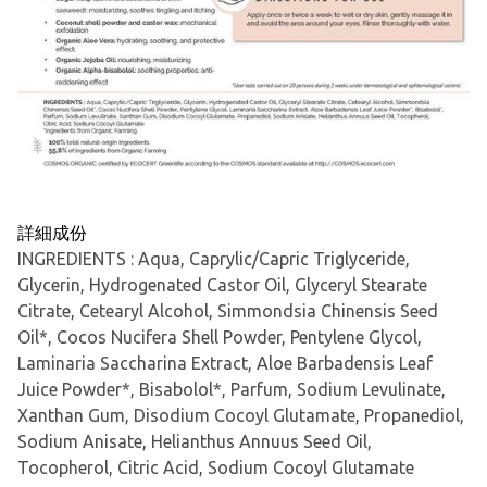
詳細成份
INGREDIENTS : Aqua, Caprylic/Capric Triglyceride,
Glycerin, Hydrogenated Castor Oil, Glyceryl Stearate
Citrate, Cetearyl Alcohol, Simmondsia Chinensis Seed
Oil*, Cocos Nucifera Shell Powder, Pentylene Glycol,
Laminaria Saccharina Extract, Aloe Barbadensis Leaf
Juice Powder*, Bisabolol*, Parfum, Sodium Levulinate,
Xanthan Gum, Disodium Cocoyl Glutamate, Propanediol,
Sodium Anisate, Helianthus Annuus Seed Oil,
Tocopherol, Citric Acid, Sodium Cocoyl Glutamate