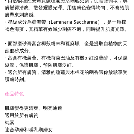
- 自然物理性去角質護理能激活細胞更新，促進微循環，肌
膚變得清爽、散發耀眼光澤。用後膚色變得均勻，不會給肌
膚帶來刺痛感。
- 星級成分為糖海帶（Laminaria Saccharina），是一種棕
褐色海藻，其精華有效減少刺痛不適，同時提升肌膚光澤。
- 面部磨砂膏富含椰殼粉末和蓖麻蠟，全是提取自植物的天
然磨砂成分。
- 富含有機蘆薈、有機荷荷巴油及有機α-紅沒藥醇，可保濕
滋潤，保護肌膚，預防肌膚泛紅。
- 適合所有膚質，清雅的睡蓮與木棉花的幽香讓你放鬆享受
護膚時刻。
產品特色
肌膚變得更清爽、明亮通透
適用於所有膚質
純素
適合孕婦和哺乳期婦女