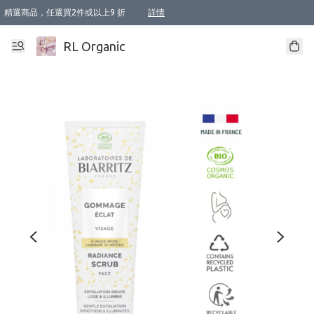
精選商品，任選買2件或以上9 折
詳情
XI周年優惠【新品自由選2件88折/3件85折】
XI周年優惠【Chakra 脈輪平衡自由選2件9折/3件85折/5件8折】
Florame 肌底自由選 2支9折 3支85折
XI周年優惠【蟲蟲退散 · 防衛結界﹞系列2件9折】
Sunki 任選2件95折
BIOFFICINA TOSCANA 任選2支9折 3支85折
Lamav 任選1件9折 2件85折
Mukti Organics 指定產品任選1件9折, 2件88折 3件85折
Intelligent Nutrients Skincare 任選2件9折
deodorant 任選2件88折
化妝品 任選2件95折
XI周年優惠【身心靈單品 任選2件9折/3件85折/5件8折】
XI周年優惠 【精油/香水 任選2件9折/3件85折/5件8折】
XI周年優惠【「關節到肌膚」全效養護 BODY OIL 組2件88折/3件85折】
XI周年優惠【夏日有機物理防曬套裝2件88折】
XI周年優惠【夏日潔面隨意選2件88折/3件85折】
XI周年優惠【逆齡奇蹟抗氧 11 自由選2件88折/3件85折/4件或以上8折】
新會員首次購物即享全單 95 折優惠！
成為VIP / VVIP 可享有生日月現金扣減獎賞優惠 !! 記得去賬户資料填上生日日期啦 !
選用順豐速運，滿$500 免運費
本地速遞 京東 送住宅/ 工商地址 $400 免運費
澳門訂單選用順豐速運，滿$800 免運費
詳情
詳情
詳情
詳情
詳情
詳情
詳情
詳情
詳情
詳情
詳情
詳情
詳情
詳情
詳情
詳情
詳情
RL Organic