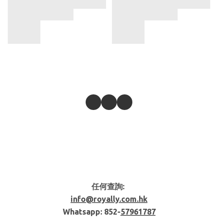
任何查詢:
info@royally.com.hk
Whatsapp: 852-
57961787