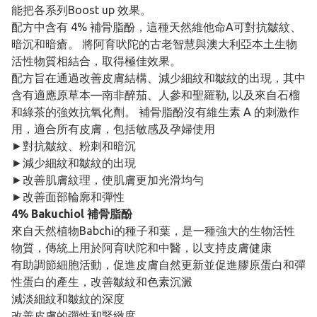
能把各系列Boost up 效果。
配方中含有 4% 補骨脂酚，這種天然維他命A可對抗皺紋、
暗沉和暗瘡。 將阿育吠陀的古老智慧與澳大利亞本土生物
活性物質相結合，取得極佳效果。
配方旨在通過改善皮膚結構、減少細紋和皺紋的出現，其中
含有適應原草本—南非醉茄、人參和聖羅勒, 以及來自石榴
和綠茶的強效抗氧化劑。 補骨脂酚沒有維生素 A 的刺激作
用，適合所有皮膚，包括敏感及孕婦使用
►對抗皺紋、粉刺和暗沉
►減少細紋和皺紋的出現
►改善肌膚紋理，使肌膚更加光滑均勻
►改善面部輪廓和彈性
4% Bakuchiol 補骨脂酚
來自天然植物Babchi的種子和葉，是一種強大的生物活性
物質，傳統上用於阿育吠陀和中醫，以支持皮膚健康
有助調節細胞活動，促進皮膚自然更新並促進膠原蛋白和彈
性蛋白的產生，改善皺紋和色素沉澱
減淡細紋和皺紋的深度
改善皮膚的彈性和緊緻度