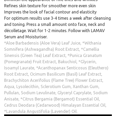
Refines skin texture for smoother more even skin
Improves the look of facial contour and elasticity
For optimum results use 3-4 times a week after cleansing
and toning. Press a small amount onto face, neck and
décolletage. Wait for 1-2 minutes. Follow with LAMAV
Serum and Moisturiser.
*Aloe Barbadensis (Aloe Vera) Leaf Juice, *Withania
Somnifera (Ashwagandha) Root Extract, *Camellia
Sinensis (Green Tea) Leaf Extract, *Punica Granatum
(Pomegranate) Fruit Extract, Bakuchiol, *Glycerin,
Isoamyl Laurate, *Acanthopanax Senticosus (Eleuthero)
Root Extract, Ocimum Basilicum (Basil) Leaf Extract,
Brachychiton Acerifolius (Flame Tree) Flower Extract,
Aqua, Lysolecithin, Sclerotium Gum, Xanthan Gum,
Pullulan, Sodium Levulinate, Glyceryl Caprylate, Sodium
Anisate, *Citrus Bergamia (Bergamot) Essential Oil,
Cedrus Deodara (Cedarwood) Himalayan Essential Oil,
*Lavandula Angustifolia (Lavender) Oil.