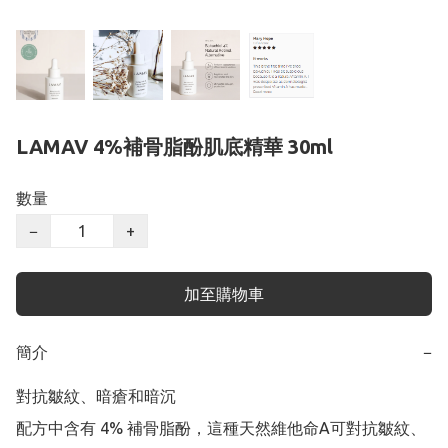
LAMAV 4%補骨脂酚肌底精華 30ml
數量
−
+
加至購物車
簡介
−
對抗皺紋、暗瘡和暗沉

配方中含有 4% 補骨脂酚，這種天然維他命A可對抗皺紋、