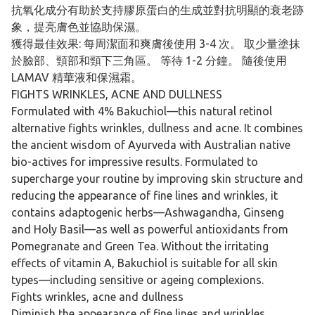
抗氧化成分有助於支持膠原蛋白的生成並對抗明顯的衰老跡
象，提亮膚色並協助保濕。
獲得最佳效果: 每周潔面和爽膚後使用 3-4 次。 取少量塗抹
於臉部、頸部和頸下三角區。 等待 1-2 分鐘。 隨後使用
LAMAV 精華液和保濕霜。
FIGHTS WRINKLES, ACNE AND DULLNESS
Formulated with 4% Bakuchiol—this natural retinol
alternative fights wrinkles, dullness and acne. It combines
the ancient wisdom of Ayurveda with Australian native
bio-actives for impressive results. Formulated to
supercharge your routine by improving skin structure and
reducing the appearance of fine lines and wrinkles, it
contains adaptogenic herbs—Ashwagandha, Ginseng
and Holy Basil—as well as powerful antioxidants from
Pomegranate and Green Tea. Without the irritating
effects of vitamin A, Bakuchiol is suitable for all skin
types—including sensitive or ageing complexions.
Fights wrinkles, acne and dullness
Diminish the appearance of fine lines and wrinkles