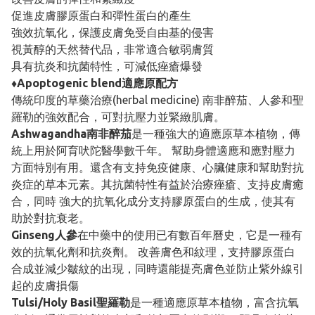
促進皮膚膠原蛋白和彈性蛋白的產生
強效抗氧化，保護皮膚免受自由基的侵害
視黃醇的天然替代品，非常適合敏弱膚質
具有抗炎和抗菌特性，可減低痤瘡爆發
♦Apoptogenic blend適應原配方
傳統印度的草藥治療(herbal medicine) 南非醉茄、人參和聖
羅勒的強效配合，可對抗壓力並緊緻肌膚。
Ashwagandha南非醉茄
是一種強大的適應原草本植物，傳
統上用於阿育吠陀醫學數千年。 幫助身體適應和應對壓力
方面特別有用。還含有支持免疫健康、心臟健康和幫助對抗
炎症的草本元素。其抗菌特性有益於治療痤瘡、支持皮膚癒
合，同時 強大的抗氧化成分支持膠原蛋白的生成，使其有
助於對抗衰老。
Ginseng人參
在中藥中的使用已有數百年曆史，它是一種有
效的抗氧化劑和抗炎劑。 改善膚色和紋理，支持膠原蛋白
合成並減少皺紋的出現，同時還能提亮膚色並防止紫外線引
起的皮膚損傷
Tulsi/Holy Basil聖羅勒
是一種適應原草本植物，富含抗氧