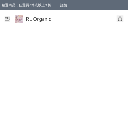
精選商品，任選買2件或以上9 折
詳情
XI周年優惠【新品自由選2件88折/3件85折】
XI周年優惠【Chakra 脈輪平衡自由選2件9折/3件85折/5件8折】
Florame 肌底自由選 2支9折 3支85折
XI周年優惠【蟲蟲退散 · 防衛結界﹞系列2件9折】
Sunki 任選2件95折
BIOFFICINA TOSCANA 任選2支9折 3支85折
Lamav 任選1件9折 2件85折
Mukti Organics 指定產品任選1件9折, 2件88折 3件85折
Intelligent Nutrients Skincare 任選2件9折
deodorant 任選2件88折
化妝品 任選2件95折
XI周年優惠【身心靈單品 任選2件9折/3件85折/5件8折】
XI周年優惠 【精油/香水 任選2件9折/3件85折/5件8折】
XI周年優惠【「關節到肌膚」全效養護 BODY OIL 組2件88折/3件85折】
XI周年優惠【夏日有機物理防曬套裝2件88折】
XI周年優惠【夏日潔面隨意選2件88折/3件85折】
XI周年優惠【逆齡奇蹟抗氧 11 自由選2件88折/3件85折/4件或以上8折】
新會員首次購物即享全單 95 折優惠！
成為VIP / VVIP 可享有生日月現金扣減獎賞優惠 !! 記得去賬户資料填上生日日期啦 !
選用順豐速運，滿$500 免運費
本地速遞 京東 送住宅/ 工商地址 $400 免運費
澳門訂單選用順豐速運，滿$800 免運費
詳情
詳情
詳情
詳情
詳情
詳情
詳情
詳情
詳情
詳情
詳情
詳情
詳情
詳情
詳情
詳情
詳情
RL Organic