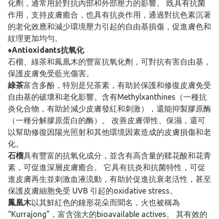
化劑，通常用於對抗內部和外部壓力的影響。 既具有抗菌
作用，支持皮膚癒合，也具有抗炎作用，通過對抗色素沉著
的老化效應和減少環境壓力引起的自由基損傷，促進膚色和
紋理更加均勻。
♦Antioxidants抗氧化
石榴、綠茶和鳳凰木的豐富抗氧化劑，可對抗有害自由基，
保護皮膚免受藍光傷害。
綠茶
富含多酚，特別是兒茶素，有助於保護和修復皮膚免受
自由基的破壞和老化影響。含有Methylxanthines（一種抗
炎化合物，有助於減少皮膚發紅和刺激），還能抑製膠原酶
（一種分解膠原蛋白的酶）。 改善皮膚彈性、保濕，還可
以幫助修復因陽光照射和其他環境因素造成的皮膚損傷和老
化。
石榴
具有豐富的抗氧化成分，並含有高含量的鞣花酸和花青
素，可促進深層皮膚癒合。 它具有抗炎和抗菌特性，可促
進皮膚再生並刺激血液流動，有助於促進抗衰老活性，甚至
保護皮膚細胞免受 UVB 引起的oxidative stress。
鳳凰木
以其鮮紅色的鐘形花朵而聞名，火也被稱為
“Kurrajong”，富含強大的bioavailable actives。 其有效的