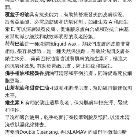
潤。
覆盆子籽油
具有抗炎能力，有助於舒緩發炎的皮膚狀況。
富含亞油酸、必需脂肪酸和抗氧化劑，如維生素 A 和維生
素 E, 可以深層滋養皮膚，促進膠原蛋白合成和對抗自由基
來幫助減少細紋和皺紋等明顯的衰老跡象。
荷荷巴油
是一種液體蠟liquid wax，與我們皮膚的皮脂非常
相似, 很容易滲透，是一種天然保濕劑，有助於滋潤皮膚並
鎖住水分。 荷荷巴籽油富含滋養肌膚的維生素 E，極強大
的抗氧化效果, 有助於緊緻肌膚，防止細紋和皺紋。
佛手柑油和秘魯香脂油
可清潔和平衡肌膚，同時促進死皮細
胞更新。
山茶花油和甜杏仁油
可滋養和調理肌膚，幫助維持最佳保濕
水平。
維生素 E
有助於防止過早衰老，保持肌膚年輕光澤、緊緻
和彈性。
早晚都適合使用，乾手乾面打圈按摩到臉及頸部, 以溫水清
洗或以濕化綿抹去。
需要時Double Cleansing, 再以LAMAV 的甜橙平衡潔面啫