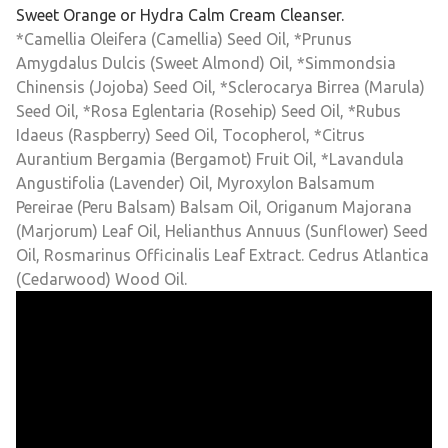
Sweet Orange or Hydra Calm Cream Cleanser.
*Camellia Oleifera (Camellia) Seed Oil, *Prunus
Amygdalus Dulcis (Sweet Almond) Oil, *Simmondsia
Chinensis (Jojoba) Seed Oil, *Sclerocarya Birrea (Marula)
Seed Oil, *Rosa Eglentaria (Rosehip) Seed Oil, *Rubus
Idaeus (Raspberry) Seed Oil, Tocopherol, *Citrus
Aurantium Bergamia (Bergamot) Fruit Oil, *Lavandula
Angustifolia (Lavender) Oil, Myroxylon Balsamum
Pereirae (Peru Balsam) Balsam Oil, Origanum Majorana
(Marjorum) Leaf Oil, Helianthus Annuus (Sunflower) Seed
Oil, Rosmarinus Officinalis Leaf Extract. Cedrus Atlantica
(Cedarwood) Wood Oil.