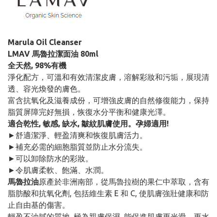
Marula Oil Cleanser
LMAV 馬魯拉潔面油 80ml
全天然, 98%有機
淨化配方，可溫和有效清潔皮膚，溶解彩妝和污垢，展現清
透、容光煥發的膚色。
富含抗氧化及滋養成份，可增強皮膚的自然修復能力，保持
脂質屏障完好無損，恢復水分平衡和健康光澤。
適合乾性, 敏感, 缺水, 皺紋肌膚使用。孕婦適用!
►舒適潔淨、輕盈清爽和恢復肌膚活力。
►補充必需的細胞脂質並防止水分流失。
►可以卸除防水的彩妝。
►令肌膚柔軟、飽滿、水潤。
馬魯拉油
原產於非洲南部，從馬魯拉樹的果仁中萃取，含有
脂肪酸和抗氧化劑, 包括維生素 E 和 C, 使肌膚強壯健康和防
止自由基的傷害。
輕盈不油膩的質地, 極為親膚保濕, 能促進肌膚更光滑、更水