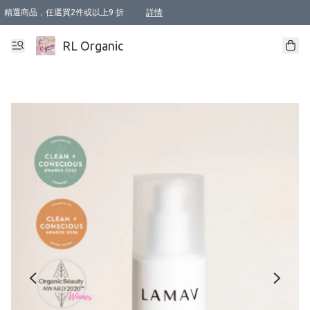
精選商品，任選買2件或以上9 折
詳情
XI周年優惠【新品自由選2件88折/3件85折】
XI周年優惠【Chakra 脈輪平衡自由選2件9折/3件85折/5件8折】
Florame 肌底自由選 2支9折 3支85折
XI周年優惠【蟲蟲退散 · 防衛結界﹞系列2件9折】
Sunki 任選2件95折
BIOFFICINA TOSCANA 任選2支9折 3支85折
Lamav 任選1件9折 2件85折
Mukti Organics 指定產品任選1件9折, 2件88折 3件85折
Intelligent Nutrients Skincare 任選2件9折
deodorant 任選2件88折
化妝品 任選2件95折
XI周年優惠【身心靈單品 任選2件9折/3件85折/5件8折】
XI周年優惠 【精油/香水 任選2件9折/3件85折/5件8折】
XI周年優惠【「關節到肌膚」全效養護 BODY OIL 組2件88折/3件85折】
XI周年優惠【夏日有機物理防曬套裝2件88折】
XI周年優惠【夏日潔面隨意選2件88折/3件85折】
XI周年優惠【逆齡奇蹟抗氧 11 自由選2件88折/3件85折/4件或以上8折】
新會員首次購物即享全單 95 折優惠！
成為VIP / VVIP 可享有生日月現金扣減獎賞優惠 !! 記得去賬户資料填上生日日期啦 !
選用順豐速運，滿$500 免運費
本地速遞 京東 送住宅/ 工商地址 $400 免運費
澳門訂單選用順豐速運，滿$800 免運費
詳情
詳情
詳情
詳情
詳情
詳情
詳情
詳情
詳情
詳情
詳情
詳情
詳情
詳情
詳情
詳情
詳情
RL Organic