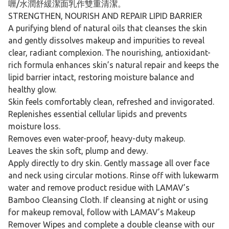
喱/水潤舒緩潔面乳作雙重清潔。
STRENGTHEN, NOURISH AND REPAIR LIPID BARRIER
A purifying blend of natural oils that cleanses the skin
and gently dissolves makeup and impurities to reveal
clear, radiant complexion. The nourishing, antioxidant-
rich formula enhances skin’s natural repair and keeps the
lipid barrier intact, restoring moisture balance and
healthy glow.
Skin feels comfortably clean, refreshed and invigorated.
Replenishes essential cellular lipids and prevents
moisture loss.
Removes even water-proof, heavy-duty makeup.
Leaves the skin soft, plump and dewy.
Apply directly to dry skin. Gently massage all over face
and neck using circular motions. Rinse off with lukewarm
water and remove product residue with LAMAV’s
Bamboo Cleansing Cloth. If cleansing at night or using
for makeup removal, follow with LAMAV’s Makeup
Remover Wipes and complete a double cleanse with our