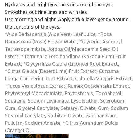
Hydrates and brightens the skin around the eyes
Smoothes out fine lines and wrinkles
Use morning and night. Apply a thin layer gently around
the contours of the eyes.
*Aloe Barbadensis (Aloe Vera) Leaf Juice, *Rosa
Damascena (Rose) Flower Water, *Glycerin, Ascorbyl
Tetraisopalmitate, Jojoba Oil/Macadamia Seed Oil
Esters, *Terminalia Ferdinandiana (Kakadu Plum) Fruit
Extract, *Glycyrrhiza Glabra (Licorice) Root Extract,
*Citrus Glauca (Desert Lime) Fruit Extract, Curcuma
Longa (Turmeric) Root Extract, Chlorella Vulgaris Extract,
*Fucus Vesiculosus Extract, Rumex Occidentalis Extract,
Phytosteryl Macadamiate, Phytosterols, Tocopherol,
Squalene, Sodium Levulinate, Lysolecithin, Sclerotium
Gum, Glyceryl Caprylate, Cetearyl Olivate, Gum, Sodium
Stearoyl Lactylate, Sorbitan Olivate, Xanthan Gum,
Pullulan, Sodium Anisate, *Citrus Aurantium Dulcis
(Orange) Oil.