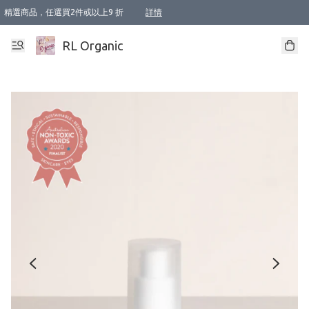
精選商品，任選買2件或以上9 折
詳情
XI周年優惠【新品自由選2件88折/3件85折】
XI周年優惠【Chakra 脈輪平衡自由選2件9折/3件85折/5件8折】
Florame 肌底自由選 2支9折 3支85折
XI周年優惠【蟲蟲退散 · 防衛結界﹞系列2件9折】
Sunki 任選2件95折
BIOFFICINA TOSCANA 任選2支9折 3支85折
Lamav 任選1件9折 2件85折
Mukti Organics 指定產品任選1件9折, 2件88折 3件85折
Intelligent Nutrients Skincare 任選2件9折
deodorant 任選2件88折
化妝品 任選2件95折
XI周年優惠【身心靈單品 任選2件9折/3件85折/5件8折】
XI周年優惠 【精油/香水 任選2件9折/3件85折/5件8折】
XI周年優惠【「關節到肌膚」全效養護 BODY OIL 組2件88折/3件85折】
XI周年優惠【夏日有機物理防曬套裝2件88折】
XI周年優惠【夏日潔面隨意選2件88折/3件85折】
XI周年優惠【逆齡奇蹟抗氧 11 自由選2件88折/3件85折/4件或以上8折】
新會員首次購物即享全單 95 折優惠！
成為VIP / VVIP 可享有生日月現金扣減獎賞優惠 !! 記得去賬户資料填上生日日期啦 !
選用順豐速運，滿$500 免運費
本地速遞 京東 送住宅/ 工商地址 $400 免運費
澳門訂單選用順豐速運，滿$800 免運費
詳情
詳情
詳情
詳情
詳情
詳情
詳情
詳情
詳情
詳情
詳情
詳情
詳情
詳情
詳情
詳情
詳情
RL Organic