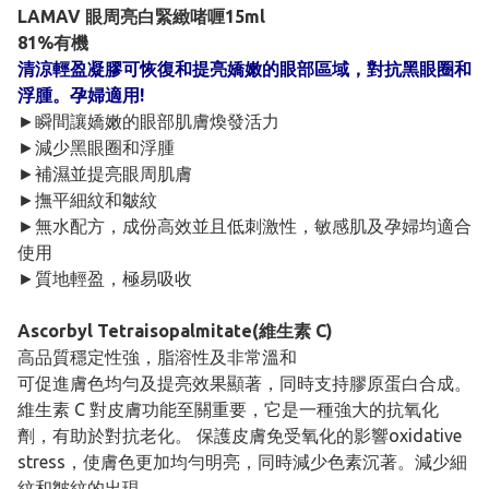
LAMAV 眼周亮白緊緻啫喱15ml
81%有機
清涼輕盈凝膠可恢復和提亮嬌嫩的眼部區域，對抗黑眼圈和
浮腫。孕婦適用!
►瞬間讓嬌嫩的眼部肌膚煥發活力
►減少黑眼圈和浮腫
►補濕並提亮眼周肌膚
►撫平細紋和皺紋
►無水配方，成份高效並且低刺激性，敏感肌及孕婦均適合
使用
►質地輕盈，極易吸收
Ascorbyl Tetraisopalmitate(維生素 C)
高品質穩定性強，脂溶性及非常溫和
可促進膚色均勻及提亮效果顯著，同時支持膠原蛋白合成。
維生素 C 對皮膚功能至關重要，它是一種強大的抗氧化
劑，有助於對抗老化。 保護皮膚免受氧化的影響oxidative
stress，使膚色更加均勻明亮，同時減少色素沉著。減少細
紋和皺紋的出現。