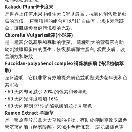
Kakadu Plum卡卡度果
是世界上任何水果中維生素 C濃度最高，抗氧化劑含量是藍
莓的五倍。 這種獨特的組合可以對抗自由基，減少衰老跡
象，讓肌膚煥發健康滋養的光彩。
Chlorella Vulgaris綠藻(小球藻)
是一種富含氨基酸和寡肽的微藻。 這種強大的營養素有助
於刺激膠原蛋白的產生，恢復肌膚彈性蛋白, 緊實皮膚，改
善細紋和皺紋。
Fucoidan-polyphenol complex褐藻糖多酚 (海洋植物萃
取)
臨床證明，它能非常有效地提亮膚色並明顯減少老年斑和色
素沉著：
• 60 天內即可減少 20% 的色素和老年斑
• 60 天內光澤度增加 16%
• 60 天內抑制 97% 的酪氨酸酶並提亮膚色
Rumex Extract 羊蹄草
是一種原產於加拿大大草原的植物，有助於抑制導致皮膚色
素沉著的酶（酪氨酸酶）來減少色素沉著。 讓肌膚膚色更