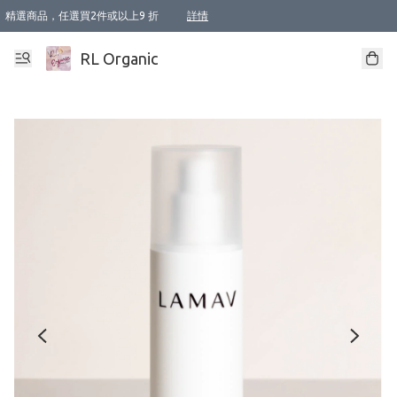
精選商品，任選買2件或以上9 折
詳情
XI周年優惠【新品自由選2件88折/3件85折】
XI周年優惠【Chakra 脈輪平衡自由選2件9折/3件85折/5件8折】
Florame 肌底自由選 2支9折 3支85折
XI周年優惠【蟲蟲退散 · 防衛結界﹞系列2件9折】
Sunki 任選2件95折
BIOFFICINA TOSCANA 任選2支9折 3支85折
Lamav 任選1件9折 2件85折
Mukti Organics 指定產品任選1件9折, 2件88折 3件85折
Intelligent Nutrients Skincare 任選2件9折
deodorant 任選2件88折
化妝品 任選2件95折
XI周年優惠【身心靈單品 任選2件9折/3件85折/5件8折】
XI周年優惠 【精油/香水 任選2件9折/3件85折/5件8折】
XI周年優惠【「關節到肌膚」全效養護 BODY OIL 組2件88折/3件85折】
XI周年優惠【夏日有機物理防曬套裝2件88折】
XI周年優惠【夏日潔面隨意選2件88折/3件85折】
XI周年優惠【逆齡奇蹟抗氧 11 自由選2件88折/3件85折/4件或以上8折】
新會員首次購物即享全單 95 折優惠！
成為VIP / VVIP 可享有生日月現金扣減獎賞優惠 !! 記得去賬户資料填上生日日期啦 !
選用順豐速運，滿$500 免運費
本地速遞 京東 送住宅/ 工商地址 $400 免運費
澳門訂單選用順豐速運，滿$800 免運費
詳情
詳情
詳情
詳情
詳情
詳情
詳情
詳情
詳情
詳情
詳情
詳情
詳情
詳情
詳情
詳情
詳情
RL Organic