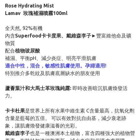
Rose Hydrating Mist
Lamav 玫瑰補濕噴霧100ml
全天然, 92%有機
內含
Superfood卡卡度果、戴維森李子
►豐富維他命及礦
物質
配合
植物玻尿酸
補濕、平衡pH、減少炎症、明亮平滑肌膚
適合中性，混合，敏感性肌膚使用。孕婦適用!
特別推介多乾紋及肌膚底層缺水的朋友使用
蘆薈葉汁和大馬士革玫瑰純露:
即時改善暗沉肌膚煥發活
力。
卡卡杜果
是世界上所有水果中維生素 C含量最高，抗氧化劑
含量是藍莓的五倍。 可以有效對抗自由基，減少衰老跡
象，讓肌膚煥發健康滋養的光彩。
戴維森李子
也是一種澳洲本土植物，富含四種強大的植物營