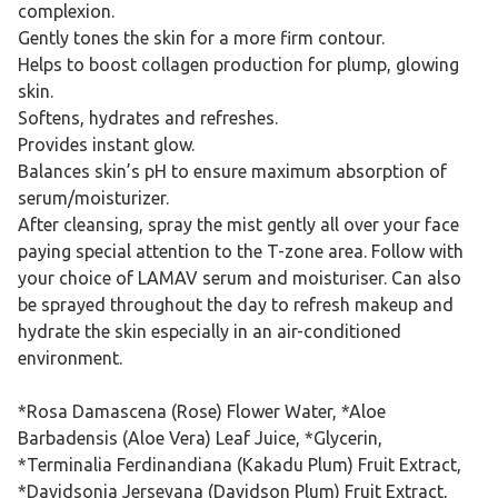
complexion.
Gently tones the skin for a more firm contour.
Helps to boost collagen production for plump, glowing
skin.
Softens, hydrates and refreshes.
Provides instant glow.
Balances skin’s pH to ensure maximum absorption of
serum/moisturizer.
After cleansing, spray the mist gently all over your face
paying special attention to the T-zone area. Follow with
your choice of LAMAV serum and moisturiser. Can also
be sprayed throughout the day to refresh makeup and
hydrate the skin especially in an air-conditioned
environment.
*Rosa Damascena (Rose) Flower Water, *Aloe
Barbadensis (Aloe Vera) Leaf Juice, *Glycerin,
*Terminalia Ferdinandiana (Kakadu Plum) Fruit Extract,
*Davidsonia Jerseyana (Davidson Plum) Fruit Extract,