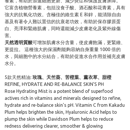
養素，有助於加速細胞更新、減少炎症和保護皮膚屏障。
它富含植物營養素，包括沒食子酸、酒石酸和花青素，具有
強大的抗氧化功效。含極佳的維生素 E 和鋅，能清除自由
基及有著令人難以置信的抗衰老功效，有助於保存膠原蛋
白、亮澤和緊緻肌膚，同時還能減少皮膚老化及紫外線傷
害。
天然透明質酸
可增加肌膚水分含量，使皮膚飽滿，更緊緻、
更提拉。 這種強大的保濕劑能夠容納自身重量 1000 倍的
水，與細胞中的水分結合，有助於促進水合作用並補充皮膚
水分。
5款天然精油:
玫瑰、天竺葵、苦橙葉、薰衣草、甜橙
REFINE, HYDRATE AND RE-BALANCE SKIN'S PH
Rose Hydrating Mist is a potent blend of superfood
actives rich in vitamins and minerals designed to refine,
hydrate and re-balance skin’s pH. Vitamin C from Kakadu
Plum helps brighten the skin, Hyaluronic Acid helps to
plump the skin while Davidson Plum helps to reduce
redness delivering clearer, smoother & glowing