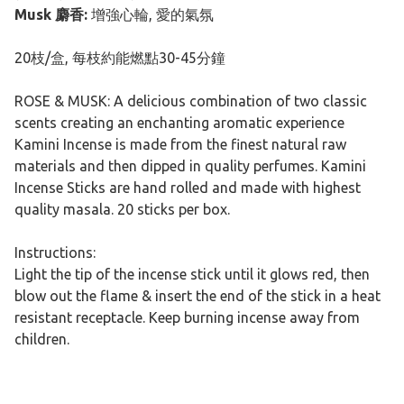
Musk 麝香:
增強心輪, 愛的氣氛
20枝/盒, 每枝約能燃點30-45分鐘
ROSE & MUSK: A delicious combination of two classic
scents creating an enchanting aromatic experience
Kamini Incense is made from the finest natural raw
materials and then dipped in quality perfumes. Kamini
Incense Sticks are hand rolled and made with highest
quality masala. 20 sticks per box.
Instructions:
Light the tip of the incense stick until it glows red, then
blow out the flame & insert the end of the stick in a heat
resistant receptacle. Keep burning incense away from
children.