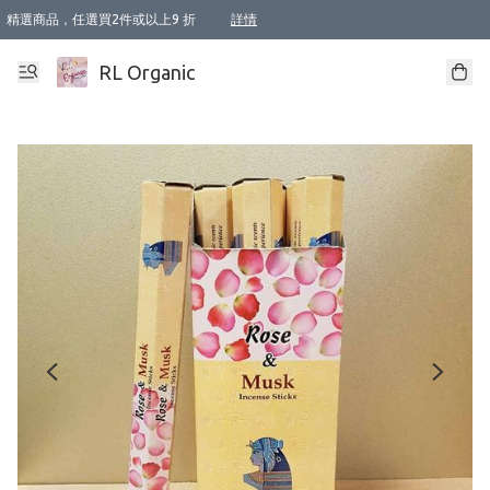
精選商品，任選買2件或以上9 折
詳情
XI周年優惠【新品自由選2件88折/3件85折】
XI周年優惠【Chakra 脈輪平衡自由選2件9折/3件85折/5件8折】
Florame 肌底自由選 2支9折 3支85折
XI周年優惠【蟲蟲退散 · 防衛結界﹞系列2件9折】
Sunki 任選2件95折
BIOFFICINA TOSCANA 任選2支9折 3支85折
Lamav 任選1件9折 2件85折
Mukti Organics 指定產品任選1件9折, 2件88折 3件85折
Intelligent Nutrients Skincare 任選2件9折
deodorant 任選2件88折
化妝品 任選2件95折
XI周年優惠【身心靈單品 任選2件9折/3件85折/5件8折】
XI周年優惠 【精油/香水 任選2件9折/3件85折/5件8折】
XI周年優惠【「關節到肌膚」全效養護 BODY OIL 組2件88折/3件85折】
XI周年優惠【夏日有機物理防曬套裝2件88折】
XI周年優惠【夏日潔面隨意選2件88折/3件85折】
XI周年優惠【逆齡奇蹟抗氧 11 自由選2件88折/3件85折/4件或以上8折】
新會員首次購物即享全單 95 折優惠！
成為VIP / VVIP 可享有生日月現金扣減獎賞優惠 !! 記得去賬户資料填上生日日期啦 !
選用順豐速運，滿$500 免運費
本地速遞 京東 送住宅/ 工商地址 $400 免運費
澳門訂單選用順豐速運，滿$800 免運費
詳情
詳情
詳情
詳情
詳情
詳情
詳情
詳情
詳情
詳情
詳情
詳情
詳情
詳情
詳情
詳情
詳情
RL Organic