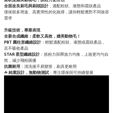
全面改良刷毛與刷頭設計
，適配粉狀、液態和霜狀產品
僅保留多用途、高實用性的化妝掃，讓你輕鬆應對不同妝容
需求
升級技術，專業表現
全新合成纖維：柔軟又高效，媲美動物毛！
PBT 圓柱形纖維設計
：輕鬆適配粉狀、液態或霜狀產品，
且不吸收產品
STAR 星型纖維設計
：抓粉力與釋放力均衡，上妝更均勻自
然，減少飛粉困擾
抗菌耐用
：清洗後不易變形，刷具更耐用
☘
純素設計，無動物測試
：專注環保與可持續發展