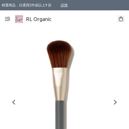
精選商品，任選買2件或以上9 折
詳情
XI周年優惠【新品自由選2件88折/3件85折】
XI周年優惠【Chakra 脈輪平衡自由選2件9折/3件85折/5件8折】
Florame 肌底自由選 2支9折 3支85折
XI周年優惠【蟲蟲退散 · 防衛結界﹞系列2件9折】
Sunki 任選2件95折
BIOFFICINA TOSCANA 任選2支9折 3支85折
Lamav 任選1件9折 2件85折
Mukti Organics 指定產品任選1件9折, 2件88折 3件85折
Intelligent Nutrients Skincare 任選2件9折
deodorant 任選2件88折
化妝品 任選2件95折
XI周年優惠【身心靈單品 任選2件9折/3件85折/5件8折】
XI周年優惠 【精油/香水 任選2件9折/3件85折/5件8折】
XI周年優惠【「關節到肌膚」全效養護 BODY OIL 組2件88折/3件85折】
XI周年優惠【夏日有機物理防曬套裝2件88折】
XI周年優惠【夏日潔面隨意選2件88折/3件85折】
XI周年優惠【逆齡奇蹟抗氧 11 自由選2件88折/3件85折/4件或以上8折】
新會員首次購物即享全單 95 折優惠！
成為VIP / VVIP 可享有生日月現金扣減獎賞優惠 !! 記得去賬户資料填上生日日期啦 !
選用順豐速運，滿$500 免運費
本地速遞 京東 送住宅/ 工商地址 $400 免運費
澳門訂單選用順豐速運，滿$800 免運費
詳情
詳情
詳情
詳情
詳情
詳情
詳情
詳情
詳情
詳情
詳情
詳情
詳情
詳情
詳情
詳情
詳情
RL Organic