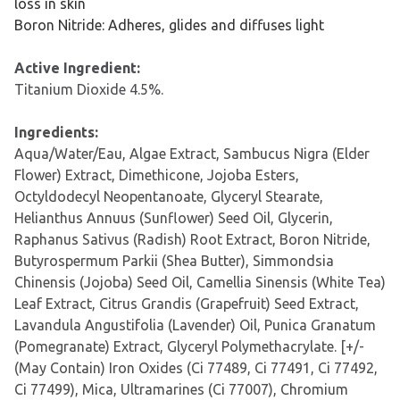
loss in skin
Boron Nitride:
Adheres, glides and diffuses light
Active Ingredient:
Titanium Dioxide 4.5%.
I
ngredients:
Aqua/Water/Eau, Algae Extract, Sambucus Nigra (Elder
Flower) Extract, Dimethicone, Jojoba Esters,
Octyldodecyl Neopentanoate, Glyceryl Stearate,
Helianthus Annuus (Sunflower) Seed Oil, Glycerin,
Raphanus Sativus (Radish) Root Extract, Boron Nitride,
Butyrospermum Parkii (Shea Butter), Simmondsia
Chinensis (Jojoba) Seed Oil, Camellia Sinensis (White Tea)
Leaf Extract, Citrus Grandis (Grapefruit) Seed Extract,
Lavandula Angustifolia (Lavender) Oil, Punica Granatum
(Pomegranate) Extract, Glyceryl Polymethacrylate. [+/-
(May Contain) Iron Oxides (Ci 77489, Ci 77491, Ci 77492,
Ci 77499), Mica, Ultramarines (Ci 77007), Chromium