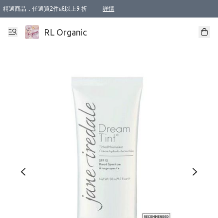
精選商品，任選買2件或以上9 折
詳情
XI周年優惠【新品自由選2件88折/3件85折】
XI周年優惠【Chakra 脈輪平衡自由選2件9折/3件85折/5件8折】
Florame 肌底自由選 2支9折 3支85折
XI周年優惠【蟲蟲退散 · 防衛結界﹞系列2件9折】
Sunki 任選2件95折
BIOFFICINA TOSCANA 任選2支9折 3支85折
Lamav 任選1件9折 2件85折
Mukti Organics 指定產品任選1件9折, 2件88折 3件85折
Intelligent Nutrients Skincare 任選2件9折
deodorant 任選2件88折
化妝品 任選2件95折
XI周年優惠【身心靈單品 任選2件9折/3件85折/5件8折】
XI周年優惠 【精油/香水 任選2件9折/3件85折/5件8折】
XI周年優惠【「關節到肌膚」全效養護 BODY OIL 組2件88折/3件85折】
XI周年優惠【夏日有機物理防曬套裝2件88折】
XI周年優惠【夏日潔面隨意選2件88折/3件85折】
XI周年優惠【逆齡奇蹟抗氧 11 自由選2件88折/3件85折/4件或以上8折】
新會員首次購物即享全單 95 折優惠！
成為VIP / VVIP 可享有生日月現金扣減獎賞優惠 !! 記得去賬户資料填上生日日期啦 !
選用順豐速運，滿$500 免運費
本地速遞 京東 送住宅/ 工商地址 $400 免運費
澳門訂單選用順豐速運，滿$800 免運費
詳情
詳情
詳情
詳情
詳情
詳情
詳情
詳情
詳情
詳情
詳情
詳情
詳情
詳情
詳情
詳情
詳情
RL Organic