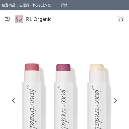
精選商品，任選買2件或以上9 折
詳情
XI周年優惠【新品自由選2件88折/3件85折】
XI周年優惠【Chakra 脈輪平衡自由選2件9折/3件85折/5件8折】
Florame 肌底自由選 2支9折 3支85折
XI周年優惠【蟲蟲退散 · 防衛結界﹞系列2件9折】
Sunki 任選2件95折
BIOFFICINA TOSCANA 任選2支9折 3支85折
Lamav 任選1件9折 2件85折
Mukti Organics 指定產品任選1件9折, 2件88折 3件85折
Intelligent Nutrients Skincare 任選2件9折
deodorant 任選2件88折
化妝品 任選2件95折
XI周年優惠【身心靈單品 任選2件9折/3件85折/5件8折】
XI周年優惠 【精油/香水 任選2件9折/3件85折/5件8折】
XI周年優惠【「關節到肌膚」全效養護 BODY OIL 組2件88折/3件85折】
XI周年優惠【夏日有機物理防曬套裝2件88折】
XI周年優惠【夏日潔面隨意選2件88折/3件85折】
XI周年優惠【逆齡奇蹟抗氧 11 自由選2件88折/3件85折/4件或以上8折】
新會員首次購物即享全單 95 折優惠！
成為VIP / VVIP 可享有生日月現金扣減獎賞優惠 !! 記得去賬户資料填上生日日期啦 !
選用順豐速運，滿$500 免運費
本地速遞 京東 送住宅/ 工商地址 $400 免運費
澳門訂單選用順豐速運，滿$800 免運費
詳情
詳情
詳情
詳情
詳情
詳情
詳情
詳情
詳情
詳情
詳情
詳情
詳情
詳情
詳情
詳情
詳情
RL Organic