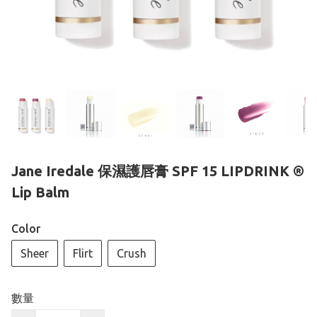
Jane Iredale 保濕護唇膏 SPF 15 LIPDRINK ®
Lip Balm
Color
Sheer
Flirt
Crush
數量