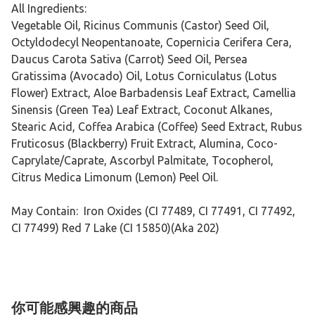
All Ingredients:
Vegetable Oil, Ricinus Communis (Castor) Seed Oil,
Octyldodecyl Neopentanoate, Copernicia Cerifera Cera,
Daucus Carota Sativa (Carrot) Seed Oil, Persea
Gratissima (Avocado) Oil, Lotus Corniculatus (Lotus
Flower) Extract, Aloe Barbadensis Leaf Extract, Camellia
Sinensis (Green Tea) Leaf Extract, Coconut Alkanes,
Stearic Acid, Coffea Arabica (Coffee) Seed Extract, Rubus
Fruticosus (Blackberry) Fruit Extract, Alumina, Coco-
Caprylate/Caprate, Ascorbyl Palmitate, Tocopherol,
Citrus Medica Limonum (Lemon) Peel Oil.
May Contain: Iron Oxides (CI 77489, CI 77491, CI 77492,
CI 77499) Red 7 Lake (CI 15850)(Aka 202)
你可能感興趣的商品