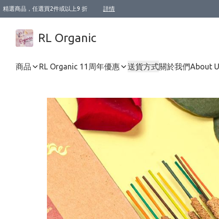
精選商品，任選買2件或以上9 折
詳情
XI周年優惠【新品自由選2件88折/3件85折】
XI周年優惠【Chakra 脈輪平衡自由選2件9折/3件85折/5件8折】
Florame 肌底自由選 2支9折 3支85折
XI周年優惠【蟲蟲退散 · 防衛結界﹞系列2件9折】
Sunki 任選2件95折
BIOFFICINA TOSCANA 任選2支9折 3支85折
Lamav 任選1件9折 2件85折
Mukti Organics 指定產品任選1件9折, 2件88折 3件85折
Intelligent Nutrients Skincare 任選2件9折
deodorant 任選2件88折
化妝品 任選2件95折
XI周年優惠【身心靈單品 任選2件9折/3件85折/5件8折】
XI周年優惠 【精油/香水 任選2件9折/3件85折/5件8折】
XI周年優惠【「關節到肌膚」全效養護 BODY OIL 組2件88折/3件85折】
XI周年優惠【夏日有機物理防曬套裝2件88折】
XI周年優惠【夏日潔面隨意選2件88折/3件85折】
XI周年優惠【逆齡奇蹟抗氧 11 自由選2件88折/3件85折/4件或以上8折】
新會員首次購物即享全單 95 折優惠！
成為VIP / VVIP 可享有生日月現金扣減獎賞優惠 !! 記得去賬户資料填上生日日期啦 !
選用順豐速運，滿$500 免運費
本地速遞 京東 送住宅/ 工商地址 $400 免運費
澳門訂單選用順豐速運，滿$800 免運費
詳情
詳情
詳情
詳情
詳情
詳情
詳情
詳情
詳情
詳情
詳情
詳情
詳情
詳情
詳情
詳情
詳情
RL Organic
商品
RL Organic 11周年優惠
送貨方式
關於我們
About 