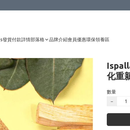
Us
發貨付款詳情
部落格
品牌介紹
會員優惠
環保領養區
Ispa
化重
數量
−