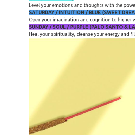
Level your emotions and thoughts with the power
SATURDAY / INTUITION / BLUE (S
Open your imagination and cognition to higher w
SUNDAY / SOUL / PURPLE (PALO 
Heal your spirituality, cleanse your energy and 