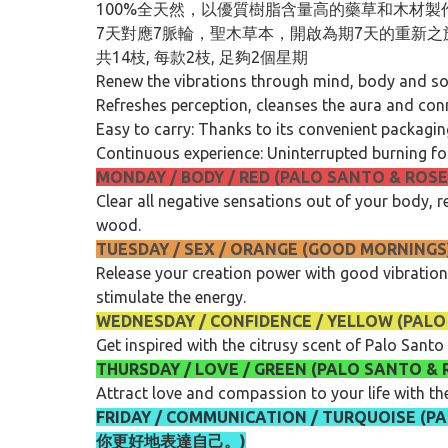
100%全天然，以優質樹脂含量高的藥草和木材製
7天對應7脈輪，聖木草本，開啟為期7天的重新
共14枝, 每款2枝, 足夠2個星期
Renew the vibrations through mind, body and sou
Refreshes perception, cleanses the aura and con
Easy to carry: Thanks to its convenient packaging
Continuous experience: Uninterrupted burning fo
MONDAY / BODY / RED (PALO SANT
Clear all negative sensations out of your body, 
wood.
TUESDAY / SEX / ORANGE (GOOD M
Release your creation power with good vibration
stimulate the energy.
WEDNESDAY / CONFIDENCE / YELL
Get inspired with the citrusy scent of Palo Sant
THURSDAY / LOVE / GREEN (PALO
Attract love and compassion to your life with 
FRIDAY / COMMUNICATION / TURQU
你更好地表達自己。)