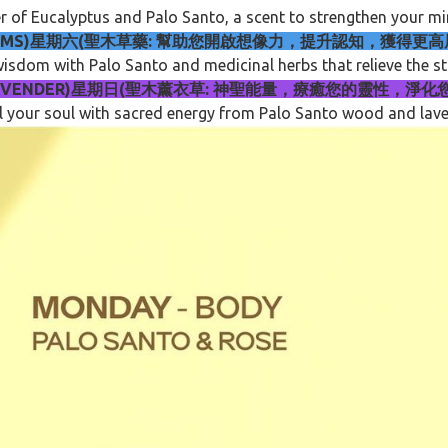
 of Eucalyptus and Palo Santo, a scent to strengthen your mi
WEET DREAMS)星期六(聖木草藥: 幫助您開啟想像力，提升認知，獲得
isdom with Palo Santo and medicinal herbs that relieve the st
SANTO & LAVENDER)星期日(聖木薰衣草: 神聖能量，療癒您的
fill your soul with sacred energy from Palo Santo wood and la