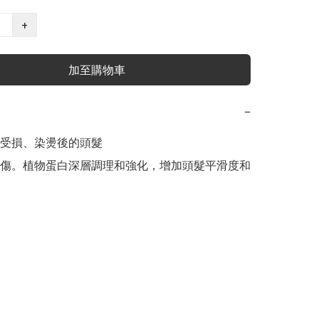
+
加至購物車
−
受損、染燙後的頭髮

傷。植物蛋白深層調理和強化，增加頭髮平滑度和