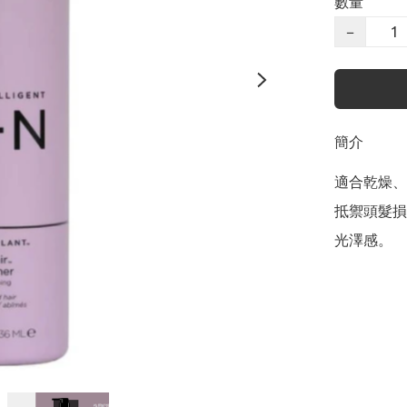
數量
−
簡介
適合乾燥、
抵禦頭髮損
光澤感。