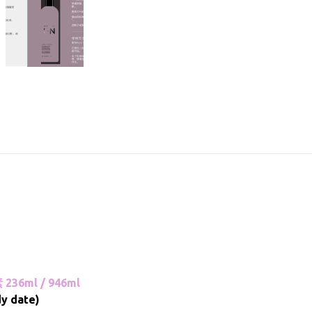
236ml / 946ml
dy date)