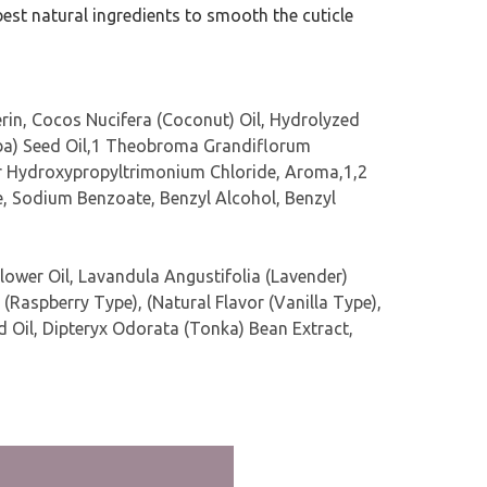
 best natural ingredients to smooth the cuticle
erin, Cocos Nucifera (Coconut) Oil, Hydrolyzed
oba) Seed Oil,1 Theobroma Grandiflorum
ar Hydroxypropyltrimonium Chloride, Aroma,1,2
e, Sodium Benzoate, Benzyl Alcohol, Benzyl
lower Oil, Lavandula Angustifolia (Lavender)
 (Raspberry Type), (Natural Flavor (Vanilla Type),
ud Oil, Dipteryx Odorata (Tonka) Bean Extract,