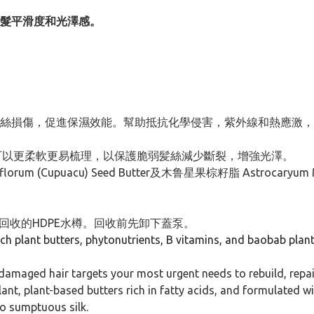
髮平滑度和光澤感。
白 - 能修復髪絲損傷，促進保濕效能。幫助抵抗化學侵害，紫外線和
乾髮都可以更柔軟更易梳理，以保護脆弱髪絲減少斷裂，增強光澤。
um (Cupuacu) Seed Butter及木鲁星果棕籽脂 Astrocaryum
回收的HDPE水樽。回收前先卸下蓋泵。
, rich plant butters, phytonutrients, B vitamins, and baobab pla
 damaged hair targets your most urgent needs to rebuild, rep
lant, plant-based butters rich in fatty acids, and formulated w
nto sumptuous silk.