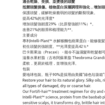
適合乾燥、受損、染燙後的頭髮
抵禦頭髮損傷。植物蛋白深層調理和強化，增加頭
保護頭髮，緩解乾燥脆弱的頭髮的斷裂現象。
提高42%的光澤度*
增加頭髮強韌度29%（比原發強韌11%）*。
改善21%的順滑和梳理能力**。
主要成分
專利Intelli-Plant™ 水解猴麵包樹果蛋
初生頭髮的強韌度。**光澤度提高42％*
巴卡斯果油（Pracaxi） - 能令不論濕髮和
滋養水果籽脂（古布阿蘇果脂 Theobroma Grandiflor
柔軟，更易於梳理，並增強光澤。
包裝
愛地球包裝。瓶子90%是採用由美國“綠色垃圾箱”
Restore your hair to its natural glory. Silky oils
all types of damaged, dry or coarse hair.
Our Fortifi-hair™ treatment regimen for dry and
Intelli-Plant™ science, protein from the baobab p
sensitive scalps, it transforms dry, brittle hair i