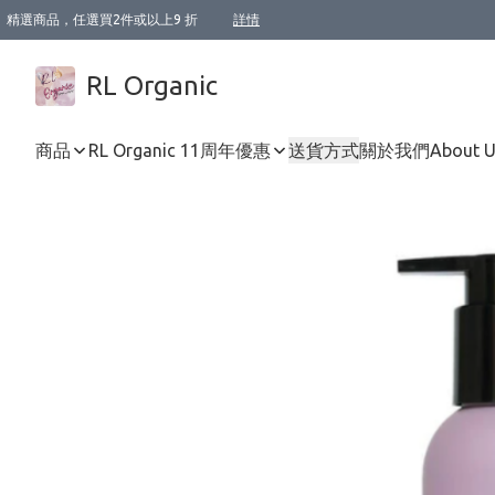
精選商品，任選買2件或以上9 折
詳情
XI周年優惠【新品自由選2件88折/3件85折】
XI周年優惠【Chakra 脈輪平衡自由選2件9折/3件85折/5件8折】
Florame 肌底自由選 2支9折 3支85折
XI周年優惠【蟲蟲退散 · 防衛結界﹞系列2件9折】
Sunki 任選2件95折
BIOFFICINA TOSCANA 任選2支9折 3支85折
Lamav 任選1件9折 2件85折
Mukti Organics 指定產品任選1件9折, 2件88折 3件85折
Intelligent Nutrients Skincare 任選2件9折
deodorant 任選2件88折
化妝品 任選2件95折
XI周年優惠【身心靈單品 任選2件9折/3件85折/5件8折】
XI周年優惠 【精油/香水 任選2件9折/3件85折/5件8折】
XI周年優惠【「關節到肌膚」全效養護 BODY OIL 組2件88折/3件85折】
XI周年優惠【夏日有機物理防曬套裝2件88折】
XI周年優惠【夏日潔面隨意選2件88折/3件85折】
XI周年優惠【逆齡奇蹟抗氧 11 自由選2件88折/3件85折/4件或以上8折】
新會員首次購物即享全單 95 折優惠！
成為VIP / VVIP 可享有生日月現金扣減獎賞優惠 !! 記得去賬户資料填上生日日期啦 !
選用順豐速運，滿$500 免運費
本地速遞 京東 送住宅/ 工商地址 $400 免運費
澳門訂單選用順豐速運，滿$800 免運費
詳情
詳情
詳情
詳情
詳情
詳情
詳情
詳情
詳情
詳情
詳情
詳情
詳情
詳情
詳情
詳情
詳情
RL Organic
商品
RL Organic 11周年優惠
送貨方式
關於我們
About 