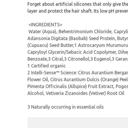
Forget about artificial silicones that only give t
layer and protect the hair shaft. Its low pH preven
<INGREDIENTS>
Water (Aqua), Behentrimonium Chloride, Caprylic/
Adansonia Digitata (Baobab) Seed Protein, Buty
(Cupuacu) Seed Butter,1 Astrocaryum Murumuru S
Capryloyl Glycerin/Sebacic Acid Copolymer, Dihe
Benzoate,3 Citral,3 Citronellol,3 Eugenol,3 Gera
1 Certified organic
2 Intelli-Sense™ Science: Citrus Aurantium Berga
Flower Oil, Citrus Aurantium Dulcis (Orange) Peel
Pimenta Officinalis (Allspice) Fruit Extract, Pog
Alcohol, Vetiveria Zizanoides (Vetiver) Root Oil
3 Naturally occurring in essential oils