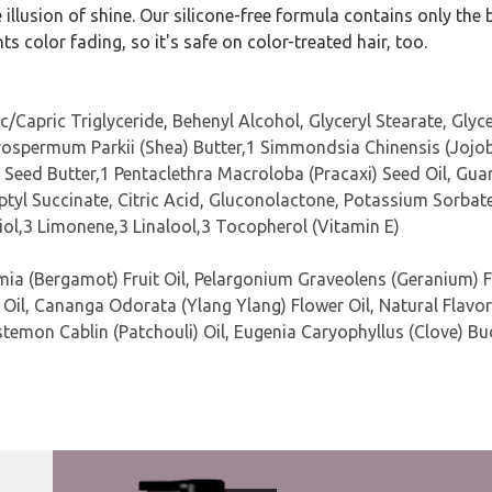
he illusion of shine. Our silicone-free formula contains only the
ts color fading, so it's safe on color-treated hair, too.
Capric Triglyceride, Behenyl Alcohol, Glyceryl Stearate, Glyc
rospermum Parkii (Shea) Butter,1 Simmondsia Chinensis (Joj
eed Butter,1 Pentaclethra Macroloba (Pracaxi) Seed Oil, Gu
ptyl Succinate, Citric Acid, Gluconolactone, Potassium Sorbat
niol,3 Limonene,3 Linalool,3 Tocopherol (Vitamin E)
mia (Bergamot) Fruit Oil, Pelargonium Graveolens (Geranium) F
 Oil, Cananga Odorata (Ylang Ylang) Flower Oil, Natural Flavor
ostemon Cablin (Patchouli) Oil, Eugenia Caryophyllus (Clove) B