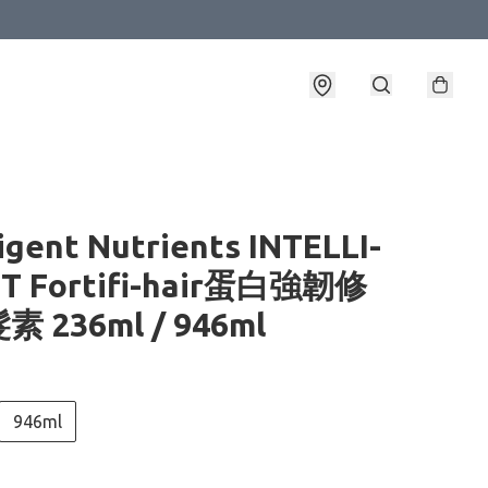
ligent Nutrients INTELLI-
T Fortifi-hair蛋白強韌修
 236ml / 946ml
946ml