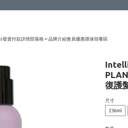
Us
發貨付款詳情
部落格
品牌介紹
會員優惠
環保領養區
Intel
PLAN
復護髮素
尺寸
236ml