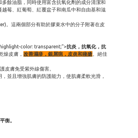
潔化妝品和多餘油脂，同時使用富含抗氧化劑的成分清潔和
香、蔓越莓、紅葡萄、紅覆盆子和南瓜中和自由基和滋
ater)。這兩個部分有助於膠束水中的分子附著在皮
t-color: transparent;">
抗炎，抗氧化，抗
軟乾燥皮膚，
改善濕疹，銀屑病，皮炎和痤瘡
。絕佳
護皮膚免受紫外線傷害。
化的作用，並且增強肌膚的防護能力，使肌膚柔軟光滑，
平衡。