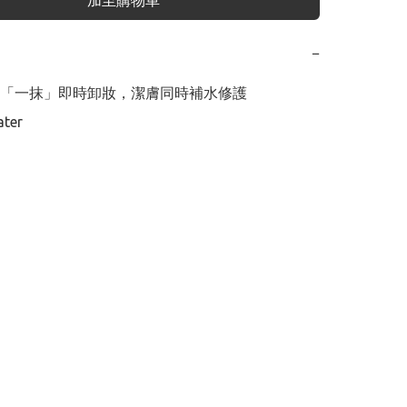
加至購物車
−
「一抹」即時卸妝，潔膚同時補水修護

ter 