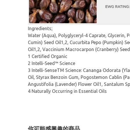
Ingredients;
Water (Aqua), Polyglyceryl-4 Caprate, Glycerin, P
Cumin) Seed Oil1,2, Cucurbita Pepo (Pumpkin) See
Oil1,2, Vaccinium Macrocarpon (Cranberry) Seed
1 Certified Organic
2 Intelli-Seed™ Science
3 Intelli-SenseTM Science: Cananga Odorata (Yla
Oil, Styrax Benzoin Gum, Pogostemon Cablin (Patc
Angustifolia (Lavender) Flower Oil1, Santalum S
4 Naturally Occurring in Essential Oils
你可能感興趣的商品