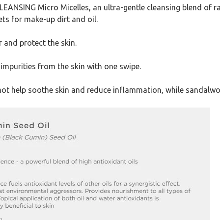
G Micro Micelles, an ultra-gentle cleansing blend of rapes
ets for make-up dirt and oil.
r and protect the skin.
impurities from the skin with one swipe.
amot help soothe skin and reduce inflammation, while sandalwo