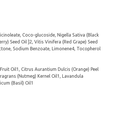
icinoleate, Coco-glucoside, Nigella Sativa (Black
y) Seed Oil ]2, Vitis Vinifera (Red Grape) Seed
lactone, Sodium Benzoate, Limonene4, Tocopherol
ruit Oil1, Citrus Aurantium Dulcis (Orange) Peel
Fragrans (Nutmeg) Kernel Oil1, Lavandula
cum (Basil) Oil1