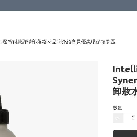
Us
發貨付款詳情
部落格
品牌介紹
會員優惠
環保領養區
Intel
Syne
卸妝水
數量
−