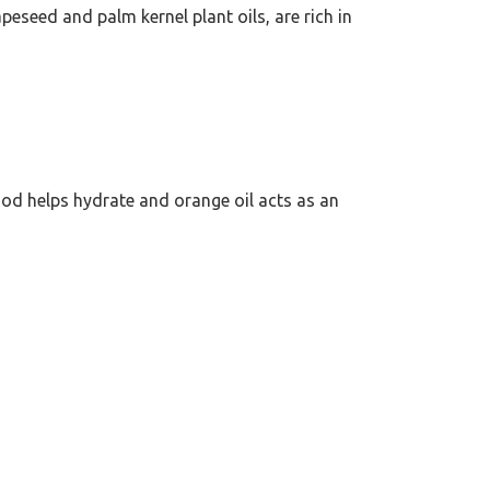
eed and palm kernel plant oils, are rich in
od helps hydrate and orange oil acts as an