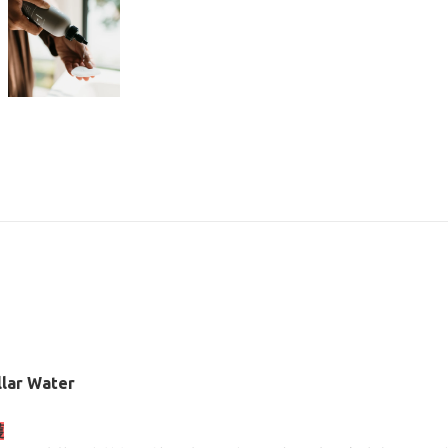
llar Water
護