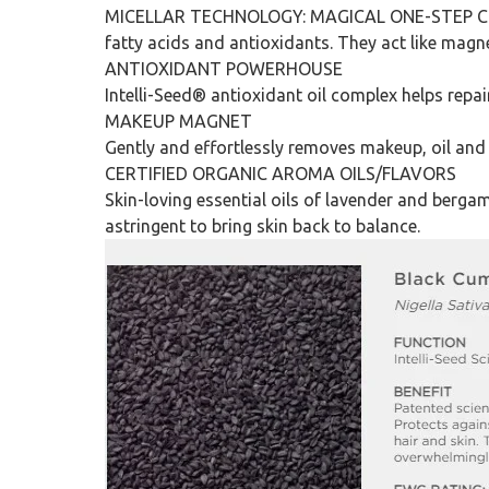
MICELLAR TECHNOLOGY: MAGICAL ONE-STEP CLEANSIN
fatty acids and antioxidants. They act like magn
ANTIOXIDANT POWERHOUSE
Intelli-Seed® antioxidant oil complex helps repai
MAKEUP MAGNET
Gently and effortlessly removes makeup, oil and 
CERTIFIED ORGANIC AROMA OILS/FLAVORS
Skin-loving essential oils of lavender and berg
astringent to bring skin back to balance.