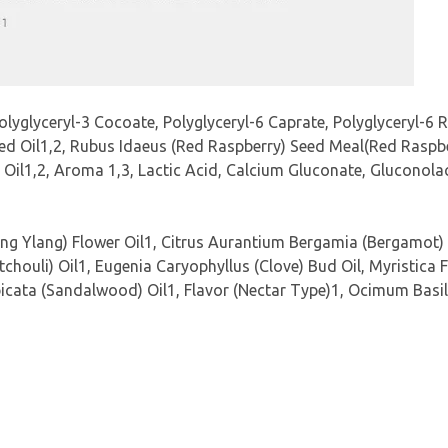
olyglyceryl-3 Cocoate, Polyglyceryl-6 Caprate, Polyglyceryl-6 R
d Oil1,2, Rubus Idaeus (Red Raspberry) Seed Meal(Red Raspberr
 Oil1,2, Aroma 1,3, Lactic Acid, Calcium Gluconate, Glucono
ng Ylang) Flower Oil1, Citrus Aurantium Bergamia (Bergamot) F
houli) Oil1, Eugenia Caryophyllus (Clove) Bud Oil, Myristica 
picata (Sandalwood) Oil1, Flavor (Nectar Type)1, Ocimum Basili