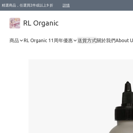
精選商品，任選買2件或以上9 折
詳情
XI周年優惠【新品自由選2件88折/3件85折】
XI周年優惠【Chakra 脈輪平衡自由選2件9折/3件85折/5件8折】
Florame 肌底自由選 2支9折 3支85折
XI周年優惠【蟲蟲退散 · 防衛結界﹞系列2件9折】
Sunki 任選2件95折
BIOFFICINA TOSCANA 任選2支9折 3支85折
Lamav 任選1件9折 2件85折
Mukti Organics 指定產品任選1件9折, 2件88折 3件85折
Intelligent Nutrients Skincare 任選2件9折
deodorant 任選2件88折
化妝品 任選2件95折
XI周年優惠【身心靈單品 任選2件9折/3件85折/5件8折】
XI周年優惠 【精油/香水 任選2件9折/3件85折/5件8折】
XI周年優惠【「關節到肌膚」全效養護 BODY OIL 組2件88折/3件85折】
XI周年優惠【夏日有機物理防曬套裝2件88折】
XI周年優惠【夏日潔面隨意選2件88折/3件85折】
XI周年優惠【逆齡奇蹟抗氧 11 自由選2件88折/3件85折/4件或以上8折】
新會員首次購物即享全單 95 折優惠！
成為VIP / VVIP 可享有生日月現金扣減獎賞優惠 !! 記得去賬户資料填上生日日期啦 !
選用順豐速運，滿$500 免運費
本地速遞 京東 送住宅/ 工商地址 $400 免運費
澳門訂單選用順豐速運，滿$800 免運費
詳情
詳情
詳情
詳情
詳情
詳情
詳情
詳情
詳情
詳情
詳情
詳情
詳情
詳情
詳情
詳情
詳情
RL Organic
商品
RL Organic 11周年優惠
送貨方式
關於我們
About 