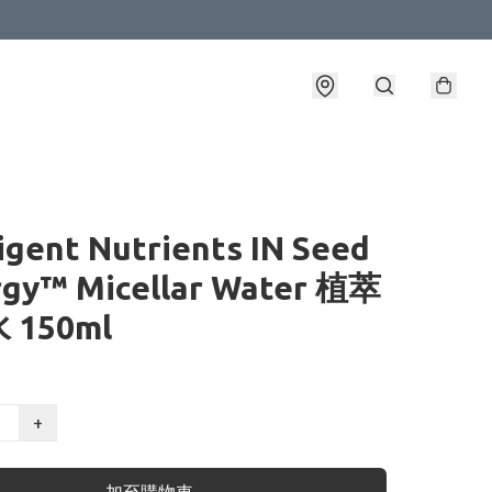
ligent Nutrients IN Seed
rgy™ Micellar Water 植萃
 150ml
+