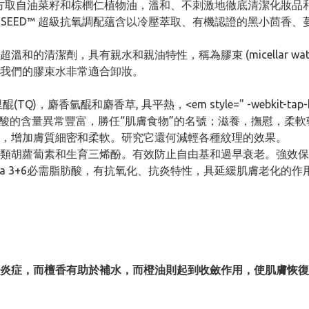
cellar卸妝配方取自油菜籽和棕櫚仁植物油，溫和、不刺激地徹底清
LI-SEED™ 超級抗氧調配蘊含以冷壓萃取、有機認證的黑小茴
的清潔劑，具有親水和親油特性，稱為膠束 (micellar w
我們的膠束水非常適合卸妝。
香氫醌和麝香草, 具平熱，<em style=" -webkit-tap-highligh
肪酸的含量異常豐富，勝任“肌膚食物”的名號；滋養，撫慰，柔
，增加膚質細密和柔軟。研究它還何減輕各種紋理的效果。
類胡蘿蔔素和生育三烯酚。有效防止自由基和過早衰老。強效保
omega 3+6必需脂肪酸，有抗氧化、抗炎特性，具延緩肌膚老
炎症，而檀香有助於補水，而橙油則起到收斂作用，使肌膚恢復