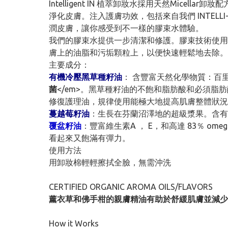
Intelligent IN 植萃卸妝水採用天然Mi
淨化皮膚。注入護膚功效，包括來自我們 INTEL
潤皮膚，讓你感受到不一樣的膠束水體驗。
我們的膠束水提供一步清潔和修護。膠束技術使用超溫和
膚上的油脂和污垢顆粒上，以便快速輕鬆地去除。
主要成分：
有機冷壓黑草種籽油
： 含豐富天然化學物質：百里醌(TQ)，麝
菌
</em>。黑草種籽油的不飽和脂肪酸和必須脂
修復護理油，規律使用能極大地提高肌膚整體狀況
蔓越莓籽油
：生長在芬蘭沼澤地的超級漿果。含有
覆盆籽油
：豐富維生素A ， E，和高達 83％ 
看起來又飽滿有彈力。
使用方法
用卸妝棉輕輕擦拭全臉，無需沖洗
CERTIFIED ORGANIC AROMA OILS/FLAVORS
薰衣草和佛手柑的親膚精油有助於舒緩肌膚並減少
How it Works