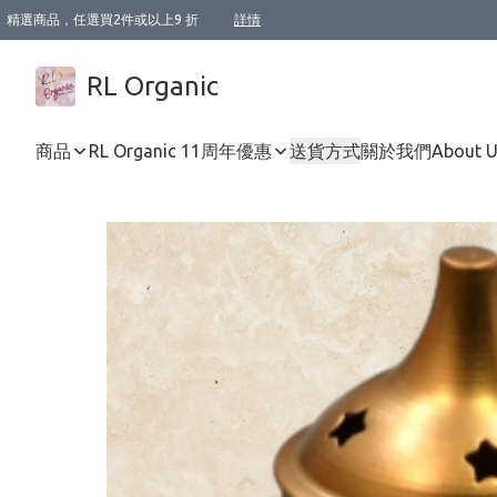
精選商品，任選買2件或以上9 折
詳情
XI周年優惠【新品自由選2件88折/3件85折】
XI周年優惠【Chakra 脈輪平衡自由選2件9折/3件85折/5件8折】
Florame 肌底自由選 2支9折 3支85折
XI周年優惠【蟲蟲退散 · 防衛結界﹞系列2件9折】
Sunki 任選2件95折
BIOFFICINA TOSCANA 任選2支9折 3支85折
Lamav 任選1件9折 2件85折
Mukti Organics 指定產品任選1件9折, 2件88折 3件85折
Intelligent Nutrients Skincare 任選2件9折
deodorant 任選2件88折
化妝品 任選2件95折
XI周年優惠【身心靈單品 任選2件9折/3件85折/5件8折】
XI周年優惠 【精油/香水 任選2件9折/3件85折/5件8折】
XI周年優惠【「關節到肌膚」全效養護 BODY OIL 組2件88折/3件85折】
XI周年優惠【夏日有機物理防曬套裝2件88折】
XI周年優惠【夏日潔面隨意選2件88折/3件85折】
XI周年優惠【逆齡奇蹟抗氧 11 自由選2件88折/3件85折/4件或以上8折】
新會員首次購物即享全單 95 折優惠！
成為VIP / VVIP 可享有生日月現金扣減獎賞優惠 !! 記得去賬户資料填上生日日期啦 !
選用順豐速運，滿$500 免運費
本地速遞 京東 送住宅/ 工商地址 $400 免運費
澳門訂單選用順豐速運，滿$800 免運費
詳情
詳情
詳情
詳情
詳情
詳情
詳情
詳情
詳情
詳情
詳情
詳情
詳情
詳情
詳情
詳情
詳情
RL Organic
商品
RL Organic 11周年優惠
送貨方式
關於我們
About 