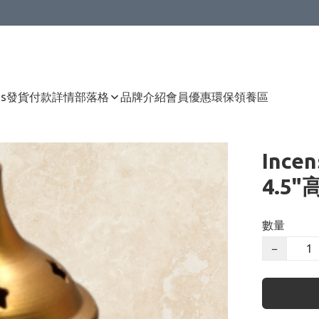
Us
發貨付款詳情
部落格
品牌介紹
會員優惠
環保領養區
Ince
4.5"
數量
−