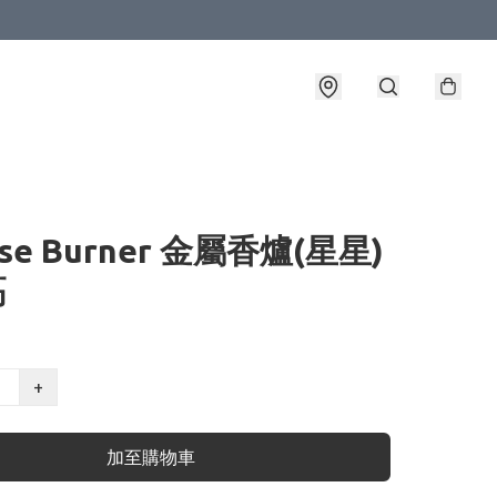
nse Burner 金屬香爐(星星)
高
+
加至購物車