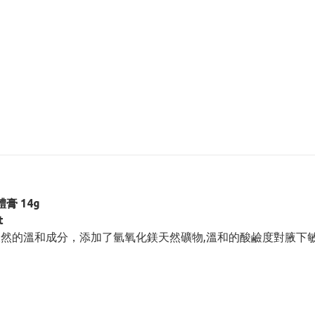
膏 14g
t
全天然的溫和成分，添加了氫氧化鎂天然礦物,溫和的酸鹼度對腋