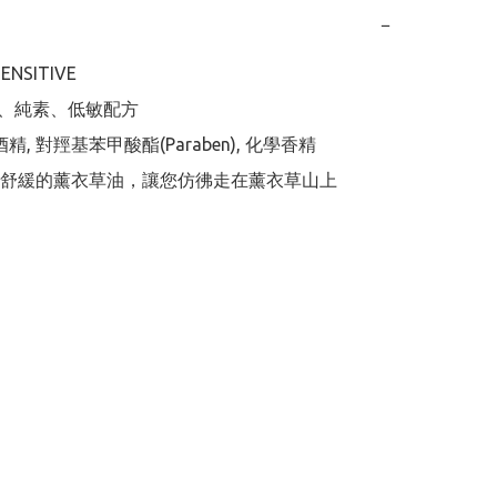
−
ENSITIVE

然、純素、低敏配方

精, 對羥基苯甲酸酯(Paraben), 化學香精

舒緩的薰衣草油，讓您仿彿走在薰衣草山上