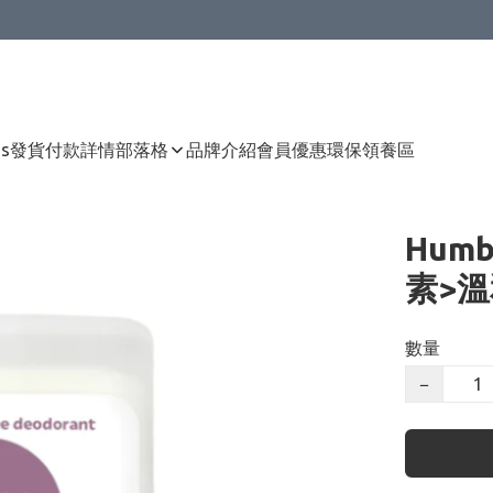
Us
發貨付款詳情
部落格
品牌介紹
會員優惠
環保領養區
Hum
素>溫
數量
−