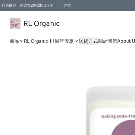
精選商品，任選買2件或以上9 折
詳情
XI周年優惠【新品自由選2件88折/3件85折】
XI周年優惠【Chakra 脈輪平衡自由選2件9折/3件85折/5件8折】
Florame 肌底自由選 2支9折 3支85折
XI周年優惠【蟲蟲退散 · 防衛結界﹞系列2件9折】
Sunki 任選2件95折
BIOFFICINA TOSCANA 任選2支9折 3支85折
Lamav 任選1件9折 2件85折
Mukti Organics 指定產品任選1件9折, 2件88折 3件85折
Intelligent Nutrients Skincare 任選2件9折
deodorant 任選2件88折
化妝品 任選2件95折
XI周年優惠【身心靈單品 任選2件9折/3件85折/5件8折】
XI周年優惠 【精油/香水 任選2件9折/3件85折/5件8折】
XI周年優惠【「關節到肌膚」全效養護 BODY OIL 組2件88折/3件85折】
XI周年優惠【夏日有機物理防曬套裝2件88折】
XI周年優惠【夏日潔面隨意選2件88折/3件85折】
XI周年優惠【逆齡奇蹟抗氧 11 自由選2件88折/3件85折/4件或以上8折】
新會員首次購物即享全單 95 折優惠！
成為VIP / VVIP 可享有生日月現金扣減獎賞優惠 !! 記得去賬户資料填上生日日期啦 !
選用順豐速運，滿$500 免運費
本地速遞 京東 送住宅/ 工商地址 $400 免運費
澳門訂單選用順豐速運，滿$800 免運費
詳情
詳情
詳情
詳情
詳情
詳情
詳情
詳情
詳情
詳情
詳情
詳情
詳情
詳情
詳情
詳情
詳情
RL Organic
商品
RL Organic 11周年優惠
送貨方式
關於我們
About 