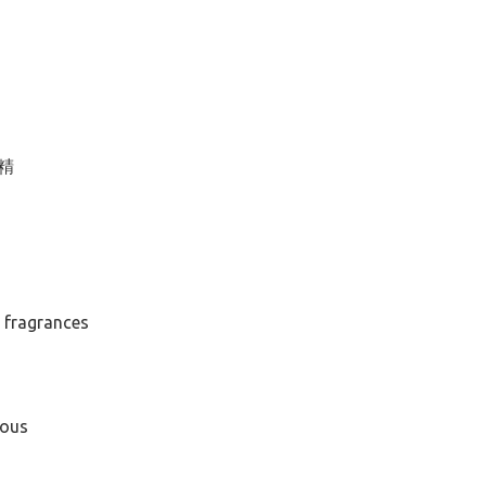
香精
d fragrances
eous