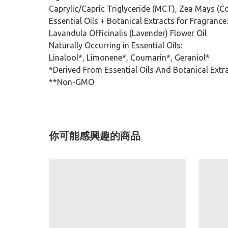
Caprylic/Capric Triglyceride (MCT), Zea Mays (C
Essential Oils + Botanical Extracts for Fragrance:
Lavandula Officinalis (Lavender) Flower Oil
Naturally Occurring in Essential Oils:
Linalool*, Limonene*, Coumarin*, Geraniol*
*Derived From Essential Oils And Botanical Extr
**Non-GMO
你可能感興趣的商品