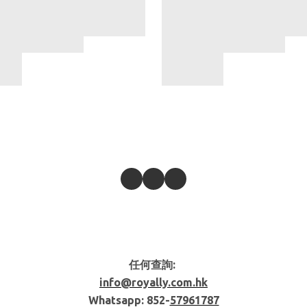
任何查詢:
info@royally.com.hk
Whatsapp: 852-
57961787