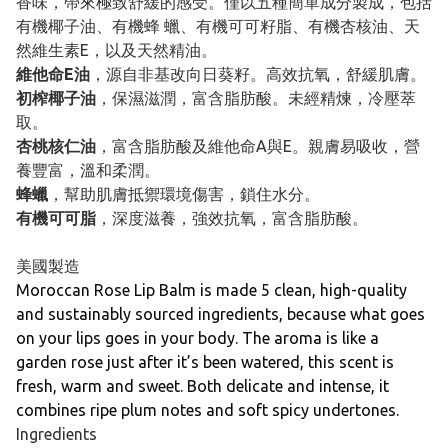
香味，帶來極致舒緩的感受。僅以五種簡單成分製成，包括
有機椰子油、有機蜂 蠟、有機可可籽脂、有機杏核油、天
然維生素E，以及天然精油。
維他命E油
，源自非基改向日葵籽。高效抗氧，舒緩肌膚。
初榨椰子油
，保濕滋潤，富含脂肪酸。未經精煉，冷壓萃
取。
杏桃核仁油
，富含脂肪酸及維他命A與E。親膚易吸收，營
養豐富，溫和柔潤。
蜂蠟
，幫助肌膚抵禦環境傷害，鎖住水分。
有機可可脂
，深度滋養，強效抗氧，富含脂肪酸。
美國製造
Moroccan Rose Lip Balm is made 5 clean, high-quality
and sustainably sourced ingredients, because what goes
on your lips goes in your body. The aroma is like a
garden rose just after it’s been watered, this scent is
fresh, warm and sweet. Both delicate and intense, it
combines ripe plum notes and soft spicy undertones.
Ingredients