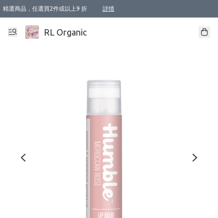
精選商品，任選買2件或以上9 折
詳情
XI周年優惠【新品自由選2件88折/3件85折】
XI周年優惠【Chakra 脈輪平衡自由選2件9折/3件85折/5件8折】
Florame 肌底自由選 2支9折 3支85折
XI周年優惠【蟲蟲退散 · 防衛結界﹞系列2件9折】
Sunki 任選2件95折
BIOFFICINA TOSCANA 任選2支9折 3支85折
Lamav 任選1件9折 2件85折
Mukti Organics 指定產品任選1件9折, 2件88折 3件85折
Intelligent Nutrients Skincare 任選2件9折
deodorant 任選2件88折
化妝品 任選2件95折
XI周年優惠【身心靈單品 任選2件9折/3件85折/5件8折】
XI周年優惠 【精油/香水 任選2件9折/3件85折/5件8折】
XI周年優惠【「關節到肌膚」全效養護 BODY OIL 組2件88折/3件85折】
XI周年優惠【夏日有機物理防曬套裝2件88折】
XI周年優惠【夏日潔面隨意選2件88折/3件85折】
XI周年優惠【逆齡奇蹟抗氧 11 自由選2件88折/3件85折/4件或以上8折】
新會員首次購物即享全單 95 折優惠！
成為VIP / VVIP 可享有生日月現金扣減獎賞優惠 !! 記得去賬户資料填上生日日期啦 !
選用順豐速運，滿$500 免運費
本地速遞 京東 送住宅/ 工商地址 $400 免運費
澳門訂單選用順豐速運，滿$800 免運費
詳情
詳情
詳情
詳情
詳情
詳情
詳情
詳情
詳情
詳情
詳情
詳情
詳情
詳情
詳情
詳情
詳情
RL Organic