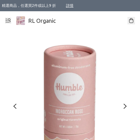
精選商品，任選買2件或以上9 折
詳情
XI周年優惠【新品自由選2件88折/3件85折】
XI周年優惠【Chakra 脈輪平衡自由選2件9折/3件85折/5件8折】
Florame 肌底自由選 2支9折 3支85折
XI周年優惠【蟲蟲退散 · 防衛結界﹞系列2件9折】
Sunki 任選2件95折
BIOFFICINA TOSCANA 任選2支9折 3支85折
Lamav 任選1件9折 2件85折
Mukti Organics 指定產品任選1件9折, 2件88折 3件85折
Intelligent Nutrients Skincare 任選2件9折
deodorant 任選2件88折
化妝品 任選2件95折
XI周年優惠【身心靈單品 任選2件9折/3件85折/5件8折】
XI周年優惠 【精油/香水 任選2件9折/3件85折/5件8折】
XI周年優惠【「關節到肌膚」全效養護 BODY OIL 組2件88折/3件85折】
XI周年優惠【夏日有機物理防曬套裝2件88折】
XI周年優惠【夏日潔面隨意選2件88折/3件85折】
XI周年優惠【逆齡奇蹟抗氧 11 自由選2件88折/3件85折/4件或以上8折】
新會員首次購物即享全單 95 折優惠！
成為VIP / VVIP 可享有生日月現金扣減獎賞優惠 !! 記得去賬户資料填上生日日期啦 !
選用順豐速運，滿$500 免運費
本地速遞 京東 送住宅/ 工商地址 $400 免運費
澳門訂單選用順豐速運，滿$800 免運費
詳情
詳情
詳情
詳情
詳情
詳情
詳情
詳情
詳情
詳情
詳情
詳情
詳情
詳情
詳情
詳情
詳情
RL Organic