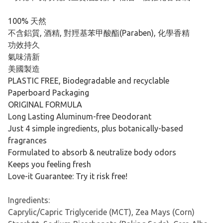
100% 天然
不含鋁質, 酒精, 對羥基苯甲酸酯(Paraben), 化學香精
功效持久
氣味清新
美國製造
PLASTIC FREE, Biodegradable and recyclable
Paperboard Packaging
ORIGINAL FORMULA
Long Lasting Aluminum-free Deodorant
Just 4 simple ingredients, plus botanically-based
fragrances
Formulated to absorb & neutralize body odors
Keeps you feeling fresh
Love-it Guarantee: Try it risk free!
Ingredients:
Caprylic/Capric Triglyceride (MCT), Zea Mays (Corn)