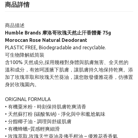
商品詳情
商品描述
Humble Brands 摩洛哥玫瑰天然止汗香體膏 75g
Moroccan Rose Natural Deodorant
PLASTIC FREE, Biodegradable and recyclable.
可生物降解紙筒裝
含100% 天然成分,採用幾種對身體與肌膚無害、全天然的
溫和成分，有效呵護腋下肌膚，讓肌膚持久地保持乾爽。添
加了玫瑰萃取和玫瑰天竺葵油，讓您散發優雅花香，仿彿置
身於玫瑰園內。
ORIGINAL FORMULA
• 有機粟米粉 - 時刻保持肌膚乾爽清香
• 天然蘇打粉 (碳酸氢钠) - 淨化與中和尷尬氣味
• 分餾椰子油 - 調理與舒緩肌膚
• 有機蜂蠟–質感輕爽細滑
• 玫瑰萃取,玫瑰天竺葵油及佛手柑油 – 優雅花香香氣