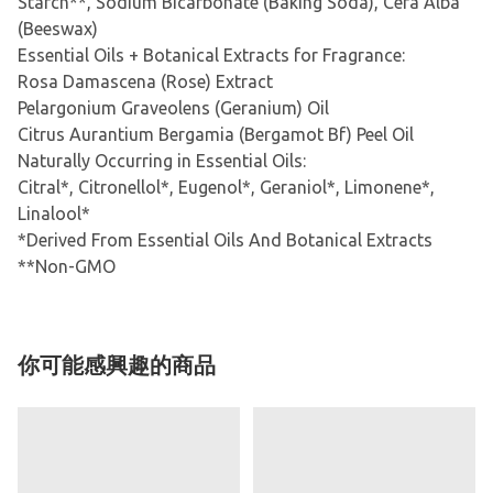
Starch**, Sodium Bicarbonate (Baking Soda), Cera Alba
(Beeswax)
Essential Oils + Botanical Extracts for Fragrance:
Rosa Damascena (Rose) Extract
Pelargonium Graveolens (Geranium) Oil
Citrus Aurantium Bergamia (Bergamot Bf) Peel Oil
Naturally Occurring in Essential Oils:
Citral*, Citronellol*, Eugenol*, Geraniol*, Limonene*,
Linalool*
*Derived From Essential Oils And Botanical Extracts
**Non-GMO
你可能感興趣的商品