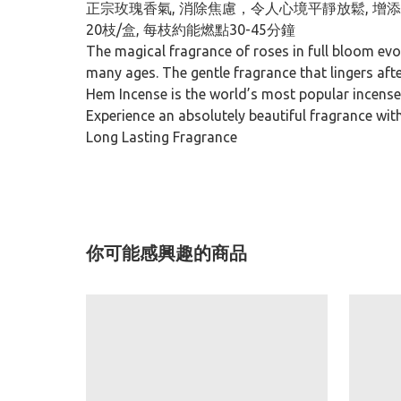
正宗玫瑰香氣, 消除焦慮，令人心境平靜放鬆, 增添
20枝/盒, 每枝約能燃點30-45分鐘
The magical fragrance of roses in full bloom evo
many ages. The gentle fragrance that lingers aft
Hem Incense is the world’s most popular incense
Experience an absolutely beautiful fragrance wi
Long Lasting Fragrance
你可能感興趣的商品