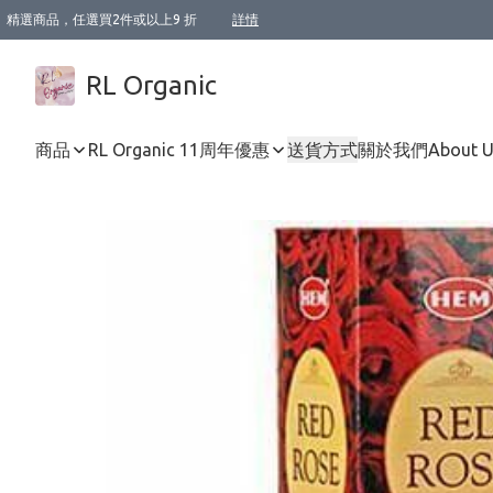
精選商品，任選買2件或以上9 折
詳情
XI周年優惠【新品自由選2件88折/3件85折】
XI周年優惠【Chakra 脈輪平衡自由選2件9折/3件85折/5件8折】
Florame 肌底自由選 2支9折 3支85折
XI周年優惠【蟲蟲退散 · 防衛結界﹞系列2件9折】
Sunki 任選2件95折
BIOFFICINA TOSCANA 任選2支9折 3支85折
Lamav 任選1件9折 2件85折
Mukti Organics 指定產品任選1件9折, 2件88折 3件85折
Intelligent Nutrients Skincare 任選2件9折
deodorant 任選2件88折
化妝品 任選2件95折
XI周年優惠【身心靈單品 任選2件9折/3件85折/5件8折】
XI周年優惠 【精油/香水 任選2件9折/3件85折/5件8折】
XI周年優惠【「關節到肌膚」全效養護 BODY OIL 組2件88折/3件85折】
XI周年優惠【夏日有機物理防曬套裝2件88折】
XI周年優惠【夏日潔面隨意選2件88折/3件85折】
XI周年優惠【逆齡奇蹟抗氧 11 自由選2件88折/3件85折/4件或以上8折】
新會員首次購物即享全單 95 折優惠！
成為VIP / VVIP 可享有生日月現金扣減獎賞優惠 !! 記得去賬户資料填上生日日期啦 !
選用順豐速運，滿$500 免運費
本地速遞 京東 送住宅/ 工商地址 $400 免運費
澳門訂單選用順豐速運，滿$800 免運費
詳情
詳情
詳情
詳情
詳情
詳情
詳情
詳情
詳情
詳情
詳情
詳情
詳情
詳情
詳情
詳情
詳情
RL Organic
商品
RL Organic 11周年優惠
送貨方式
關於我們
About 