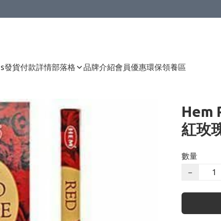
Us
發貨付款詳情
部落格
品牌介紹
會員優惠
環保領養區
Hem R
紅玫瑰
數量
−