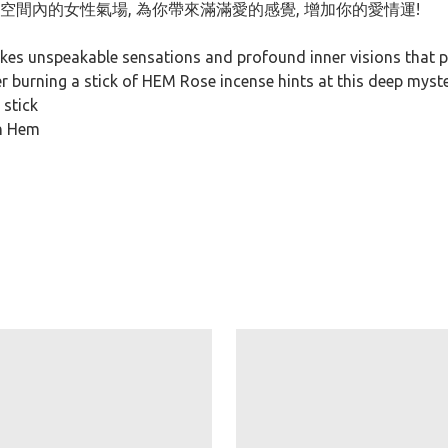
空間內的女性氣場, 為你帶來滿滿愛的感覺, 增加你的愛情運!
kes unspeakable sensations and profound inner visions that po
er burning a stick of HEM Rose incense hints at this deep myste
 stick
th Hem