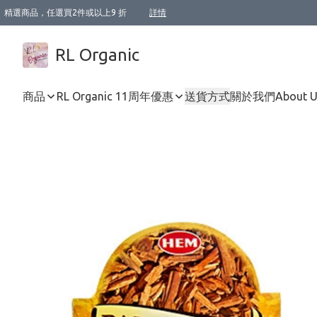
精選商品，任選買2件或以上9 折
詳情
XI周年優惠【新品自由選2件88折/3件85折】
XI周年優惠【Chakra 脈輪平衡自由選2件9折/3件85折/5件8折】
Florame 肌底自由選 2支9折 3支85折
XI周年優惠【蟲蟲退散 · 防衛結界﹞系列2件9折】
Sunki 任選2件95折
BIOFFICINA TOSCANA 任選2支9折 3支85折
Lamav 任選1件9折 2件85折
Mukti Organics 指定產品任選1件9折, 2件88折 3件85折
Intelligent Nutrients Skincare 任選2件9折
deodorant 任選2件88折
化妝品 任選2件95折
XI周年優惠【身心靈單品 任選2件9折/3件85折/5件8折】
XI周年優惠 【精油/香水 任選2件9折/3件85折/5件8折】
XI周年優惠【「關節到肌膚」全效養護 BODY OIL 組2件88折/3件85折】
XI周年優惠【夏日有機物理防曬套裝2件88折】
XI周年優惠【夏日潔面隨意選2件88折/3件85折】
XI周年優惠【逆齡奇蹟抗氧 11 自由選2件88折/3件85折/4件或以上8折】
新會員首次購物即享全單 95 折優惠！
成為VIP / VVIP 可享有生日月現金扣減獎賞優惠 !! 記得去賬户資料填上生日日期啦 !
選用順豐速運，滿$500 免運費
本地速遞 京東 送住宅/ 工商地址 $400 免運費
澳門訂單選用順豐速運，滿$800 免運費
詳情
詳情
詳情
詳情
詳情
詳情
詳情
詳情
詳情
詳情
詳情
詳情
詳情
詳情
詳情
詳情
詳情
RL Organic
商品
RL Organic 11周年優惠
送貨方式
關於我們
About 