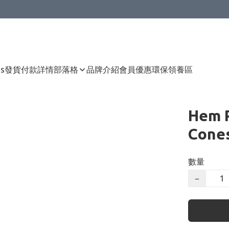
Us
發貨付款詳情
部落格
品牌介紹
會員優惠
環保領養區
Hem 
Con
數量
−