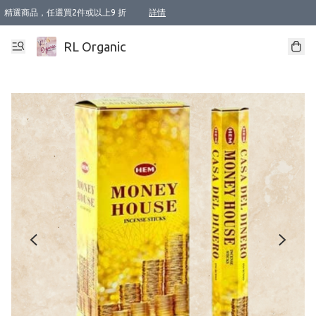
精選商品，任選買2件或以上9 折
詳情
XI周年優惠【新品自由選2件88折/3件85折】
XI周年優惠【Chakra 脈輪平衡自由選2件9折/3件85折/5件8折】
Florame 肌底自由選 2支9折 3支85折
XI周年優惠【蟲蟲退散 · 防衛結界﹞系列2件9折】
Sunki 任選2件95折
BIOFFICINA TOSCANA 任選2支9折 3支85折
Lamav 任選1件9折 2件85折
Mukti Organics 指定產品任選1件9折, 2件88折 3件85折
Intelligent Nutrients Skincare 任選2件9折
deodorant 任選2件88折
化妝品 任選2件95折
XI周年優惠【身心靈單品 任選2件9折/3件85折/5件8折】
XI周年優惠 【精油/香水 任選2件9折/3件85折/5件8折】
XI周年優惠【「關節到肌膚」全效養護 BODY OIL 組2件88折/3件85折】
XI周年優惠【夏日有機物理防曬套裝2件88折】
XI周年優惠【夏日潔面隨意選2件88折/3件85折】
XI周年優惠【逆齡奇蹟抗氧 11 自由選2件88折/3件85折/4件或以上8折】
新會員首次購物即享全單 95 折優惠！
成為VIP / VVIP 可享有生日月現金扣減獎賞優惠 !! 記得去賬户資料填上生日日期啦 !
選用順豐速運，滿$500 免運費
本地速遞 京東 送住宅/ 工商地址 $400 免運費
澳門訂單選用順豐速運，滿$800 免運費
詳情
詳情
詳情
詳情
詳情
詳情
詳情
詳情
詳情
詳情
詳情
詳情
詳情
詳情
詳情
詳情
詳情
RL Organic