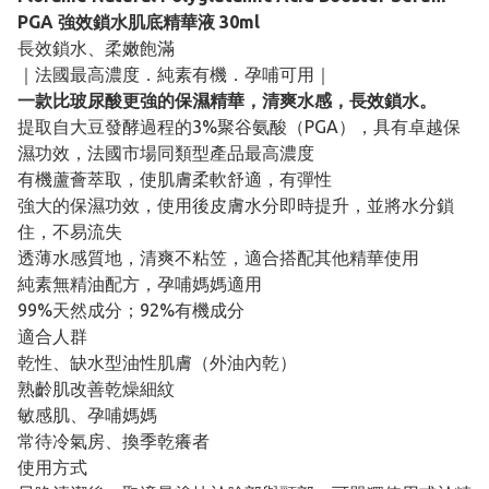
PGA 強效鎖水肌底精華液 30ml
長效鎖水、柔嫩飽滿
｜法國最高濃度．純素有機．孕哺可用｜
一款比玻尿酸更強的保濕精華，清爽水感，長效鎖水。
提取自大豆發酵過程的3%聚谷氨酸（PGA），具有卓越保
濕功效，法國市場同類型產品最高濃度
有機蘆薈萃取，使肌膚柔軟舒適，有彈性
強大的保濕功效，使用後皮膚水分即時提升，並將水分鎖
住，不易流失
透薄水感質地，清爽不粘笠，適合搭配其他精華使用
純素無精油配方，孕哺媽媽適用
99%天然成分；92%有機成分
適合人群
乾性、缺水型油性肌膚（外油內乾）
熟齡肌改善乾燥細紋
敏感肌、孕哺媽媽
常待冷氣房、換季乾癢者
使用方式