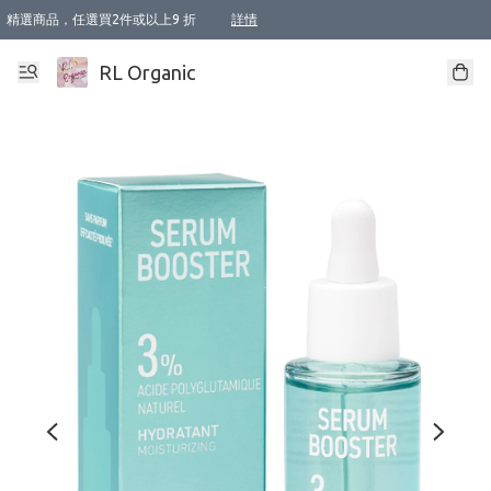
精選商品，任選買2件或以上9 折
詳情
XI周年優惠【新品自由選2件88折/3件85折】
XI周年優惠【Chakra 脈輪平衡自由選2件9折/3件85折/5件8折】
Florame 肌底自由選 2支9折 3支85折
XI周年優惠【蟲蟲退散 · 防衛結界﹞系列2件9折】
Sunki 任選2件95折
BIOFFICINA TOSCANA 任選2支9折 3支85折
Lamav 任選1件9折 2件85折
Mukti Organics 指定產品任選1件9折, 2件88折 3件85折
Intelligent Nutrients Skincare 任選2件9折
deodorant 任選2件88折
化妝品 任選2件95折
XI周年優惠【身心靈單品 任選2件9折/3件85折/5件8折】
XI周年優惠 【精油/香水 任選2件9折/3件85折/5件8折】
XI周年優惠【「關節到肌膚」全效養護 BODY OIL 組2件88折/3件85折】
XI周年優惠【夏日有機物理防曬套裝2件88折】
XI周年優惠【夏日潔面隨意選2件88折/3件85折】
XI周年優惠【逆齡奇蹟抗氧 11 自由選2件88折/3件85折/4件或以上8折】
新會員首次購物即享全單 95 折優惠！
成為VIP / VVIP 可享有生日月現金扣減獎賞優惠 !! 記得去賬户資料填上生日日期啦 !
選用順豐速運，滿$500 免運費
本地速遞 京東 送住宅/ 工商地址 $400 免運費
澳門訂單選用順豐速運，滿$800 免運費
詳情
詳情
詳情
詳情
詳情
詳情
詳情
詳情
詳情
詳情
詳情
詳情
詳情
詳情
詳情
詳情
詳情
RL Organic