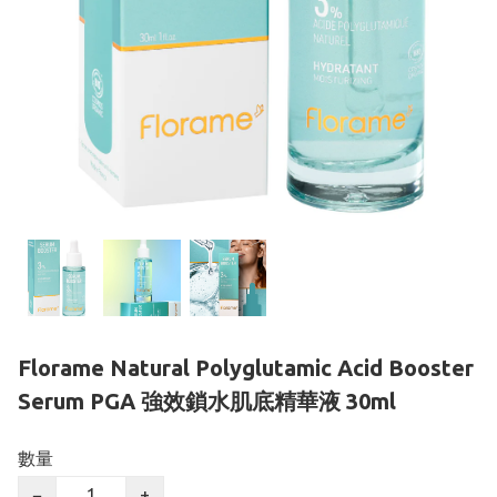
Florame Natural Polyglutamic Acid Booster
Serum PGA 強效鎖水肌底精華液 30ml
數量
−
+