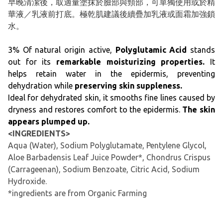
早晚清潔後，取適量塗抹於臉部與頸部，可單獨使用或於精
華液／乳液前打底。極乾肌建議後續疊加乳液或面霜加強鎖
水。
3% Of natural origin active,
Polyglutamic Acid
stands
out for its
remarkable moisturizing properties.
It
helps retain water in the epidermis, preventing
dehydration while
preserving skin suppleness.
Ideal for dehydrated skin, it smooths fine lines caused by
dryness and restores comfort to the epidermis.
The skin
appears plumped up.
<INGREDIENTS>
Aqua (Water), Sodium Polyglutamate, Pentylene Glycol,
Aloe Barbadensis Leaf Juice Powder*, Chondrus Crispus
(Carrageenan), Sodium Benzoate, Citric Acid, Sodium
Hydroxide.
*ingredients are from Organic Farming