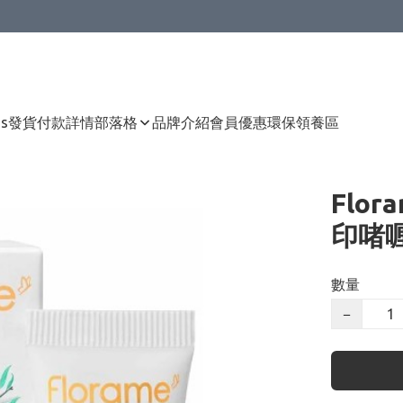
Us
發貨付款詳情
部落格
品牌介紹
會員優惠
環保領養區
Flo
印啫喱
數量
−