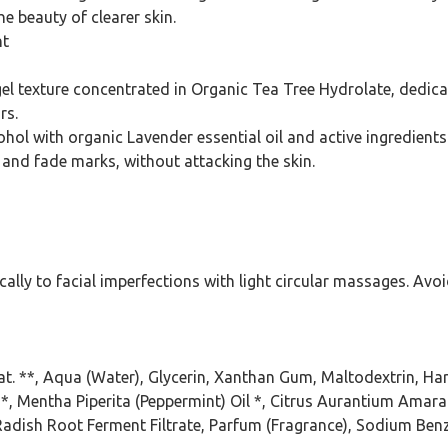
e beauty of clearer skin.
nt
el texture concentrated in Organic Tea Tree Hydrolate, dedicat
rs.
ohol with organic Lavender essential oil and active ingredien
and fade marks, without attacking the skin.
cally to facial imperfections with light circular massages. Avoi
nat. **, Aqua (Water), Glycerin, Xanthan Gum, Maltodextrin, H
*, Mentha Piperita (Peppermint) Oil *, Citrus Aurantium Amara 
/ Radish Root Ferment Filtrate, Parfum (Fragrance), Sodium Be