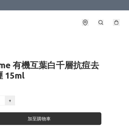
rame 有機互葉白千層抗痘去
 15ml
+
加至購物車