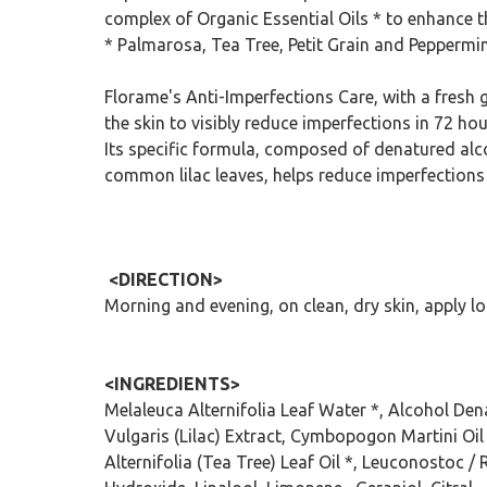
complex of Organic Essential Oils * to enhance th
* Palmarosa, Tea Tree, Petit Grain and Peppermi
Florame's Anti-Imperfections Care, with a fresh g
the skin to visibly reduce imperfections in 72 hou
Its specific formula, composed of denatured alc
common lilac leaves, helps reduce imperfections 
<DIRECTION>
Morning and evening, on clean, dry skin, apply lo
<INGREDIENTS>
Melaleuca Alternifolia Leaf Water *, Alcohol De
Vulgaris (Lilac) Extract, Cymbopogon Martini Oil 
Alternifolia (Tea Tree) Leaf Oil *, Leuconostoc 