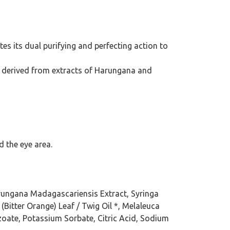
es its dual purifying and perfecting action to
ts derived from extracts of Harungana and
d the eye area.
arungana Madagascariensis Extract, Syringa
(Bitter Orange) Leaf / Twig Oil *, Melaleuca
nzoate, Potassium Sorbate, Citric Acid, Sodium