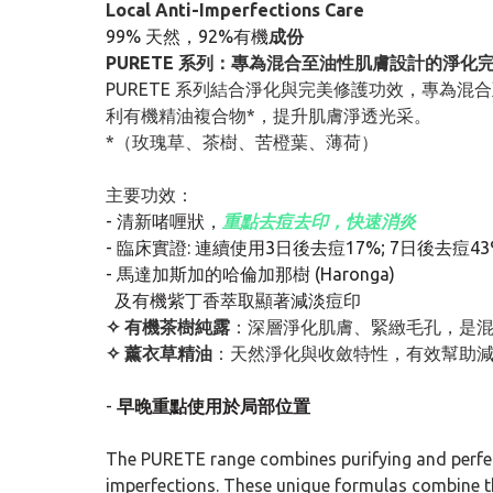
Local Anti-Imperfections Care
99% 天然，92%有機
成份
PURETE 系列：專為混合至油性肌膚設計的淨化
PURETE 系列結合淨化與完美修護功效，專
利有機精油複合物*，提升肌膚淨透光采。
*（玫瑰草、茶樹、苦橙葉、薄荷）
主要功效：
- 清新啫喱狀，
重點去痘去印，快速消炎
- 臨床實證: 連續使用3日後去痘17%; 7日後去痘43
- 馬達加斯加的哈倫加那樹 (Haronga)
及有機紫丁香萃取顯著減淡痘印
✧ 有機茶樹純露
：深層淨化肌膚、緊緻毛孔，是
✧ 薰衣草精油
：天然淨化與收斂特性，有效幫助
-
早晚重點使用於局部位置
The PURETE range combines purifying and perfecti
imperfections. These unique formulas combine th