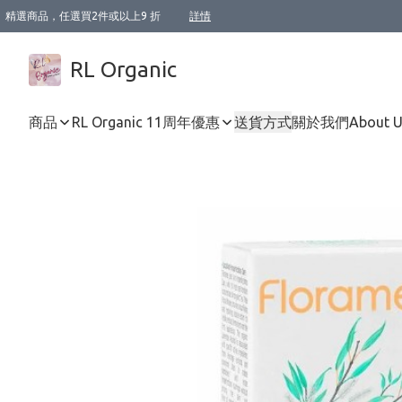
精選商品，任選買2件或以上9 折
詳情
XI周年優惠【新品自由選2件88折/3件85折】
XI周年優惠【Chakra 脈輪平衡自由選2件9折/3件85折/5件8折】
Florame 肌底自由選 2支9折 3支85折
XI周年優惠【蟲蟲退散 · 防衛結界﹞系列2件9折】
Sunki 任選2件95折
BIOFFICINA TOSCANA 任選2支9折 3支85折
Lamav 任選1件9折 2件85折
Mukti Organics 指定產品任選1件9折, 2件88折 3件85折
Intelligent Nutrients Skincare 任選2件9折
deodorant 任選2件88折
化妝品 任選2件95折
XI周年優惠【身心靈單品 任選2件9折/3件85折/5件8折】
XI周年優惠 【精油/香水 任選2件9折/3件85折/5件8折】
XI周年優惠【「關節到肌膚」全效養護 BODY OIL 組2件88折/3件85折】
XI周年優惠【夏日有機物理防曬套裝2件88折】
XI周年優惠【夏日潔面隨意選2件88折/3件85折】
XI周年優惠【逆齡奇蹟抗氧 11 自由選2件88折/3件85折/4件或以上8折】
新會員首次購物即享全單 95 折優惠！
成為VIP / VVIP 可享有生日月現金扣減獎賞優惠 !! 記得去賬户資料填上生日日期啦 !
選用順豐速運，滿$500 免運費
本地速遞 京東 送住宅/ 工商地址 $400 免運費
澳門訂單選用順豐速運，滿$800 免運費
詳情
詳情
詳情
詳情
詳情
詳情
詳情
詳情
詳情
詳情
詳情
詳情
詳情
詳情
詳情
詳情
詳情
RL Organic
商品
RL Organic 11周年優惠
送貨方式
關於我們
About 