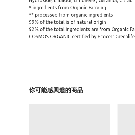
Hydroxide, Linalool, Limonene , Geraniol, Citral.
* ingredients from Organic Farming
** processed from organic ingredients
99% of the total is of natural origin
92% of the total ingredients are from Organic F
COSMOS ORGANIC certified by Ecocert Greenlif
你可能感興趣的商品