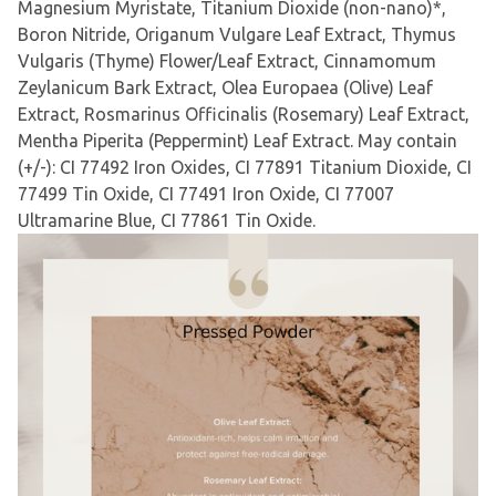
Magnesium Myristate, Titanium Dioxide (non-nano)*,
Boron Nitride, Origanum Vulgare Leaf Extract, Thymus
Vulgaris (Thyme) Flower/Leaf Extract, Cinnamomum
Zeylanicum Bark Extract, Olea Europaea (Olive) Leaf
Extract, Rosmarinus Officinalis (Rosemary) Leaf Extract,
Mentha Piperita (Peppermint) Leaf Extract. May contain
(+/-): CI 77492 Iron Oxides, CI 77891 Titanium Dioxide, CI
77499 Tin Oxide, CI 77491 Iron Oxide, CI 77007
Ultramarine Blue, CI 77861 Tin Oxide.