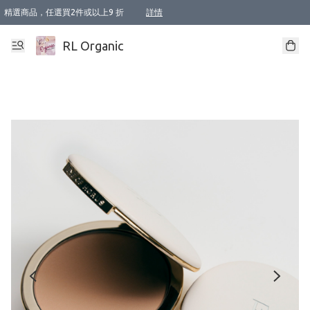
精選商品，任選買2件或以上9 折
詳情
XI周年優惠【新品自由選2件88折/3件85折】
XI周年優惠【Chakra 脈輪平衡自由選2件9折/3件85折/5件8折】
Florame 肌底自由選 2支9折 3支85折
XI周年優惠【蟲蟲退散 · 防衛結界﹞系列2件9折】
Sunki 任選2件95折
BIOFFICINA TOSCANA 任選2支9折 3支85折
Lamav 任選1件9折 2件85折
Mukti Organics 指定產品任選1件9折, 2件88折 3件85折
Intelligent Nutrients Skincare 任選2件9折
deodorant 任選2件88折
化妝品 任選2件95折
XI周年優惠【身心靈單品 任選2件9折/3件85折/5件8折】
XI周年優惠 【精油/香水 任選2件9折/3件85折/5件8折】
XI周年優惠【「關節到肌膚」全效養護 BODY OIL 組2件88折/3件85折】
XI周年優惠【夏日有機物理防曬套裝2件88折】
XI周年優惠【夏日潔面隨意選2件88折/3件85折】
XI周年優惠【逆齡奇蹟抗氧 11 自由選2件88折/3件85折/4件或以上8折】
新會員首次購物即享全單 95 折優惠！
成為VIP / VVIP 可享有生日月現金扣減獎賞優惠 !! 記得去賬户資料填上生日日期啦 !
選用順豐速運，滿$500 免運費
本地速遞 京東 送住宅/ 工商地址 $400 免運費
澳門訂單選用順豐速運，滿$800 免運費
詳情
詳情
詳情
詳情
詳情
詳情
詳情
詳情
詳情
詳情
詳情
詳情
詳情
詳情
詳情
詳情
詳情
RL Organic