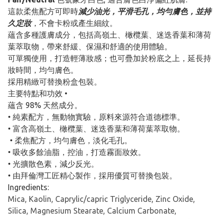
這款柔焦配方可即時
減少油光，平滑毛孔，均勻膚色，並持
久定妝
，不會卡粉或產生細紋。
蘊含多種護膚成分，包括高嶺土、橄欖葉、迷迭香葉和薄荷
葉萃取物，帶來舒緩、保濕和舒適的使用體驗。
可單獨使用，打造輕薄妝感；也可疊加於粉底之上，延長持
妝時間，均勻膚色。
採用精緻可替換粉盒包裝。
主要特點和功效 •
蘊含 98% 天然成分。
• 純素配方，無動物實驗，原料來源符合道德標準。
• 富含高嶺土、橄欖葉、迷迭香葉和薄荷葉萃取物。
• 柔焦配方，均勻膚色，淡化毛孔。
• 吸收多餘油脂，控油，打造霧面妝效。
• 光擴散色素，減少反光。
• 由拜倫灣工匠精心製作，採用優質可替換包裝。
Ingredients:
Mica, Kaolin, Caprylic/capric Triglyceride, Zinc Oxide,
Silica, Magnesium Stearate, Calcium Carbonate,