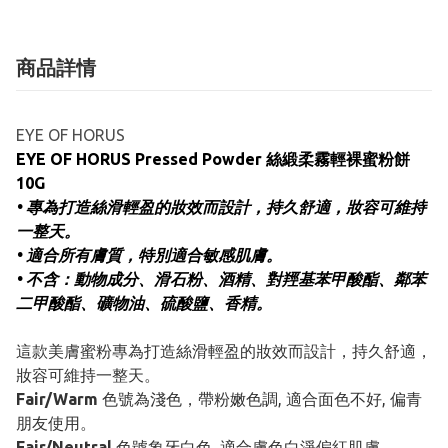
商品詳情
EYE OF HORUS
EYE OF HORUS Pressed Powder 絲緞柔霧輕裸蜜粉餅
10G
• 專為打造絲滑輕盈的妝效而設計，持久舒適，妝容可維持
一整天。
• 適合所有膚質，特別適合敏感肌膚。
• 不含：動物成分、滑石粉、酒精、對羥基苯甲酸酯、鄰苯
二甲酸酯、礦物油、硫酸鹽、香精。
這款美膚蜜粉專為打造絲滑輕盈的妝效而設計，持久舒適，
妝容可維持一整天。
Fair/Warm
色號為淺色，帶粉嫩色調, 適合面色不好, 偏青
朋友使用。
Fair/Neutral
色號象牙白色, 適合膚色白淨偏紅肌膚.