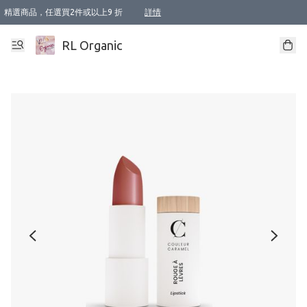
精選商品，任選買2件或以上9 折
詳情
XI周年優惠【新品自由選2件88折/3件85折】
XI周年優惠【Chakra 脈輪平衡自由選2件9折/3件85折/5件8折】
Florame 肌底自由選 2支9折 3支85折
XI周年優惠【蟲蟲退散 · 防衛結界﹞系列2件9折】
Sunki 任選2件95折
BIOFFICINA TOSCANA 任選2支9折 3支85折
Lamav 任選1件9折 2件85折
Mukti Organics 指定產品任選1件9折, 2件88折 3件85折
Intelligent Nutrients Skincare 任選2件9折
deodorant 任選2件88折
化妝品 任選2件95折
XI周年優惠【身心靈單品 任選2件9折/3件85折/5件8折】
XI周年優惠 【精油/香水 任選2件9折/3件85折/5件8折】
XI周年優惠【「關節到肌膚」全效養護 BODY OIL 組2件88折/3件85折】
XI周年優惠【夏日有機物理防曬套裝2件88折】
XI周年優惠【夏日潔面隨意選2件88折/3件85折】
XI周年優惠【逆齡奇蹟抗氧 11 自由選2件88折/3件85折/4件或以上8折】
新會員首次購物即享全單 95 折優惠！
成為VIP / VVIP 可享有生日月現金扣減獎賞優惠 !! 記得去賬户資料填上生日日期啦 !
選用順豐速運，滿$500 免運費
本地速遞 京東 送住宅/ 工商地址 $400 免運費
澳門訂單選用順豐速運，滿$800 免運費
詳情
詳情
詳情
詳情
詳情
詳情
詳情
詳情
詳情
詳情
詳情
詳情
詳情
詳情
詳情
詳情
詳情
RL Organic