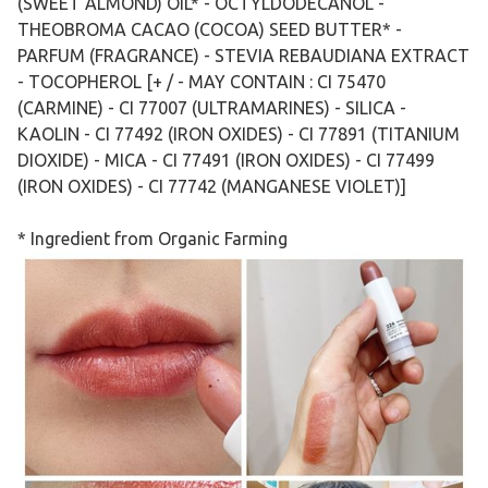
(SWEET ALMOND) OIL* - OCTYLDODECANOL -
THEOBROMA CACAO (COCOA) SEED BUTTER* -
PARFUM (FRAGRANCE) - STEVIA REBAUDIANA EXTRACT
- TOCOPHEROL [+ / - MAY CONTAIN : CI 75470
(CARMINE) - CI 77007 (ULTRAMARINES) - SILICA -
KAOLIN - CI 77492 (IRON OXIDES) - CI 77891 (TITANIUM
DIOXIDE) - MICA - CI 77491 (IRON OXIDES) - CI 77499
(IRON OXIDES) - CI 77742 (MANGANESE VIOLET)]
* Ingredient from Organic Farming