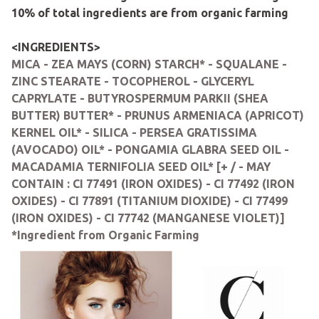
10% of total ingredients are from organic farming
<INGREDIENTS>
MICA - ZEA MAYS (CORN) STARCH* - SQUALANE -
ZINC STEARATE - TOCOPHEROL - GLYCERYL
CAPRYLATE - BUTYROSPERMUM PARKII (SHEA
BUTTER) BUTTER* - PRUNUS ARMENIACA (APRICOT)
KERNEL OIL* - SILICA - PERSEA GRATISSIMA
(AVOCADO) OIL* - PONGAMIA GLABRA SEED OIL -
MACADAMIA TERNIFOLIA SEED OIL* [+ / - MAY
CONTAIN : CI 77491 (IRON OXIDES) - CI 77492 (IRON
OXIDES) - CI 77891 (TITANIUM DIOXIDE) - CI 77499
(IRON OXIDES) - CI 77742 (MANGANESE VIOLET)]
*Ingredient from Organic Farming