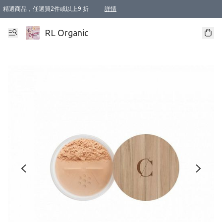
精選商品，任選買2件或以上9 折
詳情
XI周年優惠【新品自由選2件88折/3件85折】
XI周年優惠【Chakra 脈輪平衡自由選2件9折/3件85折/5件8折】
Florame 肌底自由選 2支9折 3支85折
XI周年優惠【蟲蟲退散 · 防衛結界﹞系列2件9折】
Sunki 任選2件95折
BIOFFICINA TOSCANA 任選2支9折 3支85折
Lamav 任選1件9折 2件85折
Mukti Organics 指定產品任選1件9折, 2件88折 3件85折
Intelligent Nutrients Skincare 任選2件9折
deodorant 任選2件88折
化妝品 任選2件95折
XI周年優惠【身心靈單品 任選2件9折/3件85折/5件8折】
XI周年優惠 【精油/香水 任選2件9折/3件85折/5件8折】
XI周年優惠【「關節到肌膚」全效養護 BODY OIL 組2件88折/3件85折】
XI周年優惠【夏日有機物理防曬套裝2件88折】
XI周年優惠【夏日潔面隨意選2件88折/3件85折】
XI周年優惠【逆齡奇蹟抗氧 11 自由選2件88折/3件85折/4件或以上8折】
新會員首次購物即享全單 95 折優惠！
成為VIP / VVIP 可享有生日月現金扣減獎賞優惠 !! 記得去賬户資料填上生日日期啦 !
選用順豐速運，滿$500 免運費
本地速遞 京東 送住宅/ 工商地址 $400 免運費
澳門訂單選用順豐速運，滿$800 免運費
詳情
詳情
詳情
詳情
詳情
詳情
詳情
詳情
詳情
詳情
詳情
詳情
詳情
詳情
詳情
詳情
詳情
RL Organic