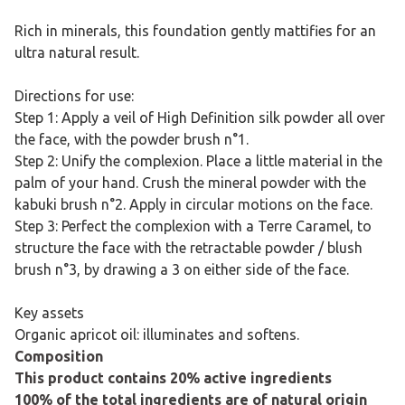
Rich in minerals, this foundation gently mattifies for an
ultra natural result.
Directions for use:
Step 1: Apply a veil of High Definition silk powder all over
the face, with the powder brush n°1.
Step 2: Unify the complexion. Place a little material in the
palm of your hand. Crush the mineral powder with the
kabuki brush n°2. Apply in circular motions on the face.
Step 3: Perfect the complexion with a Terre Caramel, to
structure the face with the retractable powder / blush
brush n°3, by drawing a 3 on either side of the face.
Key assets
Organic apricot oil: illuminates and softens.
Composition
This product contains 20% active ingredients
100% of the total ingredients are of natural origin