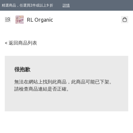
精選商品，任選買2件或以上9 折
詳情
XI周年優惠【新品自由選2件88折/3件85折】
XI周年優惠【Chakra 脈輪平衡自由選2件9折/3件85折/5件8折】
Florame 肌底自由選 2支9折 3支85折
XI周年優惠【蟲蟲退散 · 防衛結界﹞系列2件9折】
Sunki 任選2件95折
BIOFFICINA TOSCANA 任選2支9折 3支85折
Lamav 任選1件9折 2件85折
Mukti Organics 指定產品任選1件9折, 2件88折 3件85折
Intelligent Nutrients Skincare 任選2件9折
deodorant 任選2件88折
化妝品 任選2件95折
XI周年優惠【身心靈單品 任選2件9折/3件85折/5件8折】
XI周年優惠 【精油/香水 任選2件9折/3件85折/5件8折】
XI周年優惠【「關節到肌膚」全效養護 BODY OIL 組2件88折/3件85折】
XI周年優惠【夏日有機物理防曬套裝2件88折】
XI周年優惠【夏日潔面隨意選2件88折/3件85折】
XI周年優惠【逆齡奇蹟抗氧 11 自由選2件88折/3件85折/4件或以上8折】
新會員首次購物即享全單 95 折優惠！
成為VIP / VVIP 可享有生日月現金扣減獎賞優惠 !! 記得去賬户資料填上生日日期啦 !
選用順豐速運，滿$500 免運費
本地速遞 京東 送住宅/ 工商地址 $400 免運費
澳門訂單選用順豐速運，滿$800 免運費
詳情
詳情
詳情
詳情
詳情
詳情
詳情
詳情
詳情
詳情
詳情
詳情
詳情
詳情
詳情
詳情
詳情
RL Organic
< 返回商品列表
很抱歉
無法在網站上找到此商品，此商品可能已下架。
請檢查商品連結是否正確。