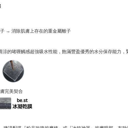
離子 → 消除肌膚上存在的重金屬離子
彈清涼的啫喱觸感超強吸水性能，飽滿豐盈優秀的水分保存能力，
膚完美契合
的眼膜。建議配搭『粉晶玫瑰按摩棒』或『冰鎮神器』按摩眼部，有