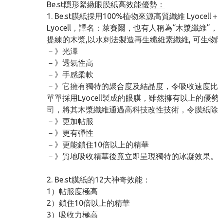
Be.st隱形緊緻眼膜紙高效能優勢：
1. Be.st膜紙採用100%植物來源高質纖維 Ly
Lyocell，譯名：萊賽爾，也有人稱為“木漿纖
提練的木漿,以水刺法製造再生纖維素纖維, 可生物
－》光澤
－》透氣性高
－》手感柔軟
－》它擁有獨特的聚合度及結晶度，令吸收速度比
單單採用Lyocell製成的眼膜，雖然擁有以上
司，將其木漿纖維通過高科技改性技術，令膜紙除
－》更加帖服
－》更有彈性
－》更能鎖住10倍以上的精華
－》質地吸收精華後竟立即呈現獨特的冰凝效果。
2. Be.st膜紙的12大神奇效能：
1）帖服度極高
2）鎖住10倍以上的精華
3）吸收力極高