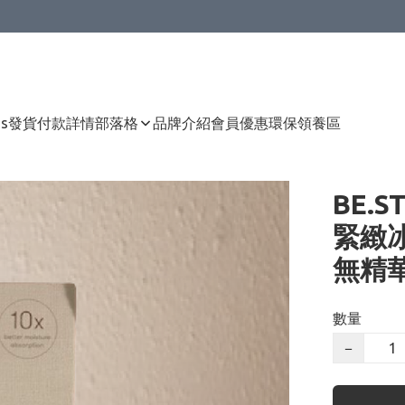
Us
發貨付款詳情
部落格
品牌介紹
會員優惠
環保領養區
BE.S
緊緻冰
無精
數量
−