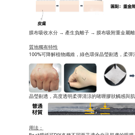
膜布吸收水分 → 產生負離子 → 膜布吸附重金屬
質地獨有特性
100%可降解植物纖維，綠色環保晶瑩剔透，柔
晶瑩剔透，高度透明柔彈清涼的啫喱膠狀觸感與肌
用法：
Be.st膜紙可DIY各種不同而又適合自己肌膚