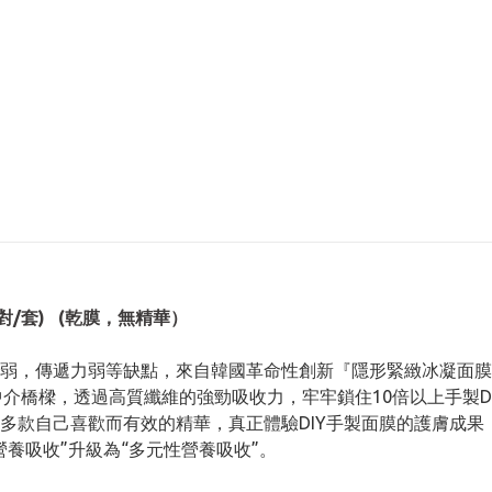
紙(8對/套) (乾膜，無精華）
弱，傳遞力弱等缺點，來自韓國革命性創新『隱形緊緻冰凝面膜
的中介橋樑，透過高質纖維的強勁吸收力，牢牢鎖住10倍以上手製
多款自己喜歡而有效的精華，真正體驗DIY手製面膜的護膚成果
養吸收”升級為“多元性營養吸收”。