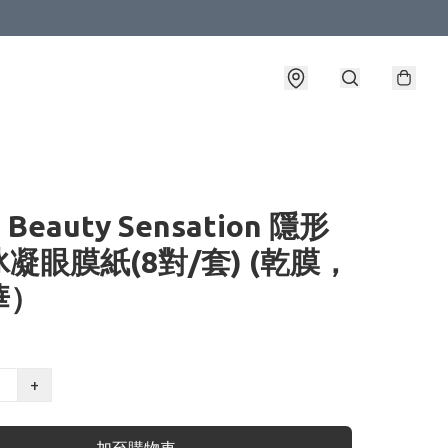
T Beauty Sensation 隱形
凝眼膜紙(8對/套) (乾膜，
華）
+