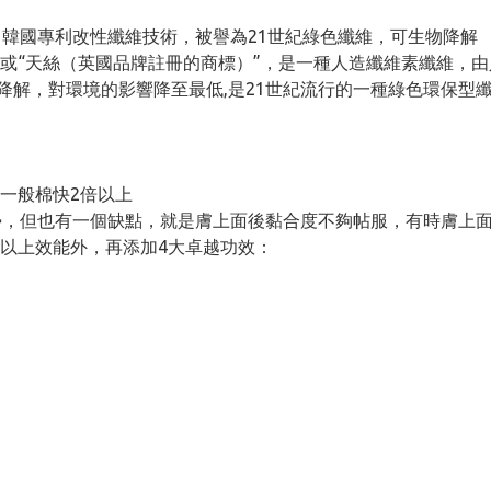
ocell＋韓國專利改性纖維技術，被譽為21世紀綠色纖維，可生物降解
維”，或“天絲（英國品牌註冊的商標）”，是一種人造纖維素纖維
降解，對環境的影響降至最低,是21世紀流行的一種綠色環保型纖維
一般棉快2倍以上
的優勢，但也有一個缺點，就是膚上面後黏合度不夠帖服，有時膚
以上效能外，再添加4大卓越功效：