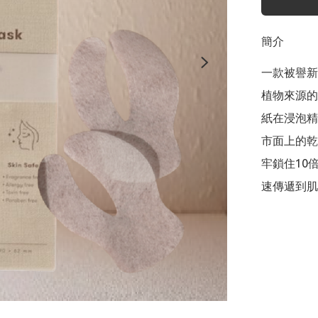
簡介
一款被譽新
植物來源的
紙在浸泡精
市面上的乾
牢鎖住10
速傳遞到肌