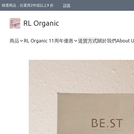
精選商品，任選買2件或以上9 折
詳情
XI周年優惠【新品自由選2件88折/3件85折】
XI周年優惠【Chakra 脈輪平衡自由選2件9折/3件85折/5件8折】
Florame 肌底自由選 2支9折 3支85折
XI周年優惠【蟲蟲退散 · 防衛結界﹞系列2件9折】
Sunki 任選2件95折
BIOFFICINA TOSCANA 任選2支9折 3支85折
Lamav 任選1件9折 2件85折
Mukti Organics 指定產品任選1件9折, 2件88折 3件85折
Intelligent Nutrients Skincare 任選2件9折
deodorant 任選2件88折
化妝品 任選2件95折
XI周年優惠【身心靈單品 任選2件9折/3件85折/5件8折】
XI周年優惠 【精油/香水 任選2件9折/3件85折/5件8折】
XI周年優惠【「關節到肌膚」全效養護 BODY OIL 組2件88折/3件85折】
XI周年優惠【夏日有機物理防曬套裝2件88折】
XI周年優惠【夏日潔面隨意選2件88折/3件85折】
XI周年優惠【逆齡奇蹟抗氧 11 自由選2件88折/3件85折/4件或以上8折】
新會員首次購物即享全單 95 折優惠！
成為VIP / VVIP 可享有生日月現金扣減獎賞優惠 !! 記得去賬户資料填上生日日期啦 !
選用順豐速運，滿$500 免運費
本地速遞 京東 送住宅/ 工商地址 $400 免運費
澳門訂單選用順豐速運，滿$800 免運費
詳情
詳情
詳情
詳情
詳情
詳情
詳情
詳情
詳情
詳情
詳情
詳情
詳情
詳情
詳情
詳情
詳情
RL Organic
商品
RL Organic 11周年優惠
送貨方式
關於我們
About 