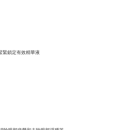
緊緊鎖定有效精華液
助消除眼部疲勞和去除眼部浮腫等。