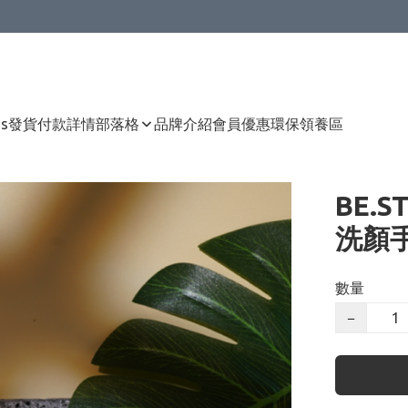
Us
發貨付款詳情
部落格
品牌介紹
會員優惠
環保領養區
BE.S
洗顏
數量
−