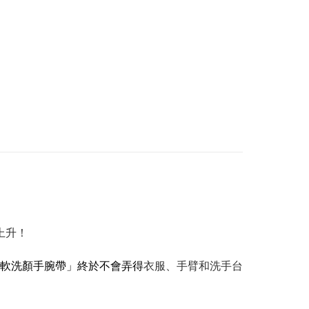
上升！
軟洗顏手腕帶」終於不會弄得
衣服、手臂和洗手台