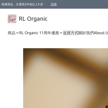
精選商品，任選買2件或以上9 折
詳情
XI周年優惠【新品自由選2件88折/3件85折】
XI周年優惠【Chakra 脈輪平衡自由選2件9折/3件85折/5件8折】
Florame 肌底自由選 2支9折 3支85折
XI周年優惠【蟲蟲退散 · 防衛結界﹞系列2件9折】
Sunki 任選2件95折
BIOFFICINA TOSCANA 任選2支9折 3支85折
Lamav 任選1件9折 2件85折
Mukti Organics 指定產品任選1件9折, 2件88折 3件85折
Intelligent Nutrients Skincare 任選2件9折
deodorant 任選2件88折
化妝品 任選2件95折
XI周年優惠【身心靈單品 任選2件9折/3件85折/5件8折】
XI周年優惠 【精油/香水 任選2件9折/3件85折/5件8折】
XI周年優惠【「關節到肌膚」全效養護 BODY OIL 組2件88折/3件85折】
XI周年優惠【夏日有機物理防曬套裝2件88折】
XI周年優惠【夏日潔面隨意選2件88折/3件85折】
XI周年優惠【逆齡奇蹟抗氧 11 自由選2件88折/3件85折/4件或以上8折】
新會員首次購物即享全單 95 折優惠！
成為VIP / VVIP 可享有生日月現金扣減獎賞優惠 !! 記得去賬户資料填上生日日期啦 !
選用順豐速運，滿$500 免運費
本地速遞 京東 送住宅/ 工商地址 $400 免運費
澳門訂單選用順豐速運，滿$800 免運費
詳情
詳情
詳情
詳情
詳情
詳情
詳情
詳情
詳情
詳情
詳情
詳情
詳情
詳情
詳情
詳情
詳情
RL Organic
商品
RL Organic 11周年優惠
送貨方式
關於我們
About 