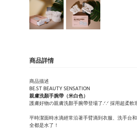
商品詳情
商品描述
BE.ST BEAUTY SENSATION
親膚洗顏手腕帶（米白色）
護膚好物の親膚洗顏手腕帶登場了.ᐟ.ᐟ 採用超
平時潔面時水滴經常沿著手臂滴到衣服、洗手台和
全都是水了！