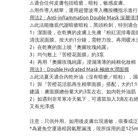
⚠️適合任何皮膚包括暗瘡，暗粒，敏感皮膚。
⚠️用作導入精華，運用超聲波導入機按機指示進
用法2：Anti-inflammation Double Mask 
⚠️此法能徹底代謝暗瘡暗粒，黑頭粉刺，特別適
1）潔面後，在乾爽的皮膚上先膚『粉紅泥排毒面
清洗泥面膜。按大約1分鐘，需輕力按。再用暖水
2）在乾爽的面上噴『奧圖玫瑰純露』
3）均勻敷上『苦橙花面膜』約3泵
4）再用『奧圖玫瑰純露』浸濕薄薄的純棉化妝棉，on 
用法3：Double Hydrated Mask 極緻水潤面膜
⚠️此法夏天適合內乾外油（沒有暗瘡／暗粒），
1）與『苦橙花活肌再生精華面膜』搭配，大約1:1
建議：膚面膜總份量大約3泵左右。如內乾外油肌，
2）如遇到非常寒冷天氣下，可適當加入3滴左右經
又有光澤感
注意：只供外用。如用後皮膚出現過敏，痕養或
*為避免空運過程因氣壓漏洩，現所採用的是125m