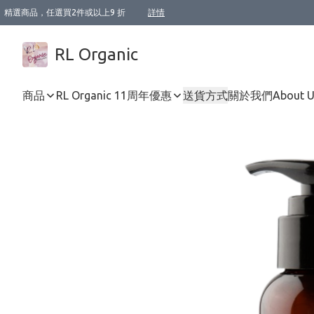
精選商品，任選買2件或以上9 折
詳情
XI周年優惠【新品自由選2件88折/3件85折】
XI周年優惠【Chakra 脈輪平衡自由選2件9折/3件85折/5件8折】
Florame 肌底自由選 2支9折 3支85折
XI周年優惠【蟲蟲退散 · 防衛結界﹞系列2件9折】
Sunki 任選2件95折
BIOFFICINA TOSCANA 任選2支9折 3支85折
Lamav 任選1件9折 2件85折
Mukti Organics 指定產品任選1件9折, 2件88折 3件85折
Intelligent Nutrients Skincare 任選2件9折
deodorant 任選2件88折
化妝品 任選2件95折
XI周年優惠【身心靈單品 任選2件9折/3件85折/5件8折】
XI周年優惠 【精油/香水 任選2件9折/3件85折/5件8折】
XI周年優惠【「關節到肌膚」全效養護 BODY OIL 組2件88折/3件85折】
XI周年優惠【夏日有機物理防曬套裝2件88折】
XI周年優惠【夏日潔面隨意選2件88折/3件85折】
XI周年優惠【逆齡奇蹟抗氧 11 自由選2件88折/3件85折/4件或以上8折】
新會員首次購物即享全單 95 折優惠！
成為VIP / VVIP 可享有生日月現金扣減獎賞優惠 !! 記得去賬户資料填上生日日期啦 !
選用順豐速運，滿$500 免運費
本地速遞 京東 送住宅/ 工商地址 $400 免運費
澳門訂單選用順豐速運，滿$800 免運費
詳情
詳情
詳情
詳情
詳情
詳情
詳情
詳情
詳情
詳情
詳情
詳情
詳情
詳情
詳情
詳情
詳情
RL Organic
商品
RL Organic 11周年優惠
送貨方式
關於我們
About 