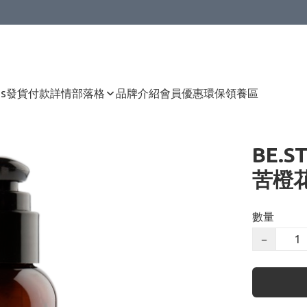
Us
發貨付款詳情
部落格
品牌介紹
會員優惠
環保領養區
BE.S
苦橙花
數量
−