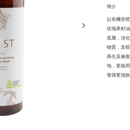
簡介
以有機苦橙
玫瑰果籽油
底層，淡化
物質，及暗
再生及修復
地，更能用
發揮更強效