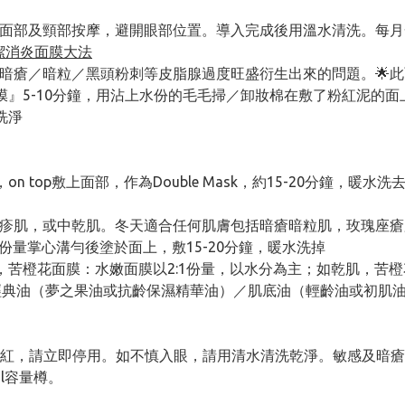
行面部及頸部按摩，避開眼部位置。導入完成後用溫水清洗。每月
深層清潔消炎面膜大法
合暗瘡／暗粒／黑頭粉刺等皮脂腺過度旺盛衍生出來的問題。🌟此
膜』5-10分鐘，用沾上水份的毛毛掃／卸妝棉在敷了粉紅泥的
洗淨
top敷上面部，作為Double Mask，約15-20分鐘，暖水洗
濕疹肌，或中乾肌。冬天適合任何肌膚包括暗瘡暗粒肌，玫瑰座瘡肌
份量掌心溝勻後塗於面上，敷15-20分鐘，暖水洗掉
苦橙花面膜：水嫩面膜以2:1份量，以水分為主；如乾肌，苦橙
典油（夢之果油或抗齡保濕精華油）／肌底油（輕齡油或初肌油）在D
泛紅，請立即停用。如不慎入眼，請用清水清洗乾淨。敏感及暗
l容量樽。