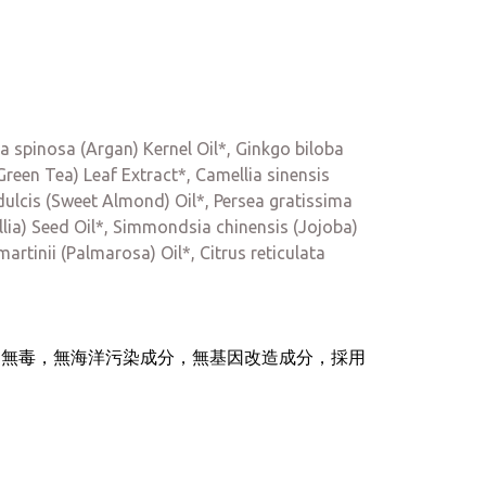
a spinosa (Argan) Kernel Oil*, Ginkgo biloba
Green Tea) Leaf Extract*, Camellia sinensis
dulcis (Sweet Almond) Oil*, Persea gratissima
llia) Seed Oil*, Simmondsia chinensis (Jojoba)
tinii (Palmarosa) Oil*, Citrus reticulata
或色素，無毒，無海洋污染成分，無基因改造成分，採用