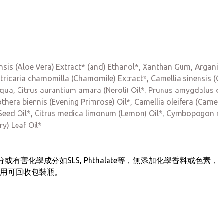
nsis (Aloe Vera) Extract* (and) Ethanol*, Xanthan Gum, Argani
atricaria chamomilla (Chamomile) Extract*, Camellia sinensis (
Aqua, Citrus aurantium amara (Neroli) Oil*, Prunus amygdalus 
thera biennis (Evening Primrose) Oil*, Camellia oleifera (Came
eed Oil*, Citrus medica limonum (Lemon) Oil*, Cymbopogon mar
y) Leaf Oil*
分或有害化學成分如SLS, Phthalate等，無添加化學香料
用可回收包裝瓶。