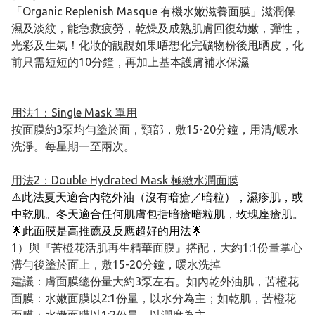
「Organic Replenish Masque 有機水嫩滋養面膜」滋潤保
濕及淡紋，能急救疲勞，乾燥及成熟肌膚回復幼嫩，彈性，
光彩及生氣！化妝的靚靚如果唔想化完礦物粉後甩晒皮，化
前只需短短的10分鐘，再加上基本護膚補水保濕
用法1：Single Mask 單用
按面膜約3泵均勻塗於面，頸部，敷15-20分鐘，用清/暖水
洗淨。每星期一至兩次。
用法2：Double Hydrated Mask 極緻水潤面膜
⚠️此法夏天適合內乾外油（沒有暗瘡／暗粒），濕疹肌，或
中乾肌。冬天適合任何肌膚包括暗瘡暗粒肌，玫瑰座瘡肌。
🌟此面膜是高推薦及反應超好的用法🌟
1）與『苦橙花活肌再生精華面膜』搭配，大約1:1份量掌心
溝勻後塗於面上，敷15-20分鐘，暖水洗掉
建議：膚面膜總份量大約3泵左右。如內乾外油肌，苦橙花
面膜：水嫩面膜以2:1份量，以水分為主；如乾肌，苦橙花