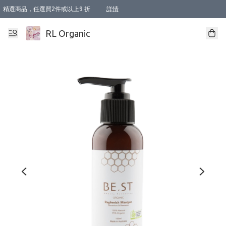
精選商品，任選買2件或以上9 折
詳情
XI周年優惠【新品自由選2件88折/3件85折】
XI周年優惠【Chakra 脈輪平衡自由選2件9折/3件85折/5件8折】
Florame 肌底自由選 2支9折 3支85折
XI周年優惠【蟲蟲退散 · 防衛結界﹞系列2件9折】
Sunki 任選2件95折
BIOFFICINA TOSCANA 任選2支9折 3支85折
Lamav 任選1件9折 2件85折
Mukti Organics 指定產品任選1件9折, 2件88折 3件85折
Intelligent Nutrients Skincare 任選2件9折
deodorant 任選2件88折
化妝品 任選2件95折
XI周年優惠【身心靈單品 任選2件9折/3件85折/5件8折】
XI周年優惠 【精油/香水 任選2件9折/3件85折/5件8折】
XI周年優惠【「關節到肌膚」全效養護 BODY OIL 組2件88折/3件85折】
XI周年優惠【夏日有機物理防曬套裝2件88折】
XI周年優惠【夏日潔面隨意選2件88折/3件85折】
XI周年優惠【逆齡奇蹟抗氧 11 自由選2件88折/3件85折/4件或以上8折】
新會員首次購物即享全單 95 折優惠！
成為VIP / VVIP 可享有生日月現金扣減獎賞優惠 !! 記得去賬户資料填上生日日期啦 !
選用順豐速運，滿$500 免運費
本地速遞 京東 送住宅/ 工商地址 $400 免運費
澳門訂單選用順豐速運，滿$800 免運費
詳情
詳情
詳情
詳情
詳情
詳情
詳情
詳情
詳情
詳情
詳情
詳情
詳情
詳情
詳情
詳情
詳情
RL Organic