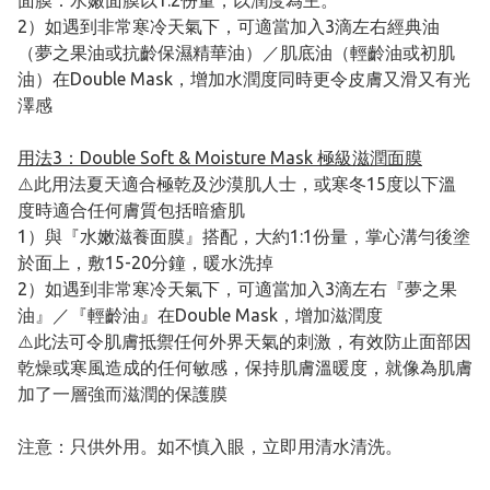
面膜：水嫩面膜以1:2份量，以潤度為主。
2）如遇到非常寒冷天氣下，可適當加入3滴左右經典油
（夢之果油或抗齡保濕精華油）／肌底油（輕齡油或初肌
油）在Double Mask，增加水潤度同時更令皮膚又滑又有光
澤感
用法3：Double Soft & Moisture Mask 極級滋潤面膜
⚠️此用法夏天適合極乾及沙漠肌人士，或寒冬15度以下溫
度時適合任何膚質包括暗瘡肌
1）與『水嫩滋養面膜』搭配，大約1:1份量，掌心溝勻後塗
於面上，敷15-20分鐘，暖水洗掉
2）如遇到非常寒冷天氣下，可適當加入3滴左右『夢之果
油』／『輕齡油』在Double Mask，增加滋潤度
⚠️此法可令肌膚抵禦任何外界天氣的刺激，有效防止面部因
乾燥或寒風造成的任何敏感，保持肌膚溫暖度，就像為肌膚
加了一層強而滋潤的保護膜
注意：只供外用。如不慎入眼，立即用清水清洗。