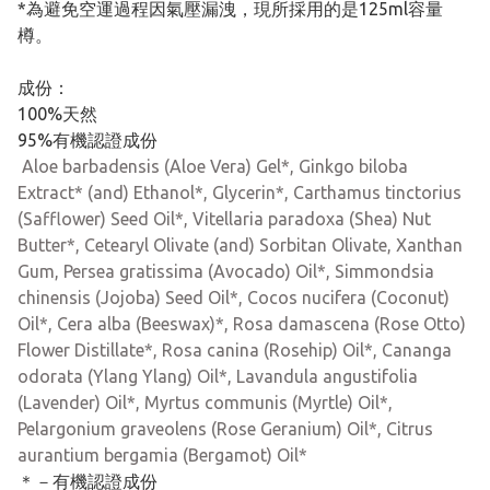
*為避免空運過程因氣壓漏洩，現所採用的是125ml容量
樽。
成份：
100%天然
95%有機認證成份
Aloe barbadensis (Aloe Vera) Gel*, Ginkgo biloba
Extract* (and) Ethanol*, Glycerin*, Carthamus tinctorius
(Safflower) Seed Oil*, Vitellaria paradoxa (Shea) Nut
Butter*, Cetearyl Olivate (and) Sorbitan Olivate, Xanthan
Gum, Persea gratissima (Avocado) Oil*, Simmondsia
chinensis (Jojoba) Seed Oil*, Cocos nucifera (Coconut)
Oil*, Cera alba (Beeswax)*, Rosa damascena (Rose Otto)
Flower Distillate*, Rosa canina (Rosehip) Oil*, Cananga
odorata (Ylang Ylang) Oil*, Lavandula angustifolia
(Lavender) Oil*, Myrtus communis (Myrtle) Oil*,
Pelargonium graveolens (Rose Geranium) Oil*, Citrus
aurantium bergamia (Bergamot) Oil*
＊－有機認證成份