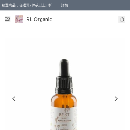
精選商品，任選買2件或以上9 折
詳情
XI周年優惠【新品自由選2件88折/3件85折】
XI周年優惠【Chakra 脈輪平衡自由選2件9折/3件85折/5件8折】
Florame 肌底自由選 2支9折 3支85折
XI周年優惠【蟲蟲退散 · 防衛結界﹞系列2件9折】
Sunki 任選2件95折
BIOFFICINA TOSCANA 任選2支9折 3支85折
Lamav 任選1件9折 2件85折
Mukti Organics 指定產品任選1件9折, 2件88折 3件85折
Intelligent Nutrients Skincare 任選2件9折
deodorant 任選2件88折
化妝品 任選2件95折
XI周年優惠【身心靈單品 任選2件9折/3件85折/5件8折】
XI周年優惠 【精油/香水 任選2件9折/3件85折/5件8折】
XI周年優惠【「關節到肌膚」全效養護 BODY OIL 組2件88折/3件85折】
XI周年優惠【夏日有機物理防曬套裝2件88折】
XI周年優惠【夏日潔面隨意選2件88折/3件85折】
XI周年優惠【逆齡奇蹟抗氧 11 自由選2件88折/3件85折/4件或以上8折】
新會員首次購物即享全單 95 折優惠！
成為VIP / VVIP 可享有生日月現金扣減獎賞優惠 !! 記得去賬户資料填上生日日期啦 !
選用順豐速運，滿$500 免運費
本地速遞 京東 送住宅/ 工商地址 $400 免運費
澳門訂單選用順豐速運，滿$800 免運費
詳情
詳情
詳情
詳情
詳情
詳情
詳情
詳情
詳情
詳情
詳情
詳情
詳情
詳情
詳情
詳情
詳情
RL Organic