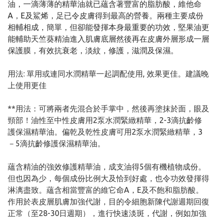
油，一滴薄薄的精華油就已蘊含著豐富的脂肪酸，維他命
A，E及鯊烯，足已令皮膚得到最高的營養。兩種主要成份
相輔相成，簡單，但卻能發揮本身最重要的功效，堅果油更
能輔助天竺葵精油進入肌膚底層然後再在皮膚外層形成一層
保護膜，有效抗衰老，淡紋，修護，滋潤及保濕。
用法: 單用或連同水潤精華一起調配使用, 效果更佳。建議晚
上使用更佳
**用法：可將兩者先混合於手掌中，然後再塗抹於面，眼及
頸部！油性至中性皮膚用2泵水潤緊緻精華，2-3滴抗齡修
護保濕精華油。偏乾及乾性皮膚可用2泵水潤緊緻精華，3
－5滴抗齡修護保濕精華油。
蘊含精油的強效修護精華油，成支油得5個有機植物成份。
但也因為少，每個成份比例大及恰到好處，也令功效發揮得
淋漓盡致。蘊含相當豐富的維它命A，E及不飽和脂肪酸。
作用於表皮層肌膚加強代謝，目的令細胞新陳代謝週期回復
正常（至28-30日週期），進行快速淡斑，代謝，例如加強