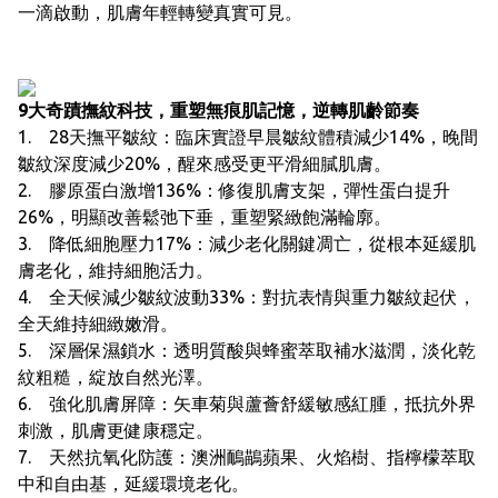
一滴啟動，肌膚年輕轉變真實可見。
9大奇蹟撫紋科技，重塑無痕肌記憶，逆轉肌齡節奏
1. 28天撫平皺紋：臨床實證早晨皺紋體積減少14%，晚間
皺紋深度減少20%，醒來感受更平滑細膩肌膚。
2. 膠原蛋白激增136%：修復肌膚支架，彈性蛋白提升
26%，明顯改善鬆弛下垂，重塑緊緻飽滿輪廓。
3. 降低細胞壓力17%：減少老化關鍵凋亡，從根本延緩肌
膚老化，維持細胞活力。
4. 全天候減少皺紋波動33%：對抗表情與重力皺紋起伏，
全天維持細緻嫩滑。
5. 深層保濕鎖水：透明質酸與蜂蜜萃取補水滋潤，淡化乾
紋粗糙，綻放自然光澤。
6. 強化肌膚屏障：矢車菊與蘆薈舒緩敏感紅腫，抵抗外界
刺激，肌膚更健康穩定。
7. 天然抗氧化防護：澳洲鴯鶓蘋果、火焰樹、指檸檬萃取
中和自由基，延緩環境老化。