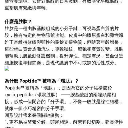
膚營養環境。它針對皺紋的日常波動，有效淡化早晚皺紋，
重塑肌膚緊緻與年輕。
什麼是胜肽？
胜肽是一種由胺基酸組成的小分子鏈，可視為蛋白質的片
段，擁有特定的生物訊號功能。皮膚中的膠原蛋白和彈性纖
維正是維持緊緻與彈性的關鍵支撐物質，但隨著年齡增長，
這些蛋白質會逐漸流失，導致皺紋、鬆弛和膚質改變。胜肽
能幫助肌膚啟動修護機制，提升彈性、穩定膚況，甚至促進
細胞恢復年輕節奏，是現代護膚中不可或缺的活性成分。
為什麼 Poptide™ 被稱為「環肽」？
Poptide™ 被稱為「環肽」，是因為它的分子結構屬於
cyclic peptide（環狀胜肽） ——胺基酸鏈的兩端頭尾相
接，形成一個閉合的「分子環」，不像一般肽是線性結構，
就像一個小巧精密的分子手環。
圓形設計帶來幾個關鍵優勢：
1. 更不易被酵素分解：頭尾相連，酵素難以切割，延長活性