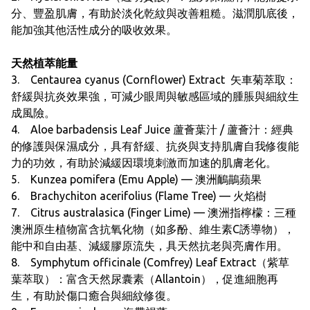
分、豐盈肌膚，有助於淡化乾紋與改善粗糙。滋潤肌底後，
能加強其他活性成分的吸收效果。
天然植萃能量
3. Centaurea cyanus (Cornflower) Extract 矢車菊萃取：
舒緩與抗炎效果強，可減少眼周與敏感區域的腫脹與細紋生
成風險。
4. Aloe barbadensis Leaf Juice 蘆薈葉汁 / 蘆薈汁：經典
的修護與保濕成分，具有舒緩、抗炎與支持肌膚自我修復能
力的功效，有助於減緩因環境刺激而加速的肌膚老化。
5. Kunzea pomifera (Emu Apple) — 澳洲鴯鶓蘋果
6. Brachychiton acerifolius (Flame Tree) — 火焰樹
7. Citrus australasica (Finger Lime) — 澳洲指檸檬：三種
澳洲原生植物富含抗氧化物（如多酚、維生素C誘導物），
能中和自由基、減緩膠原流失，具天然抗老與亮膚作用。
8. Symphytum officinale (Comfrey) Leaf Extract（紫草
葉萃取）：富含天然尿囊素（Allantoin），促進細胞再
生，有助於傷口癒合與細紋修復。