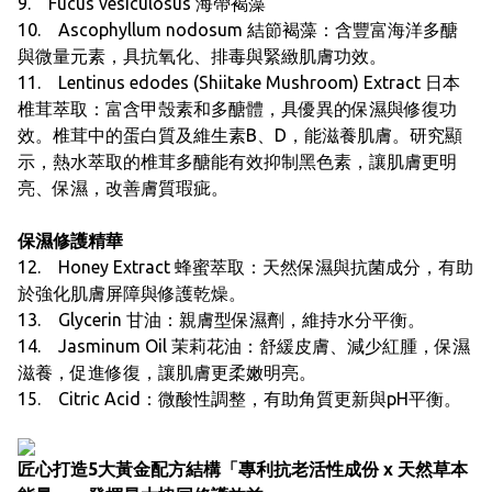
9. Fucus vesiculosus 海帶褐藻
10. Ascophyllum nodosum 結節褐藻：含豐富海洋多醣
與微量元素，具抗氧化、排毒與緊緻肌膚功效。
11. Lentinus edodes (Shiitake Mushroom) Extract 日本
椎茸萃取：富含甲殼素和多醣體，具優異的保濕與修復功
效。椎茸中的蛋白質及維生素B、D，能滋養肌膚。研究顯
示，熱水萃取的椎茸多醣能有效抑制黑色素，讓肌膚更明
亮、保濕，改善膚質瑕疵。
保濕修護精華
12. Honey Extract 蜂蜜萃取：天然保濕與抗菌成分，有助
於強化肌膚屏障與修護乾燥。
13. Glycerin 甘油：親膚型保濕劑，維持水分平衡。
14. Jasminum Oil 茉莉花油：舒緩皮膚、減少紅腫，保濕
滋養，促進修復，讓肌膚更柔嫩明亮。
15. Citric Acid：微酸性調整，有助角質更新與pH平衡。
匠心打造5大黃金配方結構「專利抗老活性成份 x 天然草本