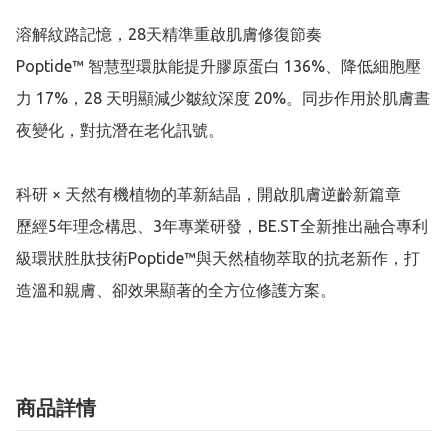
溶解紋路記憶，28天精準重啟肌膚修復節奏

Poptide™ 智慧型環肽能提升膠原蛋白 136%、降低細胞壓
力 17%，28 天明顯減少皺紋深度 20%。同步作用於肌膚晝
夜變化，對抗潛在老化訊號。

科研 × 天然有機植物的革新結晶，開啟肌膚逆齡新篇章

歷經5年理念構思、3年專業研發，BE.ST全新推出融合專利
級環狀胜肽技術Poptide™與天然植物萃取的抗老新作，打
商品詳情