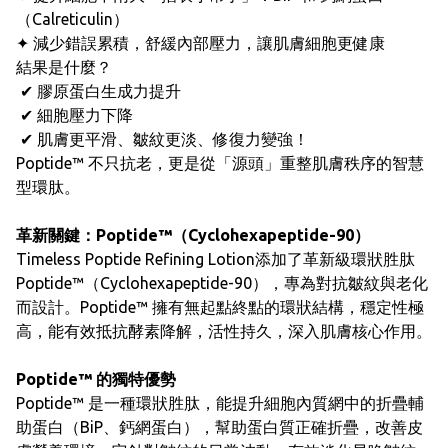
（Calreticulin）
✦ 減少錯誤累積，舒緩內部壓力，讓肌膚細胞更健康
結果是什麼？
✔︎ 膠原蛋白生成力提升
✔︎ 細胞壓力下降
✔︎ 肌膚更平滑、皺紋更淡、修復力變強！
Poptide™ 不只抗老，更是從「源頭」重整肌膚秩序的智慧
型環肽。
革新關鍵：Poptide™（Cyclohexapeptide-90）
Timeless Poptide Refining Lotion添加了革新級環狀胜肽
Poptide™（Cyclohexapeptide-90），專為對抗皺紋與老化
而設計。Poptide™ 擁有無起點終點的環狀結構，穩定性極
高，能有效抵抗酵素降解，活性持久，深入肌膚核心作用。
Poptide™ 的獨特優勢
Poptide™ 是一種環狀胜肽，能提升細胞內質網中的折疊輔
助蛋白（BiP、鈣網蛋白），幫助蛋白質正確折疊，改善皮