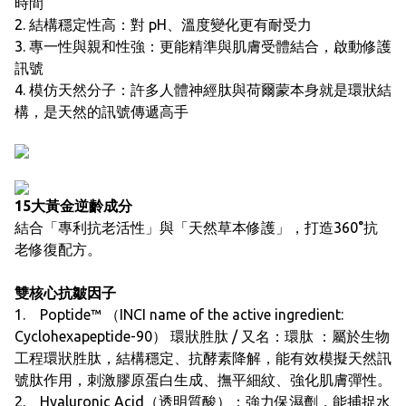
時間
2. 結構穩定性高：對 pH、溫度變化更有耐受力
3. 專一性與親和性強：更能精準與肌膚受體結合，啟動修護
訊號
4. 模仿天然分子：許多人體神經肽與荷爾蒙本身就是環狀結
構，是天然的訊號傳遞高手
15大黃金逆齡成分
結合「專利抗老活性」與「天然草本修護」，打造360°抗
老修復配方。
雙核心抗皺因子
1. Poptide™ （INCI name of the active ingredient:
Cyclohexapeptide-90） 環狀胜肽 / 又名：環肽 ：屬於生物
工程環狀胜肽，結構穩定、抗酵素降解，能有效模擬天然訊
號肽作用，刺激膠原蛋白生成、撫平細紋、強化肌膚彈性。
2. Hyaluronic Acid（透明質酸）：強力保濕劑，能捕捉水