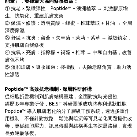
能量」，發揮最大協同修護效益：
① 抗老 × 緊緻彈性：Poptide™ + 澳洲植萃 → 刺激膠原增
生、抗氧化、重建肌膚支架
② 保濕 × 修護：透明質酸 + 蜂蜜 + 椎茸萃取 + 甘油 → 全層
深度保濕
③ 舒緩 × 抗炎：蘆薈 + 矢車菊 + 茉莉 + 紫草 → 減敏鎮定，
支持肌膚自我修復
④ 抗氧 × 亮膚：指檸檬 + 褐藻 + 椎茸 → 中和自由基，改善
膚色不均
⑤ 溫和煥膚 × 吸收加乘：檸檬酸 → 去除老廢角質，助力活
性滲透
Poptide™ 高效抗老機制 · 深層科研解構
從細胞折疊機制到肌膚結構重建，全面對抗時光侵蝕
經歷多年專業研發，BE.ST 科研團隊成功將專利環狀胜肽
Poptide™ 導入肌膚老化的分子層級干預系統，透過多重作
用機制，不僅針對紋路、鬆弛與暗沉等可見老化問題提供改
善，更從細胞壓力、訊息傳遞與結構再生等深層路徑，實現
長效逆齡修復。