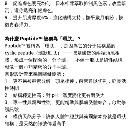
8. 促進膚色明亮均勻：日本椎茸萃取抑制黑色素，改善暗
沉，還你透亮年輕膚色。
9. 提升肌膚厚度6%：強化結構支持，撫平歲月痕跡，恢
復青春彈力。
為什麼 Poptide™ 被稱為「環肽」？
Poptide™ 被稱為「環肽」，是因為它的分子結構屬於
cyclic peptide（環狀胜肽） ——胺基酸鏈的兩端頭尾相
接，形成一個閉合的「分子環」，不像一般肽是線性結構，
就像一個小巧精密的分子手環。
圓形設計帶來幾個關鍵優勢：
1. 更不易被酵素分解：頭尾相連，酵素難以切割，延長活
性時間
2. 結構穩定性高：對 pH、溫度變化更有耐受力
3. 專一性與親和性強：更能精準與肌膚受體結合，啟動修
護訊號
4. 模仿天然分子：許多人體神經肽與荷爾蒙本身就是環狀
結構，是天然的訊號傳遞高手