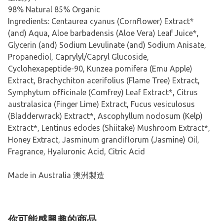
98% Natural 85% Organic
Ingredients: Centaurea cyanus (Cornflower) Extract*
(and) Aqua, Aloe barbadensis (Aloe Vera) Leaf Juice*,
Glycerin (and) Sodium Levulinate (and) Sodium Anisate,
Propanediol, Caprylyl/Capryl Glucoside,
Cyclohexapeptide-90, Kunzea pomifera (Emu Apple)
Extract, Brachychiton acerifolius (Flame Tree) Extract,
Symphytum officinale (Comfrey) Leaf Extract*, Citrus
australasica (Finger Lime) Extract, Fucus vesiculosus
(Bladderwrack) Extract*, Ascophyllum nodosum (Kelp)
Extract*, Lentinus edodes (Shiitake) Mushroom Extract*,
Honey Extract, Jasminum grandiflorum (Jasmine) Oil,
Fragrance, Hyaluronic Acid, Citric Acid
Made in Australia 澳洲製造
你可能感興趣的商品