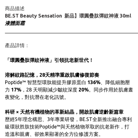
商品描述
BE.ST Beauty Sensation 新品】環圓疊肽彈紋神液 30ml
液體面霜
______________________________________________________
產品詳情：
「環圓疊肽彈紋神液」引領抗老新世代！
溶解紋路記憶，28天精準重啟肌膚修復節奏
Poptide™ 智慧型環肽能提升膠原蛋白
136%
、降低細胞壓
力
17%
，28 天明顯減少皺紋深度
20%
。同步作用於肌膚晝
夜變化，對抗潛在老化訊號。
科研 × 天然有機植物的革新結晶，開啟肌膚逆齡新篇章
歷經5年理念構思、3年專業研發，BE.ST全新推出融合專利
級環狀胜肽技術Poptide™與天然植物萃取的抗老新作，打
造溫和親膚、卻效果顯著的全方位修護方案。