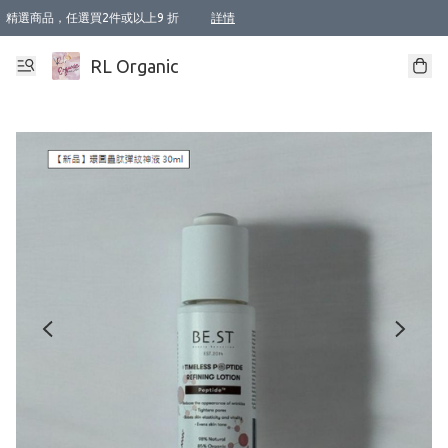
精選商品，任選買2件或以上9 折
詳情
XI周年優惠【新品自由選2件88折/3件85折】
XI周年優惠【Chakra 脈輪平衡自由選2件9折/3件85折/5件8折】
Florame 肌底自由選 2支9折 3支85折
XI周年優惠【蟲蟲退散 · 防衛結界﹞系列2件9折】
Sunki 任選2件95折
BIOFFICINA TOSCANA 任選2支9折 3支85折
Lamav 任選1件9折 2件85折
Mukti Organics 指定產品任選1件9折, 2件88折 3件85折
Intelligent Nutrients Skincare 任選2件9折
deodorant 任選2件88折
化妝品 任選2件95折
XI周年優惠【身心靈單品 任選2件9折/3件85折/5件8折】
XI周年優惠 【精油/香水 任選2件9折/3件85折/5件8折】
XI周年優惠【「關節到肌膚」全效養護 BODY OIL 組2件88折/3件85折】
XI周年優惠【夏日有機物理防曬套裝2件88折】
XI周年優惠【夏日潔面隨意選2件88折/3件85折】
XI周年優惠【逆齡奇蹟抗氧 11 自由選2件88折/3件85折/4件或以上8折】
新會員首次購物即享全單 95 折優惠！
成為VIP / VVIP 可享有生日月現金扣減獎賞優惠 !! 記得去賬户資料填上生日日期啦 !
選用順豐速運，滿$500 免運費
本地速遞 京東 送住宅/ 工商地址 $400 免運費
澳門訂單選用順豐速運，滿$800 免運費
詳情
詳情
詳情
詳情
詳情
詳情
詳情
詳情
詳情
詳情
詳情
詳情
詳情
詳情
詳情
詳情
詳情
RL Organic