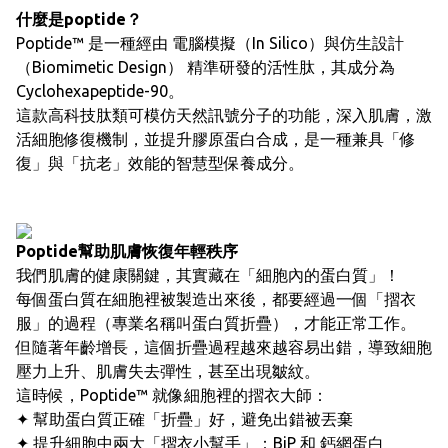
什麼是poptide？
Poptide™ 是一種經由 電腦模擬（In Silico）與仿生設計
（Biomimetic Design） 精準研發的活性肽，其成分為
Cyclohexapeptide-90。
這款高科技肽類可模仿天然訊號分子的功能，深入肌膚，激
活細胞修復機制，並提升膠原蛋白合成，是一種兼具「修
復」與「抗老」效能的智慧型保養成分。
Poptide幫助肌膚恢復年輕秩序
我們肌膚的健康關鍵，其實藏在「細胞內的蛋白質」！
每個蛋白質在細胞裡被製造出來後，都要經過一個「摺衣
服」的過程（專業名稱叫蛋白質折疊），才能正常工作。
但隨著年齡增長，這個折疊過程越來越容易出錯，導致細胞
壓力上升、肌膚失去彈性，甚至出現皺紋。
這時候，Poptide™ 就像細胞裡的摺衣大師：
✦ 幫助蛋白質正確「折疊」好，避免出錯被丟棄
✦ 提升細胞中兩大「摺衣小幫手」：BiP 和 鈣網蛋白