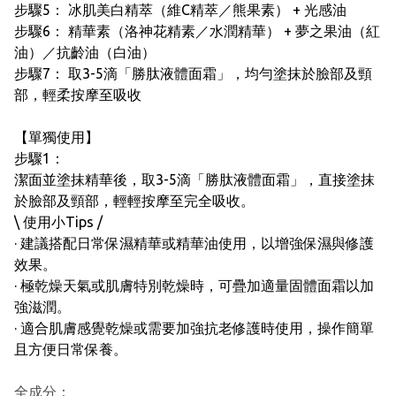
步驟5： 冰肌美白精萃（維C精萃／熊果素） + 光感油
步驟6： 精華素（洛神花精素／水潤精華） + 夢之果油（紅
油）／抗齡油（白油）
步驟7： 取3-5滴「勝肽液體面霜」，均勻塗抹於臉部及頸
部，輕柔按摩至吸收
【單獨使用】
步驟1：
潔面並塗抹精華後，取3-5滴「勝肽液體面霜」，直接塗抹
於臉部及頸部，輕輕按摩至完全吸收。
\ 使用小Tips /
· 建議搭配日常保濕精華或精華油使用，以增強保濕與修護
效果。
· 極乾燥天氣或肌膚特別乾燥時，可疊加適量固體面霜以加
強滋潤。
· 適合肌膚感覺乾燥或需要加強抗老修護時使用，操作簡單
且方便日常保養。
全成分：